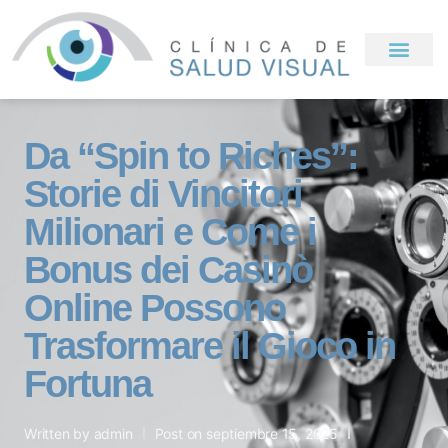
Da “Spin to Riches”:
Storie di Vincitori
Milionari e Come i
Bonus dei Casinò
Online Possono
Trasformare il Gioco in
Fortuna
Written by
admin
Post on
septiembre 15, 2025