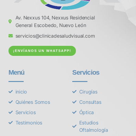
Av. Nexxus 104, Nexxus Residencial
General Escobedo, Nuevo León
servicios@clinicadesaludvisual.com
¡ENVÍANOS UN WHATSAPP!
Menú
Servicios
inicio
Cirugías
Quiénes Somos
Consultas
Servicios
Óptica
Testimonios
Estudios
Oftalmología