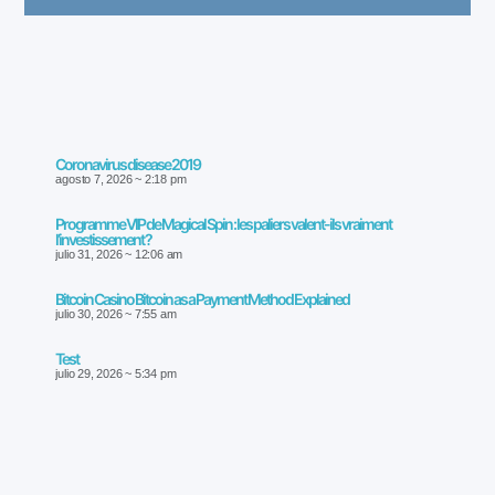
Coronavirus disease 2019
agosto 7, 2026
2:18 pm
Programme VIP de Magical Spin : les paliers valent-ils vraiment
l’investissement ?
julio 31, 2026
12:06 am
Bitcoin Casino Bitcoin as a Payment Method Explained
julio 30, 2026
7:55 am
Test
julio 29, 2026
5:34 pm