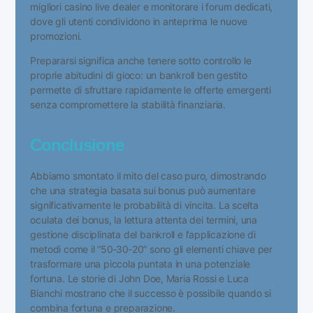
migliori casino live dealer e monitorare i forum dedicati,
dove gli utenti condividono in anteprima le nuove
promozioni.
Prepararsi significa anche tenere sotto controllo le
proprie abitudini di gioco: un bankroll ben gestito
permette di sfruttare rapidamente le offerte emergenti
senza compromettere la stabilità finanziaria.
Conclusione
Abbiamo smontato il mito del caso puro, dimostrando
che una strategia basata sui bonus può aumentare
significativamente le probabilità di vincita. La scelta
oculata dei bonus, la lettura attenta dei termini, una
gestione disciplinata del bankroll e l’applicazione di
metodi come il “50‑30‑20” sono gli elementi chiave per
trasformare una piccola puntata in una potenziale
fortuna. Le storie di John Doe, Maria Rossi e Luca
Bianchi mostrano che il successo è possibile quando si
combina fortuna e preparazione.