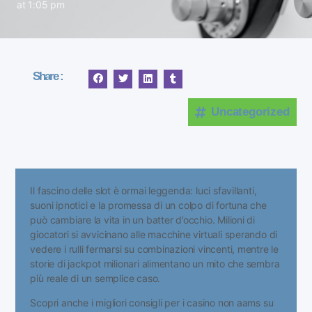
at
1:05 pm
Share :
Uncategorized
Il fascino delle slot è ormai leggenda: luci sfavillanti,
suoni ipnotici e la promessa di un colpo di fortuna che
può cambiare la vita in un batter d’occhio. Milioni di
giocatori si avvicinano alle macchine virtuali sperando di
vedere i rulli fermarsi su combinazioni vincenti, mentre le
storie di jackpot milionari alimentano un mito che sembra
più reale di un semplice caso.
Scopri anche i migliori consigli per i
casino non aams
su