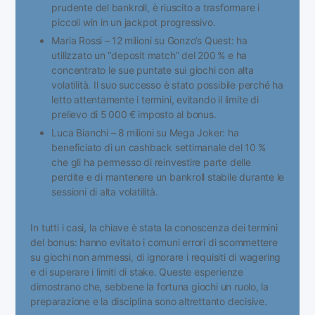
prudente del bankroll, è riuscito a trasformare i
piccoli win in un jackpot progressivo.
Maria Rossi – 12 milioni su Gonzo’s Quest: ha
utilizzato un “deposit match” del 200 % e ha
concentrato le sue puntate sui giochi con alta
volatilità. Il suo successo è stato possibile perché ha
letto attentamente i termini, evitando il limite di
prelievo di 5 000 € imposto al bonus.
Luca Bianchi – 8 milioni su Mega Joker: ha
beneficiato di un cashback settimanale del 10 %
che gli ha permesso di reinvestire parte delle
perdite e di mantenere un bankroll stabile durante le
sessioni di alta volatilità.
In tutti i casi, la chiave è stata la conoscenza dei termini
del bonus: hanno evitato i comuni errori di scommettere
su giochi non ammessi, di ignorare i requisiti di wagering
e di superare i limiti di stake. Queste esperienze
dimostrano che, sebbene la fortuna giochi un ruolo, la
preparazione e la disciplina sono altrettanto decisive.