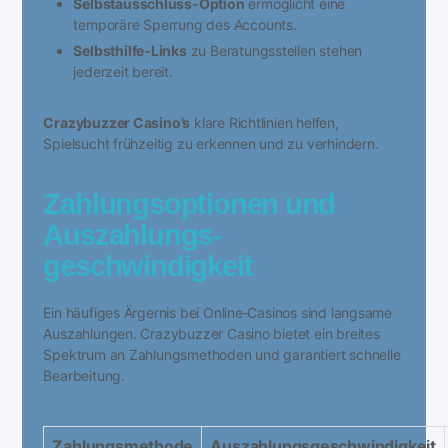
Selbstausschluss‑Option
ermöglicht eine
temporäre Sperrung des Accounts.
Selbsthilfe‑Links
zu Beratungsstellen stehen
jederzeit bereit.
Crazybuzzer Casino’s
klare Richtlinien helfen,
Spielsucht frühzeitig zu erkennen und zu verhindern.
Zahlungsoptionen und
Auszahlungs­
geschwindigkeit
Ein häufiges Ärgernis bei Online‑Casinos sind langsame
Auszahlungen. Crazybuzzer Casino bietet ein breites
Spektrum an Zahlungsmethoden und garantiert schnelle
Bearbeitung.
Zahlungsmethode
Auszahlungsgeschwindigkeit