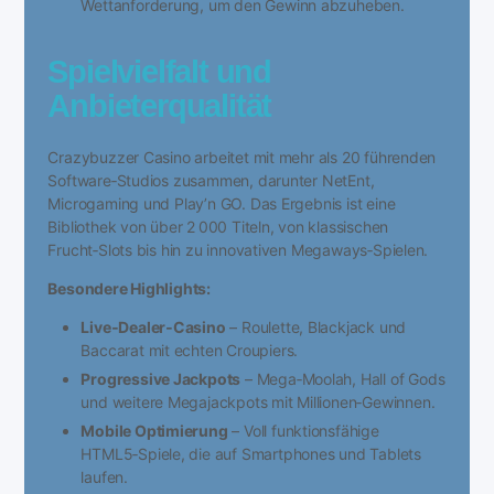
Wettanforderung, um den Gewinn abzuheben.
Spielvielfalt und
Anbieterqualität
Crazybuzzer Casino arbeitet mit mehr als 20 führenden
Software‑Studios zusammen, darunter NetEnt,
Microgaming und Play’n GO. Das Ergebnis ist eine
Bibliothek von über 2 000 Titeln, von klassischen
Frucht‑Slots bis hin zu innovativen Megaways‑Spielen.
Besondere Highlights:
Live‑Dealer‑Casino
– Roulette, Blackjack und
Baccarat mit echten Croupiers.
Progressive Jackpots
– Mega‑Moolah, Hall of Gods
und weitere Megajackpots mit Millionen‑Gewinnen.
Mobile Optimierung
– Voll funktionsfähige
HTML5‑Spiele, die auf Smartphones und Tablets
laufen.