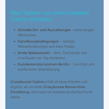
Was Spieler von einem idealen
Casino erwarten
Schnelle Ein‑ und Auszahlungen
– keine langen
Wartezeiten.
Faire Bonusbedingungen
– niedrige
Wettanforderungen und klare Fristen.
Breite Spielauswahl
– Slots, Tischspiele und
Live‑Dealer von Top‑Anbietern.
Kundenservice rund um die Uhr
– Live‑Chat und
telefonische Unterstützung.
Crazybuzzer Casino
erfüllt all diese Kriterien und
ergänzt sie um einen
Crazybuzzer Bonus ohne
Einzahlung
, den kaum ein anderes deutsches Portal
bietet.