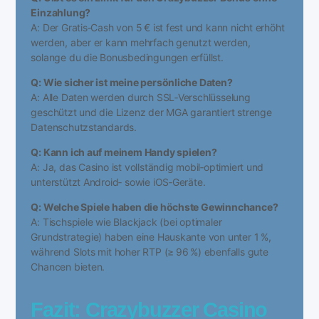
Einzahlung?
A: Der Gratis‑Cash von 5 € ist fest und kann nicht erhöht
werden, aber er kann mehrfach genutzt werden,
solange du die Bonusbedingungen erfüllst.
Q: Wie sicher ist meine persönliche Daten?
A: Alle Daten werden durch SSL‑Verschlüsselung
geschützt und die Lizenz der MGA garantiert strenge
Datenschutzstandards.
Q: Kann ich auf meinem Handy spielen?
A: Ja, das Casino ist vollständig mobil‑optimiert und
unterstützt Android‑ sowie iOS‑Geräte.
Q: Welche Spiele haben die höchste Gewinnchance?
A: Tischspiele wie Blackjack (bei optimaler
Grundstrategie) haben eine Hauskante von unter 1 %,
während Slots mit hoher RTP (≥ 96 %) ebenfalls gute
Chancen bieten.
Fazit: Crazybuzzer Casino