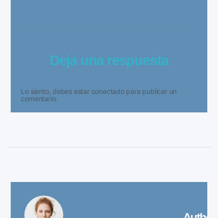
Tags :
Deja una respuesta
Lo siento, debes estar
conectado
para publicar un
comentario.
Author