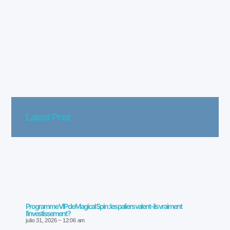
Latest Post
Programme VIP de Magical Spin : les paliers valent-ils vraiment
l’investissement ?
julio 31, 2026
12:06 am