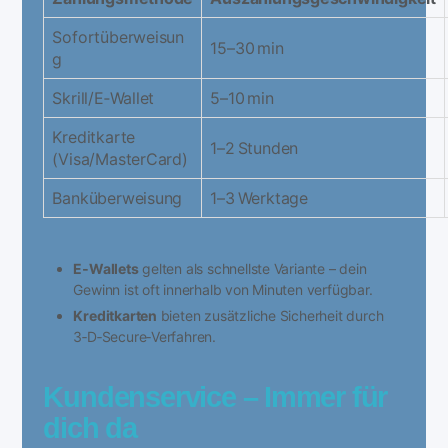
Sofortüberweisun
15–30 min
g
Skrill/E‑Wallet
5–10 min
Kreditkarte
1–2 Stunden
(Visa/MasterCard)
Banküberweisung
1–3 Werktage
E‑Wallets
gelten als schnellste Variante – dein
Gewinn ist oft innerhalb von Minuten verfügbar.
Kreditkarten
bieten zusätzliche Sicherheit durch
3‑D‑Secure‑Verfahren.
Kundenservice – Immer für
dich da