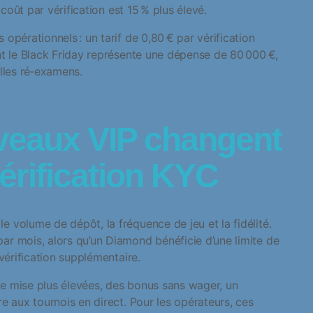
 coût par vérification est 15 % plus élevé.
opérationnels : un tarif de 0,80 € par vérification
nt le Black Friday représente une dépense de 80 000 €,
uelles ré‑examens.
iveaux VIP changent
vérification KYC
 volume de dépôt, la fréquence de jeu et la fidélité.
ar mois, alors qu’un Diamond bénéficie d’une limite de
vérification supplémentaire.
e mise plus élevées, des bonus sans wager, un
e aux tournois en direct. Pour les opérateurs, ces