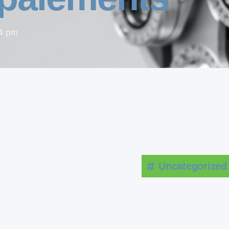
34 pm
Uncategorized