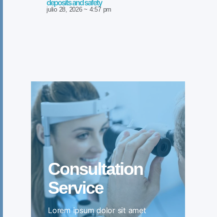
deposits and safety
julio 28, 2026
4:57 pm
Consultation
Service
Lorem ipsum dolor sit amet