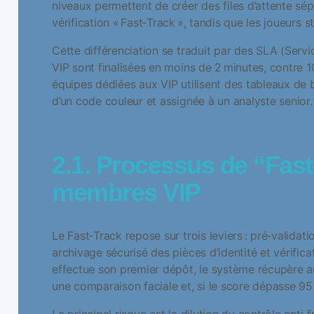
niveaux permettent de créer des files d’attente sép
vérification « Fast‑Track », tandis que les joueurs
Cette différenciation se traduit par des SLA (Servi
VIP sont finalisées en moins de 2 minutes, contre 
équipes dédiées aux VIP utilisent des tableaux d
d’un code couleur et assignée à un analyste senior.
2.1. Processus de “Fas
membres VIP
Le Fast‑Track repose sur trois leviers : pré‑validat
archivage sécurisé des pièces d’identité et vérifica
effectue son premier dépôt, le système récupère 
une comparaison faciale et, si le score dépasse 95 
Le principal risque est la dilution du contrôle ant