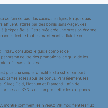
se de l’année pour les casinos en ligne. En quelques
s affluent, attirés par des bonus sans wager, des
 à jackpot élevé. Cette ruée crée une pression énorme
chaque identité tout en maintenant la fluidité du
k Friday, consultez le guide complet de
panorama neutre des promotions, ce qui aide les
 mieux à leurs attentes.
est plus une simple formalité. Elle est le rempart
aux cartes et les abus de bonus. Parallèlement, les
 Silver, Gold, Platinum et Diamond – afin de
eurs processus KYC sans compromettre les exigences
YC, montre comment les niveaux VIP modifient les flux