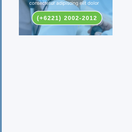
consectetur adipiscing elit dolor
(+6221) 2002-2012