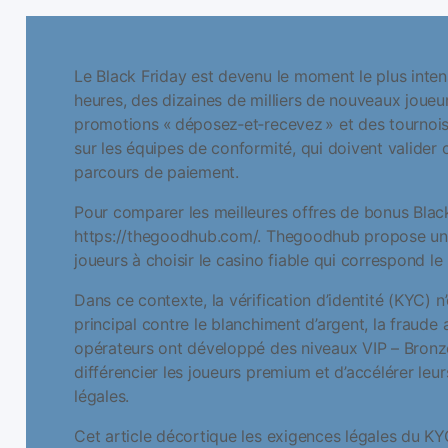
Le Black Friday est devenu le moment le plus inten
heures, des dizaines de milliers de nouveaux joueur
promotions « déposez‑et‑recevez » et des tournois
sur les équipes de conformité, qui doivent valider 
parcours de paiement.
Pour comparer les meilleures offres de bonus Blac
https://thegoodhub.com/
. Thegoodhub propose un 
joueurs à choisir le casino fiable qui correspond le
Dans ce contexte, la vérification d’identité (KYC) n’
principal contre le blanchiment d’argent, la fraude 
opérateurs ont développé des niveaux VIP – Bronze,
différencier les joueurs premium et d’accélérer l
légales.
Cet article décortique les exigences légales du K