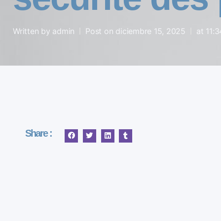
Written by
admin
Post on
diciembre 15, 2025
at
11:
Share :