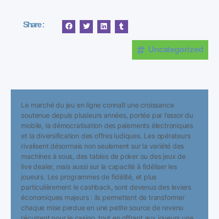
Share :
Uncategorized
Le marché du jeu en ligne connaît une croissance
soutenue depuis plusieurs années, portée par l’essor du
mobile, la démocratisation des paiements électroniques
et la diversification des offres ludiques. Les opérateurs
rivalisent désormais non seulement sur la variété des
machines à sous, des tables de poker ou des jeux de
live dealer, mais aussi sur la capacité à fidéliser les
joueurs. Les programmes de fidélité, et plus
particulièrement le cashback, sont devenus des leviers
économiques majeurs : ils permettent de transformer
chaque mise perdue en une petite source de revenu
récurrent pour le casino, tout en offrant aux joueurs une