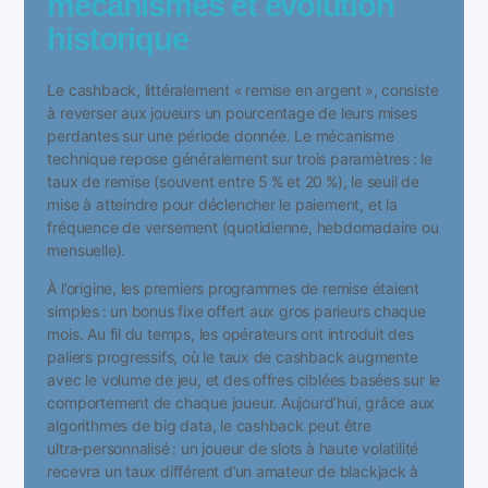
mécanismes et évolution
historique
Le cashback, littéralement « remise en argent », consiste
à reverser aux joueurs un pourcentage de leurs mises
perdantes sur une période donnée. Le mécanisme
technique repose généralement sur trois paramètres : le
taux de remise (souvent entre 5 % et 20 %), le seuil de
mise à atteindre pour déclencher le paiement, et la
fréquence de versement (quotidienne, hebdomadaire ou
mensuelle).
À l’origine, les premiers programmes de remise étaient
simples : un bonus fixe offert aux gros parieurs chaque
mois. Au fil du temps, les opérateurs ont introduit des
paliers progressifs, où le taux de cashback augmente
avec le volume de jeu, et des offres ciblées basées sur le
comportement de chaque joueur. Aujourd’hui, grâce aux
algorithmes de big data, le cashback peut être
ultra‑personnalisé : un joueur de slots à haute volatilité
recevra un taux différent d’un amateur de blackjack à