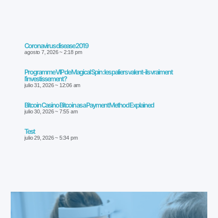
Coronavirus disease 2019
agosto 7, 2026
2:18 pm
Programme VIP de Magical Spin : les paliers valent-ils vraiment
l’investissement ?
julio 31, 2026
12:06 am
Bitcoin Casino Bitcoin as a Payment Method Explained
julio 30, 2026
7:55 am
Test
julio 29, 2026
5:34 pm