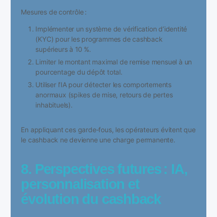
Mesures de contrôle :
Implémenter un système de vérification d’identité
(KYC) pour les programmes de cashback
supérieurs à 10 %.
Limiter le montant maximal de remise mensuel à un
pourcentage du dépôt total.
Utiliser l’IA pour détecter les comportements
anormaux (spikes de mise, retours de pertes
inhabituels).
En appliquant ces garde‑fous, les opérateurs évitent que
le cashback ne devienne une charge permanente.
8. Perspectives futures : IA,
personnalisation et
évolution du cashback