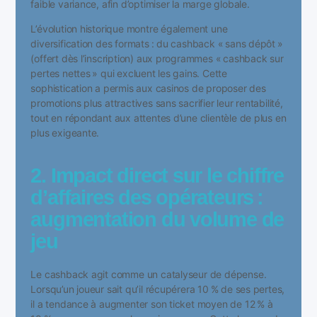
faible variance, afin d’optimiser la marge globale.
L’évolution historique montre également une
diversification des formats : du cashback « sans dépôt »
(offert dès l’inscription) aux programmes « cashback sur
pertes nettes » qui excluent les gains. Cette
sophistication a permis aux casinos de proposer des
promotions plus attractives sans sacrifier leur rentabilité,
tout en répondant aux attentes d’une clientèle de plus en
plus exigeante.
2. Impact direct sur le chiffre
d’affaires des opérateurs :
augmentation du volume de
jeu
Le cashback agit comme un catalyseur de dépense.
Lorsqu’un joueur sait qu’il récupérera 10 % de ses pertes,
il a tendance à augmenter son ticket moyen de 12 % à