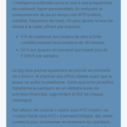
L’intelligence artificielle ouvre la voie à des programmes
de cashback hyper‑personnalisés. En analysant le
comportement de jeu en temps réel (RTP préféré,
volatilité, fréquence de mise), l’IA peut ajuster le taux de
remise à la volée, offrant par exemple :
9 % de cashback aux joueurs de slots à forte
volatilité pendant leurs sessions de 30 minutes.
14 % aux joueurs de baccarat qui misent plus de
5 000 € par semaine.
Le big data permet également de prévoir les moments
de « churn » et d’activer des offres ciblées avant que le
joueur ne quitte la plateforme. Cette approche proactive
transforme le cashback en un véritable levier de
prévision financière, augmentant le ROI de chaque
campagne.
Par ailleurs, les casinos « casino sans KYC crypto » ou
« casino fiable sans KYC » pourraient intégrer des smart
contracts pour automatiser le versement du cashback,