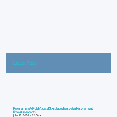
Latest Post
Programme VIP de Magical Spin : les paliers valent-ils vraiment
l’investissement ?
julio 31, 2026
12:06 am