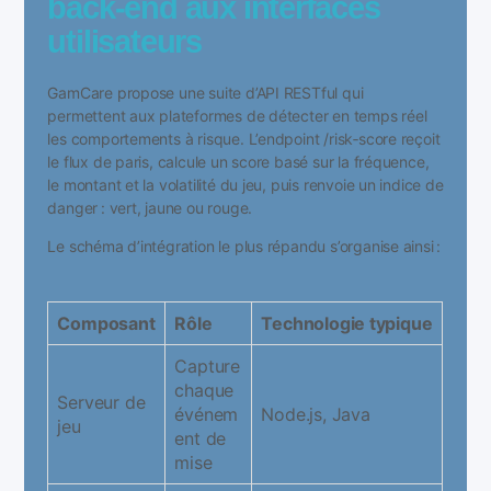
back‑end aux interfaces
utilisateurs
GamCare propose une suite d’API RESTful qui
permettent aux plateformes de détecter en temps réel
les comportements à risque. L’endpoint /risk‑score reçoit
le flux de paris, calcule un score basé sur la fréquence,
le montant et la volatilité du jeu, puis renvoie un indice de
danger : vert, jaune ou rouge.
Le schéma d’intégration le plus répandu s’organise ainsi :
Composant
Rôle
Technologie typique
Capture
chaque
Serveur de
événem
Node.js, Java
jeu
ent de
mise