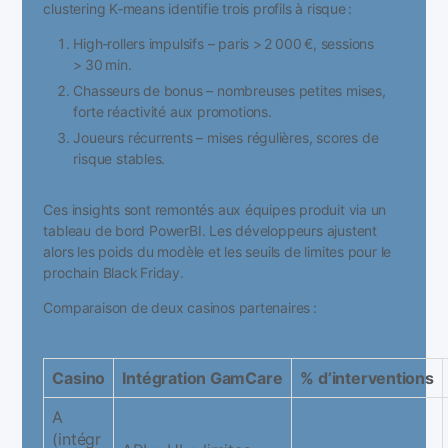
clustering K‑means identifie trois profils à risque :
High‑rollers impulsifs – paris > 2 000 €, sessions
> 30 min.
Chasseurs de bonus – nombreuses petites mises,
forte réactivité aux promotions.
Joueurs récurrents – mises régulières, scores de
risque stables.
Ces insights sont remontés aux équipes produit via un
tableau de bord PowerBI. Les développeurs ajustent
alors les poids du modèle et les seuils de limites pour le
prochain Black Friday.
Comparaison de deux casinos partenaires :
Casino
Intégration GamCare
% d’interventions
A
(intégr