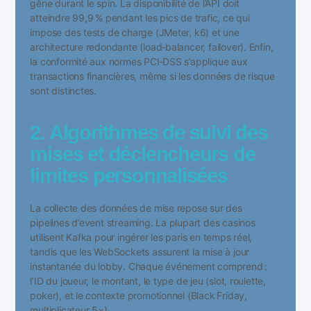
gêne durant le spin. La disponibilité de l’API doit
atteindre 99,9 % pendant les pics de trafic, ce qui
impose des tests de charge (JMeter, k6) et une
architecture redondante (load‑balancer, failover). Enfin,
la conformité aux normes PCI‑DSS s’applique aux
transactions financières, même si les données de risque
sont distinctes.
2. Algorithmes de suivi des
mises et déclencheurs de
limites personnalisées
La collecte des données de mise repose sur des
pipelines d’event streaming. La plupart des casinos
utilisent Kafka pour ingérer les paris en temps réel,
tandis que les WebSockets assurent la mise à jour
instantanée du lobby. Chaque événement comprend :
l’ID du joueur, le montant, le type de jeu (slot, roulette,
poker), et le contexte promotionnel (Black Friday,
multiplicateur 5×).