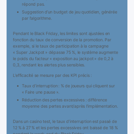
répond pas.
Suggestion d’un budget de jeu quotidien, générée
par l’algorithme.
Pendant le Black Friday, les limites sont ajustées en
fonction du taux de conversion de la promotion. Par
exemple, si le taux de participation à la campagne
« Super Jackpot » dépasse 75 %, le système augmente
le poids du facteur « exposition au jackpot » de 0,2 à
0,3, rendant les alertes plus sensibles.
L’efficacité se mesure par des KPI précis :
Taux d’interruption : % de joueurs qui cliquent sur
« Faire une pause ».
Réduction des pertes excessives : différence
moyenne des pertes avant/après l’implémentation.
Dans un casino test, le taux d’interruption est passé de
12 % à 27 % et les pertes excessives ont baissé de 18 %
pendant le week‑end du Black Friday.