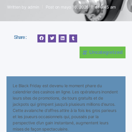
Written by
admin
Post on
mayo 16, 2026
at
8:45 am
Share :
Uncategorized
Le Black Friday est devenu le moment phare du
calendrier des casinos en ligne. Les opérateurs inondent
leurs sites de promotions, de tours gratuits et de
jackpots qui grimpent jusqu’à plusieurs millions d’euros.
Cette avalanche d’offres attire à la fois les gros parieurs
et les joueurs occasionnels qui, poussés par la
perspective d’un gain instantané, augmentent leurs
mises de façon spectaculaire.