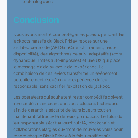
technologiques.
Conclusion
Nous avons montré que protéger les joueurs pendant les
jackpots massifs du Black Friday repose sur une
architecture solide (API GamCare, chiffrement, haute
disponibilité), des algorithmes de suivi adaptatifs (score
dynamique, limites auto‑imposées) et une UX qui place
le message d’aide au cœur de l’expérience. La
combinaison de ces leviers transforme un événement
potentiellement risqué en une expérience de jeu
responsable, sans sacrifier l’excitation du jackpot.
Les opérateurs qui souhaitent rester compétitifs doivent
investir dès maintenant dans ces solutions techniques,
afin de garantir la sécurité de leurs joueurs tout en
maintenant l’attractivité de leurs promotions. Le futur du
jeu responsable s’écrit aujourd’hui : IA, blockchain et
collaborations élargies ouvriront de nouvelles voies pour
rendre chaque Black Friday à la fois lucratif et sûr.