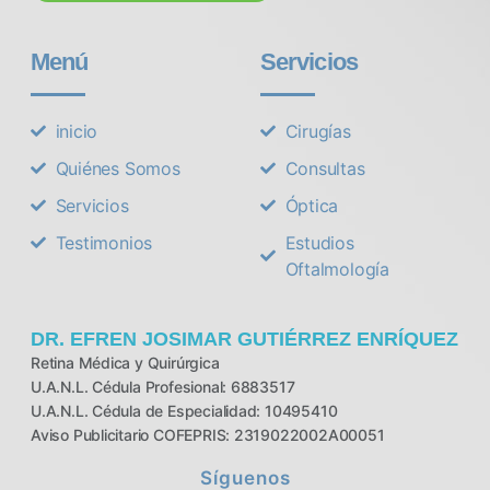
Menú
Servicios
inicio
Cirugías
Quiénes Somos
Consultas
Servicios
Óptica
Testimonios
Estudios
Oftalmología
DR. EFREN JOSIMAR GUTIÉRREZ ENRÍQUEZ
Retina Médica y Quirúrgica
U.A.N.L. Cédula Profesional: 6883517
U.A.N.L. Cédula de Especialidad: 10495410
Aviso Publicitario COFEPRIS: 2319022002A00051
Síguenos