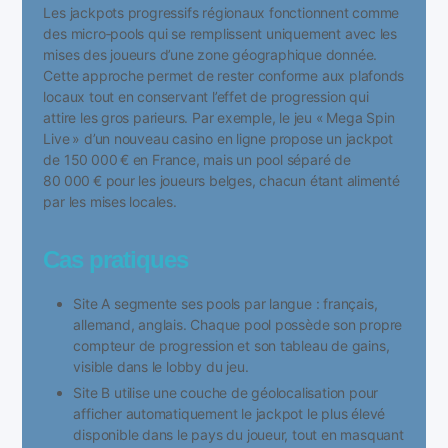
Les jackpots progressifs régionaux fonctionnent comme
des micro‑pools qui se remplissent uniquement avec les
mises des joueurs d’une zone géographique donnée.
Cette approche permet de rester conforme aux plafonds
locaux tout en conservant l’effet de progression qui
attire les gros parieurs. Par exemple, le jeu « Mega Spin
Live » d’un nouveau casino en ligne propose un jackpot
de 150 000 € en France, mais un pool séparé de
80 000 € pour les joueurs belges, chacun étant alimenté
par les mises locales.
Cas pratiques
Site A segmente ses pools par langue : français,
allemand, anglais. Chaque pool possède son propre
compteur de progression et son tableau de gains,
visible dans le lobby du jeu.
Site B utilise une couche de géolocalisation pour
afficher automatiquement le jackpot le plus élevé
disponible dans le pays du joueur, tout en masquant