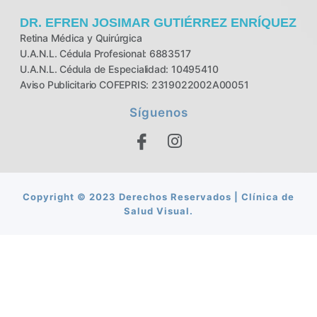
DR. EFREN JOSIMAR GUTIÉRREZ ENRÍQUEZ
Retina Médica y Quirúrgica
U.A.N.L. Cédula Profesional: 6883517
U.A.N.L. Cédula de Especialidad: 10495410
Aviso Publicitario COFEPRIS: 2319022002A00051
Síguenos
Copyright © 2023 Derechos Reservados | Clínica de
Salud Visual.