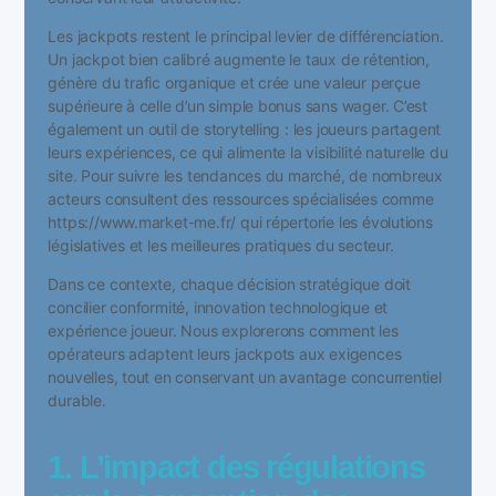
Les jackpots restent le principal levier de différenciation.
Un jackpot bien calibré augmente le taux de rétention,
génère du trafic organique et crée une valeur perçue
supérieure à celle d’un simple bonus sans wager. C’est
également un outil de storytelling : les joueurs partagent
leurs expériences, ce qui alimente la visibilité naturelle du
site. Pour suivre les tendances du marché, de nombreux
acteurs consultent des ressources spécialisées comme
https://www.market-me.fr/
qui répertorie les évolutions
législatives et les meilleures pratiques du secteur.
Dans ce contexte, chaque décision stratégique doit
concilier conformité, innovation technologique et
expérience joueur. Nous explorerons comment les
opérateurs adaptent leurs jackpots aux exigences
nouvelles, tout en conservant un avantage concurrentiel
durable.
1. L’impact des régulations