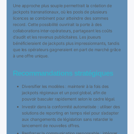
Une approche plus souple permettrait la création de
jackpots transnationaux, où les pools de plusieurs
licences se combinent pour atteindre des sommes
record. Cette possibilité ouvrirait la porte à des
collaborations inter‑opérateurs, partageant les coûts
d’audit et les revenus publicitaires. Les joueurs
bénéficieraient de jackpots plus impressionnants, tandis
que les opérateurs gagneraient en part de marché grâce
à une offre unique.
Recommandations stratégiques
Diversifier les modèles : maintenir à la fois des
jackpots régionaux et un pool global, afin de
pouvoir basculer rapidement selon le cadre légal.
Investir dans la conformité automatisée : utiliser des
solutions de reporting en temps réel pour s’adapter
aux changements de législation sans retarder le
lancement de nouvelles offres.
Renforcer la communication responsable : intégrer