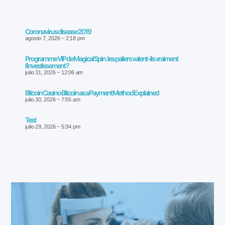
Coronavirus disease 2019
agosto 7, 2026
2:18 pm
Programme VIP de Magical Spin : les paliers valent-ils vraiment
l’investissement ?
julio 31, 2026
12:06 am
Bitcoin Casino Bitcoin as a Payment Method Explained
julio 30, 2026
7:55 am
Test
julio 29, 2026
5:34 pm