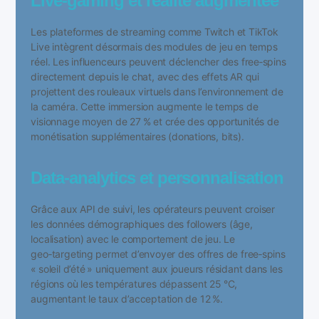
Live‑gaming et réalité augmentée
Les plateformes de streaming comme Twitch et TikTok
Live intègrent désormais des modules de jeu en temps
réel. Les influenceurs peuvent déclencher des free‑spins
directement depuis le chat, avec des effets AR qui
projettent des rouleaux virtuels dans l’environnement de
la caméra. Cette immersion augmente le temps de
visionnage moyen de 27 % et crée des opportunités de
monétisation supplémentaires (donations, bits).
Data‑analytics et personnalisation
Grâce aux API de suivi, les opérateurs peuvent croiser
les données démographiques des followers (âge,
localisation) avec le comportement de jeu. Le
geo‑targeting permet d’envoyer des offres de free‑spins
« soleil d’été » uniquement aux joueurs résidant dans les
régions où les températures dépassent 25 °C,
augmentant le taux d’acceptation de 12 %.