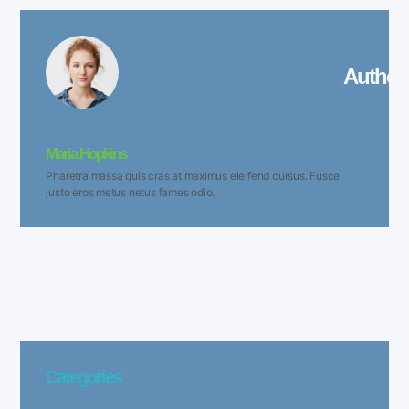
Author
Maria Hopkins
Pharetra massa quis cras at maximus eleifend cursus. Fusce
justo eros metus netus fames odio.
Categories