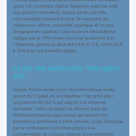
spots TV) continuent d’attirer l’attention, mais leur coût
d’acquisition reste élevé, surtout sur les marchés
concurrentiels comme la France. En revanche, les
influenceurs offrent une portée organique et un taux
d’engagement supérieur. Une étude de MediaMetrics
indique que le CPM moyen d’un post sponsorisé d’un
influenceur gaming se situe entre 8 € et 12 €, contre 20 €
à 30 € pour une bannière display.
Le pic des recherches “free spins
été”
Google Trends révèle un pic récurrent chaque année
autour du 15 juillet, où les requêtes « free spins été »
augmentent de 250 % par rapport à la moyenne
mensuelle. Cette corrélation se retrouve dans les
dashboards internes des casinos qui lancent des
promotions spécifiques à cette période. Le pic s’explique
par la combinaison d’un climat propice à la
consommation de contenu vidéo et d’une recherche