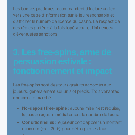
Les bonnes pratiques recommandent d’inclure un lien
vers une page d’information sur le jeu responsable et
d’afficher le numéro de licence du casino. Le respect de
ces règles protège à la fois l’opérateur et l’influenceur
d’éventuelles sanctions.
3. Les free‑spins, arme de
persuasion estivale :
fonctionnement et impact
Les free‑spins sont des tours gratuits accordés aux
joueurs, généralement sur un slot précis. Trois variantes
dominent le marché :
No‑deposit free‑spins
: aucune mise n’est requise,
le joueur reçoit immédiatement le nombre de tours.
Conditionnelles
: le joueur doit déposer un montant
minimum (ex. : 20 €) pour débloquer les tours.