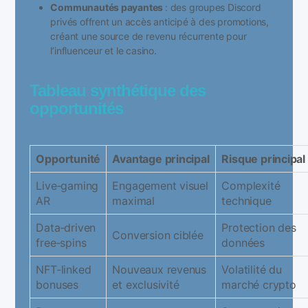
Communautés payantes
: des groupes Discord
privés offrent un accès anticipé à des promotions,
créant une source de revenu récurrente pour
l’influenceur et le casino.
Tableau synthétique des
opportunités
Opportunité
Avantage principal
Risque principal
Live‑gaming
Engagement visuel
Complexité
AR
maximal
technique
Data‑driven
Protection des
Conversion ciblée
free‑spins
données
NFT‑linked
Nouveaux revenus
Volatilité du
bonuses
et exclusivité
marché crypto