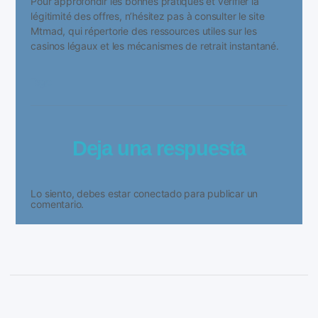
Pour approfondir les bonnes pratiques et vérifier la
légitimité des offres, n’hésitez pas à consulter le site
Mtmad, qui répertorie des ressources utiles sur les
casinos légaux et les mécanismes de retrait instantané.
Tags :
Deja una respuesta
Lo siento, debes estar
conectado
para publicar un
comentario.