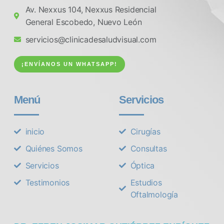
Av. Nexxus 104, Nexxus Residencial
General Escobedo, Nuevo León
servicios@clinicadesaludvisual.com
¡ENVÍANOS UN WHATSAPP!
Menú
Servicios
inicio
Cirugías
Quiénes Somos
Consultas
Servicios
Óptica
Testimonios
Estudios
Oftalmología