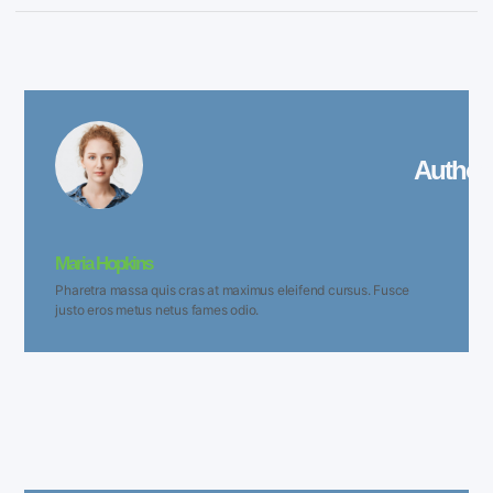
Author
Maria Hopkins
Pharetra massa quis cras at maximus eleifend cursus. Fusce
justo eros metus netus fames odio.