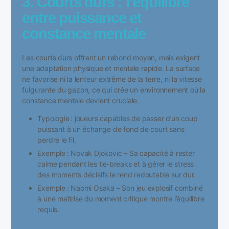
3. Courts durs : l’équilibre
entre puissance et
constance mentale
Les courts durs offrent un rebond moyen, mais exigent
une adaptation physique et mentale rapide. La surface
ne favorise ni la lenteur extrême de la terre, ni la vitesse
fulgurante du gazon, ce qui crée un environnement où la
constance mentale devient cruciale.
Typologie : joueurs capables de passer d’un coup
puissant à un échange de fond de court sans
perdre le fil.
Exemple : Novak Djokovic – Sa capacité à rester
calme pendant les tie‑breaks et à gérer le stress
des moments décisifs le rend redoutable sur dur.
Exemple : Naomi Osaka – Son jeu explosif combiné
à une maîtrise du moment critique montre l’équilibre
requis.