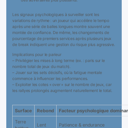
Les signaux psychologiques à surveiller sont les
variations de rythme : un joueur qui accélère le tempo
après une série de balles longues montre souvent une
montée de confiance. De même, les changements de
pourcentage de premiers services après plusieurs jeux
de break indiquent une gestion du risque plus agressive.
Implications pour le parieur
– Privilégier les mises à long terme (ex. : paris sur le
nombre total de jeux du match).
– Jouer sur les sets décisifs, où la fatigue mentale
commence à influencer les performances.
– Exploiter les cotes « over » sur le nombre de jeux, car
les rallyes prolongés augmentent naturellement le total.
Surface
Rebond
Facteur psychologique domina
Terre
Lent
Patience & endurance
battue