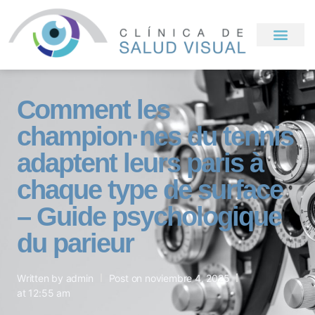
Comment les
champion·nes du tennis
adaptent leurs paris à
chaque type de surface
– Guide psychologique
du parieur
Written by
admin
Post on
noviembre 4, 2025
at
12:55 am