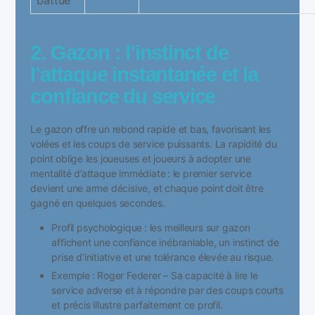
2. Gazon : l’instinct de
l’attaque instantanée et la
confiance du service
Le gazon offre un rebond rapide et bas, favorisant les
volées et les coups de service puissants. La rapidité du
point oblige les joueuses et joueurs à adopter une
mentalité d’attaque immédiate : le premier service
devient une arme décisive, et chaque point doit être
gagné en quelques secondes.
Profil psychologique : les meilleurs sur gazon
affichent une confiance inébranlable, un instinct de
prise d’initiative et une tolérance élevée au risque.
Exemple : Roger Federer – Sa capacité à lire le
service adverse et à répondre par des coups courts
et précis illustre parfaitement ce profil.