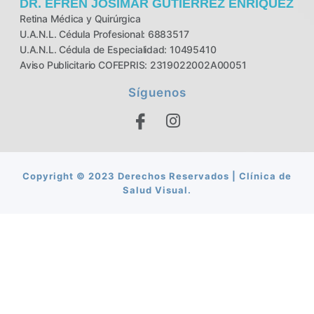
DR. EFREN JOSIMAR GUTIÉRREZ ENRÍQUEZ
Retina Médica y Quirúrgica
U.A.N.L. Cédula Profesional: 6883517
U.A.N.L. Cédula de Especialidad: 10495410
Aviso Publicitario COFEPRIS: 2319022002A00051
Síguenos
Copyright © 2023 Derechos Reservados | Clínica de
Salud Visual.