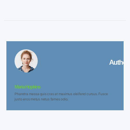
Author
Maria Hopkins
Pharetra massa quis cras at maximus eleifend cursus. Fusce
justo eros metus netus fames odio.