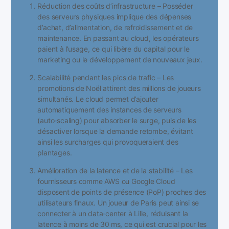
Réduction des coûts d’infrastructure – Posséder
des serveurs physiques implique des dépenses
d’achat, d’alimentation, de refroidissement et de
maintenance. En passant au cloud, les opérateurs
paient à l’usage, ce qui libère du capital pour le
marketing ou le développement de nouveaux jeux.
Scalabilité pendant les pics de trafic – Les
promotions de Noël attirent des millions de joueurs
simultanés. Le cloud permet d’ajouter
automatiquement des instances de serveurs
(auto‑scaling) pour absorber le surge, puis de les
désactiver lorsque la demande retombe, évitant
ainsi les surcharges qui provoqueraient des
plantages.
Amélioration de la latence et de la stabilité – Les
fournisseurs comme AWS ou Google Cloud
disposent de points de présence (PoP) proches des
utilisateurs finaux. Un joueur de Paris peut ainsi se
connecter à un data‑center à Lille, réduisant la
latence à moins de 30 ms, ce qui est crucial pour les