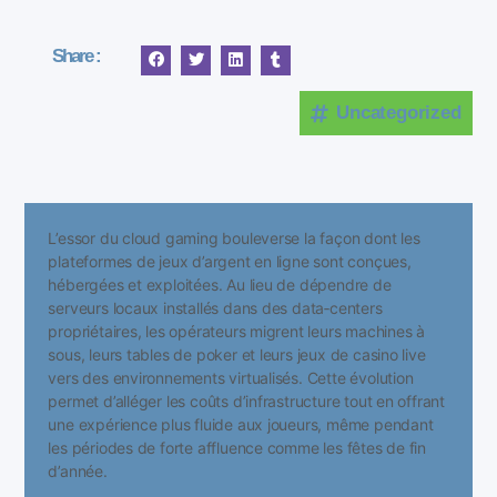
Share :
Uncategorized
L’essor du cloud gaming bouleverse la façon dont les
plateformes de jeux d’argent en ligne sont conçues,
hébergées et exploitées. Au lieu de dépendre de
serveurs locaux installés dans des data‑centers
propriétaires, les opérateurs migrent leurs machines à
sous, leurs tables de poker et leurs jeux de casino live
vers des environnements virtualisés. Cette évolution
permet d’alléger les coûts d’infrastructure tout en offrant
une expérience plus fluide aux joueurs, même pendant
les périodes de forte affluence comme les fêtes de fin
d’année.