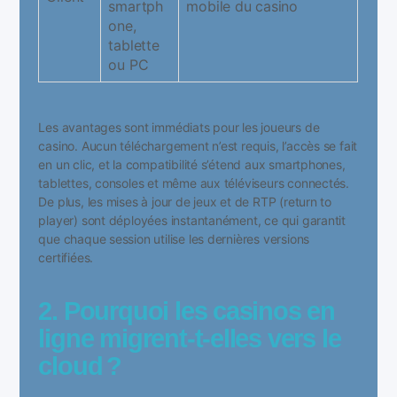
smartph
mobile du casino
one,
tablette
ou PC
Les avantages sont immédiats pour les joueurs de
casino. Aucun téléchargement n’est requis, l’accès se fait
en un clic, et la compatibilité s’étend aux smartphones,
tablettes, consoles et même aux téléviseurs connectés.
De plus, les mises à jour de jeux et de RTP (return to
player) sont déployées instantanément, ce qui garantit
que chaque session utilise les dernières versions
certifiées.
2. Pourquoi les casinos en
ligne migrent‑t‑elles vers le
cloud ?