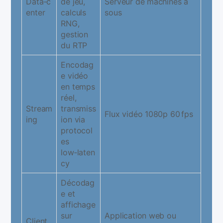
Data‑c
de jeu,
Serveur de machines à
enter
calculs
sous
RNG,
gestion
du RTP
Encodag
e vidéo
en temps
réel,
Stream
transmiss
Flux vidéo 1080p 60 fps
ing
ion via
protocol
es
low‑laten
cy
Décodag
e et
affichage
sur
Application web ou
Client