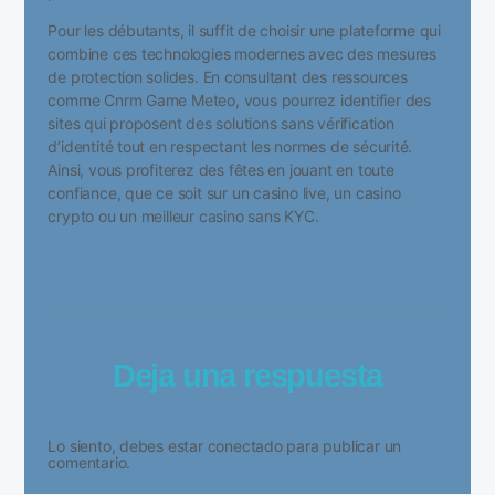
Pour les débutants, il suffit de choisir une plateforme qui
combine ces technologies modernes avec des mesures
de protection solides. En consultant des ressources
comme Cnrm Game Meteo, vous pourrez identifier des
sites qui proposent des solutions sans vérification
d’identité tout en respectant les normes de sécurité.
Ainsi, vous profiterez des fêtes en jouant en toute
confiance, que ce soit sur un casino live, un casino
crypto ou un meilleur casino sans KYC.
Tags :
Deja una respuesta
Lo siento, debes estar
conectado
para publicar un
comentario.