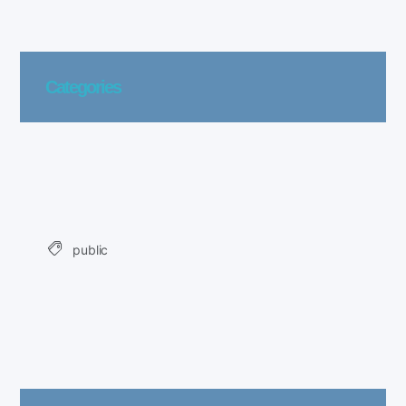
Categories
public