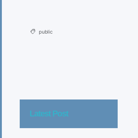
public
Latest Post