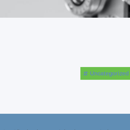
Uncategorized