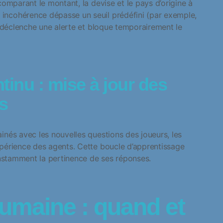
omparant le montant, la devise et le pays d’origine à
ncohérence dépasse un seuil prédéfini (par exemple,
e déclenche une alerte et bloque temporairement le
tinu : mise à jour des
s
nés avec les nouvelles questions des joueurs, les
périence des agents. Cette boucle d’apprentissage
onstamment la pertinence de ses réponses.
humaine : quand et