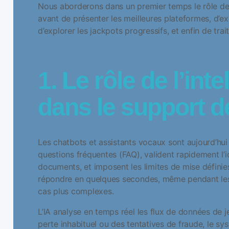
Nous aborderons dans un premier temps le rôle de l’
avant de présenter les meilleures plateformes, d’e
d’explorer les jackpots progressifs, et enfin de trait
1. Le rôle de l’inte
dans le support d
Les chatbots et assistants vocaux sont aujourd’hui l
questions fréquentes (FAQ), valident rapidement l’
documents, et imposent les limites de mise définie
répondre en quelques secondes, même pendant les p
cas plus complexes.
L’IA analyse en temps réel les flux de données de j
perte inhabituel ou des tentatives de fraude, le s