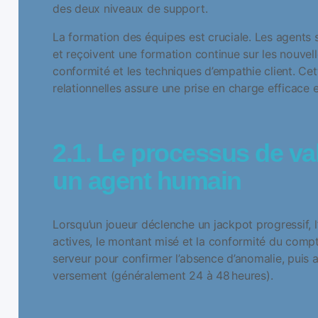
des deux niveaux de support.
La formation des équipes est cruciale. Les agents 
et reçoivent une formation continue sur les nouvel
conformité et les techniques d’empathie client. C
relationnelles assure une prise en charge efficace 
2.1. Le processus de va
un agent humain
Lorsqu’un joueur déclenche un jackpot progressif, l’
actives, le montant misé et la conformité du compte
serveur pour confirmer l’absence d’anomalie, puis 
versement (généralement 24 à 48 heures).