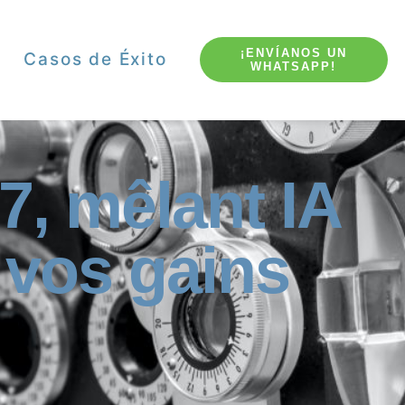
¡ENVÍANOS UN
Casos de Éxito
WHATSAPP!
7, mêlant IA
 vos gains