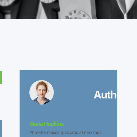
Author
Maria Hopkins
Pharetra massa quis cras at maximus