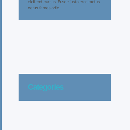
eleifend cursus. Fusce justo eros metus
netus fames odio.
Categories