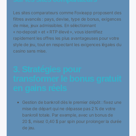
Les sites comparateurs comme Foxieapp proposent des
filtres avancés : pays, devise, type de bonus, exigences
de mise, jeux admissibles. En sélectionnant
« no‑deposit » et « RTP élevé », vous identifiez
rapidement les offres les plus avantageuses pour votre
style de jeu, tout en respectant les exigences légales du
casino sans mise.
3. Stratégies pour
transformer le bonus gratuit
en gains réels
Gestion de bankroll dès le premier dépôt : fixez une
mise de départ qui ne dépasse pas 2 % de votre
bankroll totale. Par exemple, avec un bonus de
20 $, misez 0,40 $ par spin pour prolonger la durée
de jeu.