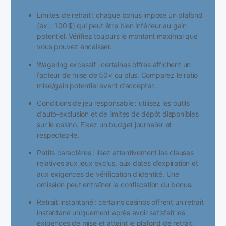
Limites de retrait : chaque bonus impose un plafond
(ex. : 100 $) qui peut être bien inférieur au gain
potentiel. Vérifiez toujours le montant maximal que
vous pouvez encaisser.
Wagering excessif : certaines offres affichent un
facteur de mise de 50× ou plus. Comparez le ratio
mise/gain potentiel avant d’accepter.
Conditions de jeu responsable : utilisez les outils
d’auto‑exclusion et de limites de dépôt disponibles
sur le casino. Fixez un budget journalier et
respectez‑le.
Petits caractères : lisez attentivement les clauses
relatives aux jeux exclus, aux dates d’expiration et
aux exigences de vérification d’identité. Une
omission peut entraîner la confiscation du bonus.
Retrait instantané : certains casinos offrent un retrait
instantané uniquement après avoir satisfait les
exigences de mise et atteint le plafond de retrait.