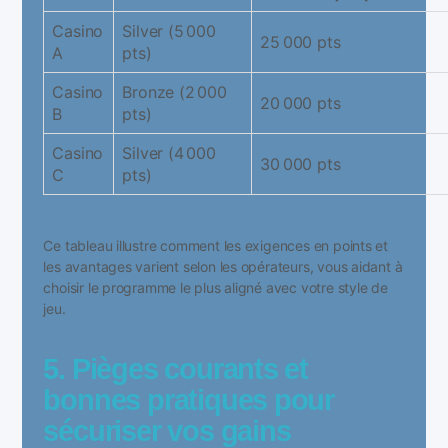
Casino
Silver (5 000
25 000 pts
A
pts)
Casino
Bronze (2 000
20 000 pts
B
pts)
Casino
Silver (4 000
30 000 pts
C
pts)
Ce tableau illustre comment les exigences en points et
les avantages varient selon les opérateurs, vous aidant à
choisir le programme le plus aligné avec votre style de
jeu.
5. Pièges courants et
bonnes pratiques pour
sécuriser vos gains