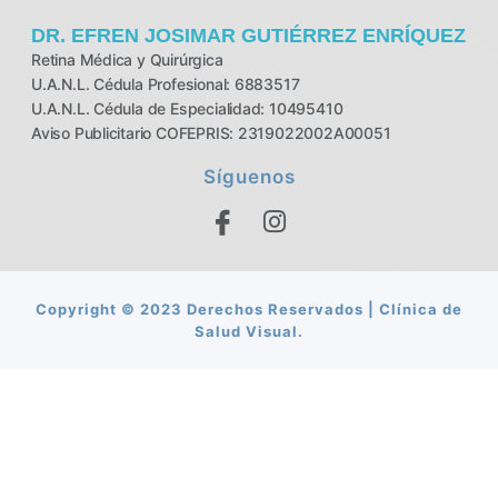
DR. EFREN JOSIMAR GUTIÉRREZ ENRÍQUEZ
Retina Médica y Quirúrgica
U.A.N.L. Cédula Profesional: 6883517
U.A.N.L. Cédula de Especialidad: 10495410
Aviso Publicitario COFEPRIS: 2319022002A00051
Síguenos
Copyright © 2023 Derechos Reservados | Clínica de
Salud Visual.