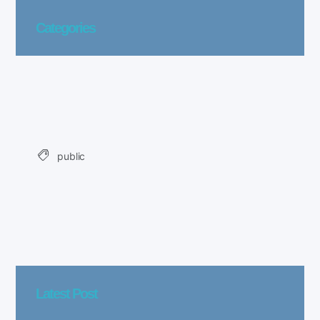
Categories
public
Latest Post