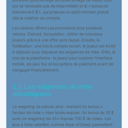
qui ne nécessite pas de mise initiale) et le « bonus de
bienvenue 0 $ », qui propose un petit montant gratuit
dès la création du compte.
Les casinos offrent ces promotions pour plusieurs
raisons. D’abord, l’acquisition : attirer de nouveaux
joueurs grâce à une offre sans risque. Ensuite, la
fidélisation : une fois le compte ouvert, le joueur est incité
à déposer pour dépasser les exigences de mise. Enfin, le
test de la plateforme : le joueur peut explorer l’interface
mobile, les jeux live et les options de paiement avant de
s’engager financièrement.
1.1. Les exigences de mise
décortiquées
Le wagering se calcule ainsi : montant du bonus ×
facteur de mise = mise totale requise. Un bonus de 20 $
avec un wagering de 35× impose 700 $ de mises. Les
jeux à forte volatilité, comme
Book of Dead
, permettent