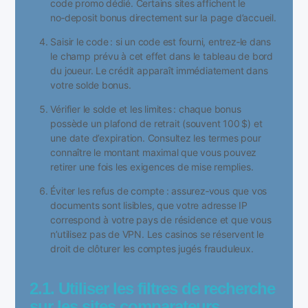
code promo dédié. Certains sites affichent le
no‑deposit bonus directement sur la page d’accueil.
Saisir le code : si un code est fourni, entrez‑le dans
le champ prévu à cet effet dans le tableau de bord
du joueur. Le crédit apparaît immédiatement dans
votre solde bonus.
Vérifier le solde et les limites : chaque bonus
possède un plafond de retrait (souvent 100 $) et
une date d’expiration. Consultez les termes pour
connaître le montant maximal que vous pouvez
retirer une fois les exigences de mise remplies.
Éviter les refus de compte : assurez‑vous que vos
documents sont lisibles, que votre adresse IP
correspond à votre pays de résidence et que vous
n’utilisez pas de VPN. Les casinos se réservent le
droit de clôturer les comptes jugés frauduleux.
2.1. Utiliser les filtres de recherche
sur les sites comparateurs