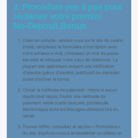
2. Procédure pas à pas pour
réclamer votre premier
No‑Deposit Bonus
Créer un compte : rendez‑vous sur le site du casino
choisi, remplissez le formulaire d’inscription avec
votre adresse e‑mail, choisissez un mot de passe
sécurisé et indiquez votre pays de résidence. La
plupart des opérateurs exigent une vérification
d’identité (pièce d’identité, justificatif de domicile)
avant d’activer le bonus.
Choisir la méthode de paiement : même si aucun
dépôt n’est requis, fournir une méthode de
paiement valide (carte bancaire, portefeuille
électronique) évite les blocages ultérieurs lors du
retrait.
Trouver l’offre : consultez la section « Promotions »
du site, inscrivez‑vous à la newsletter ou utilisez un