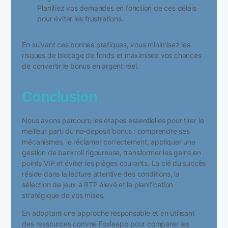
Planifiez vos demandes en fonction de ces délais
pour éviter les frustrations.
En suivant ces bonnes pratiques, vous minimisez les
risques de blocage de fonds et maximisez vos chances
de convertir le bonus en argent réel.
Conclusion
Nous avons parcouru les étapes essentielles pour tirer le
meilleur parti du no‑deposit bonus : comprendre ses
mécanismes, le réclamer correctement, appliquer une
gestion de bankroll rigoureuse, transformer les gains en
points VIP et éviter les pièges courants. La clé du succès
réside dans la lecture attentive des conditions, la
sélection de jeux à RTP élevé et la planification
stratégique de vos mises.
En adoptant une approche responsable et en utilisant
des ressources comme Foxieapp pour comparer les