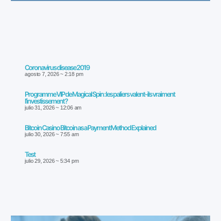
Coronavirus disease 2019
agosto 7, 2026
2:18 pm
Programme VIP de Magical Spin : les paliers valent-ils vraiment
l’investissement ?
julio 31, 2026
12:06 am
Bitcoin Casino Bitcoin as a Payment Method Explained
julio 30, 2026
7:55 am
Test
julio 29, 2026
5:34 pm