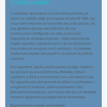
Conclusione
Il cashback rappresenta uno strumento potente per
ridurre la volatilità delle scommesse sui playoff NBA, ma
il suo valore dipende da una scelta accurata del sito, da
una gestione rigorosa del bankroll e da una
combinazione intelligente con altre promozioni.
Seguendo la strategia proposta – dalla selezione dei
migliori operatori, passando per il calcolo del bankroll,
fino al piano di recupero con il cashback – è possibile
trasformare l’estate dei playoff in un periodo di profitto
costante.
Non aspettare: applica subito questi consigli, registra il
tuo account su una piattaforma affidabile, attiva il
cashback e inizia a scommettere con una marcia in più.
Per approfondire ulteriormente le offerte e confrontare i
programmi di rimborso, visita nuovamente il sito
Meccanismocomplesso, una risorsa utile per chi desidera
rimanere aggiornato sui migliori siti di scommesse.
Buona fortuna e buone scommesse!