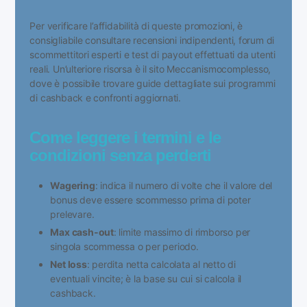
Per verificare l’affidabilità di queste promozioni, è
consigliabile consultare recensioni indipendenti, forum di
scommettitori esperti e test di payout effettuati da utenti
reali. Un’ulteriore risorsa è il sito Meccanismocomplesso,
dove è possibile trovare guide dettagliate sui programmi
di cashback e confronti aggiornati.
Come leggere i termini e le
condizioni senza perderti
Wagering
: indica il numero di volte che il valore del
bonus deve essere scommesso prima di poter
prelevare.
Max cash‑out
: limite massimo di rimborso per
singola scommessa o per periodo.
Net loss
: perdita netta calcolata al netto di
eventuali vincite; è la base su cui si calcola il
cashback.