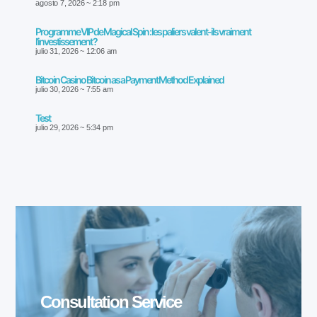
agosto 7, 2026
2:18 pm
Programme VIP de Magical Spin : les paliers valent-ils vraiment
l’investissement ?
julio 31, 2026
12:06 am
Bitcoin Casino Bitcoin as a Payment Method Explained
julio 30, 2026
7:55 am
Test
julio 29, 2026
5:34 pm
Consultation Service