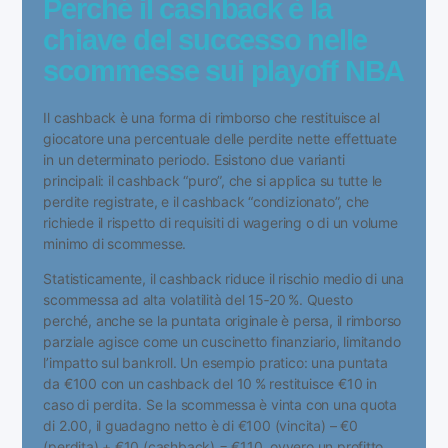
Perché il cashback è la
chiave del successo nelle
scommesse sui playoff NBA
Il cashback è una forma di rimborso che restituisce al
giocatore una percentuale delle perdite nette effettuate
in un determinato periodo. Esistono due varianti
principali: il cashback “puro”, che si applica su tutte le
perdite registrate, e il cashback “condizionato”, che
richiede il rispetto di requisiti di wagering o di un volume
minimo di scommesse.
Statisticamente, il cashback riduce il rischio medio di una
scommessa ad alta volatilità del 15‑20 %. Questo
perché, anche se la puntata originale è persa, il rimborso
parziale agisce come un cuscinetto finanziario, limitando
l’impatto sul bankroll. Un esempio pratico: una puntata
da €100 con un cashback del 10 % restituisce €10 in
caso di perdita. Se la scommessa è vinta con una quota
di 2.00, il guadagno netto è di €100 (vincita) – €0
(perdita) + €10 (cashback) = €110, ovvero un profitto