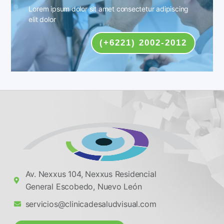
Lorem ipsum dolor sit amet consectetur adipiscing
elit dolor
(+6221) 2002-2012
Av. Nexxus 104, Nexxus Residencial
General Escobedo, Nuevo León
servicios@clinicadesaludvisual.com