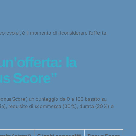
orevole”, è il momento di riconsiderare l’offerta.
n’offerta: la
us Score”
Bonus Score”, un punteggio da 0 a 100 basato su
io), requisito di scommessa (30 %), durata (20 %) e