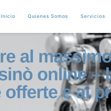
Inicio
Quienes Somos
Servicios
re al massimo 
sinò online – 
le offerte e ai