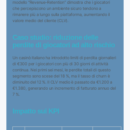
modello “Revenue‑Retention” dimostra che i giocatori
che percepiscono un ambiente sicuro tendono a
rimanere più a lungo sulla piattaforma, aumentando il
valore medio del cliente (CLV).
Caso studio: riduzione delle
perdite di giocatori ad alto rischio
Un casinò italiano ha introdotto limiti di perdita giornalieri
di €300 per i giocatori con più di 30 giorni di attività
continua. Nei primi sei mesi, le perdite totali di questo
segmento sono scese del 18 %, ma il tasso di churn è
diminuito del 12 %. Il CLV medio è passato da €1.200 a
€1.380, generando un incremento di fatturato annuo del
7 %.
Impatto sui KPI