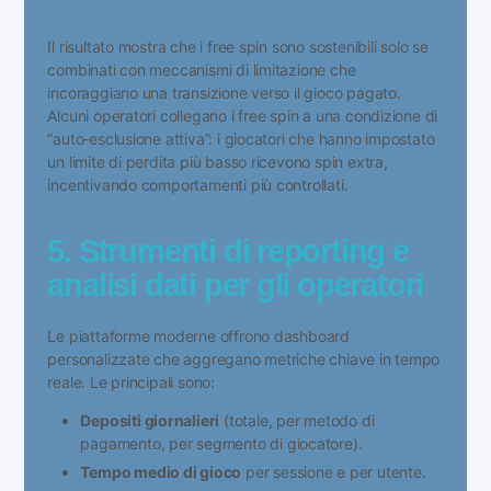
Il risultato mostra che i free spin sono sostenibili solo se
combinati con meccanismi di limitazione che
incoraggiano una transizione verso il gioco pagato.
Alcuni operatori collegano i free spin a una condizione di
“auto‑esclusione attiva”: i giocatori che hanno impostato
un limite di perdita più basso ricevono spin extra,
incentivando comportamenti più controllati.
5. Strumenti di reporting e
analisi dati per gli operatori
Le piattaforme moderne offrono dashboard
personalizzate che aggregano metriche chiave in tempo
reale. Le principali sono:
Depositi giornalieri
(totale, per metodo di
pagamento, per segmento di giocatore).
Tempo medio di gioco
per sessione e per utente.