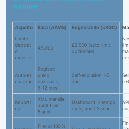
europee
Aspetto
Italia (AAMS)
Regno Unito (UKGC)
Ma
Limite
Ne
deposit
£2.500 (auto‑limit
lim
€5.000
o
opzionale)
ma 
mensile
con
Registro
Auto‑es
unico
Self‑exclusion 1‑5
Sel
clusione
nazionale,
anni
n 
6‑12 mesi
XML mensile,
Reporti
Dashboard in tempo
API
audit trail
ng
reale, audit 3 anni
aud
5 anni
Fin
Fino al 100 %