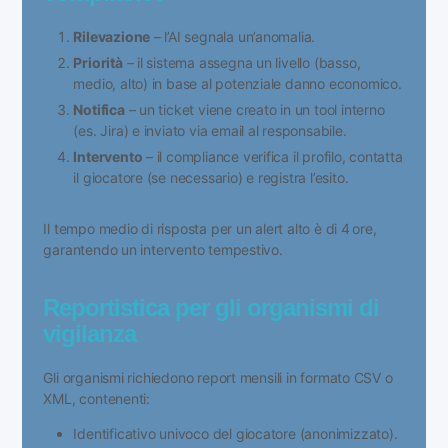
Rilevazione
– l’AI segnala un’anomalia.
Priorità
– il sistema assegna un livello (basso,
medio, alto) in base al potenziale danno economico.
Notifica
– un ticket viene creato in un tool interno
(es. Jira) e inviato via email al responsabile.
Intervento
– il compliance verifica il profilo, contatta
il giocatore (se necessario) e registra l’esito.
Il tempo medio di risposta per un alert alto è di 4 ore,
garantendo un intervento tempestivo.
Reportistica per gli organismi di
vigilanza
Gli organismi richiedono report mensili in formato CSV o
XML, contenenti:
Identificativo univoco del giocatore (anonimizzato).