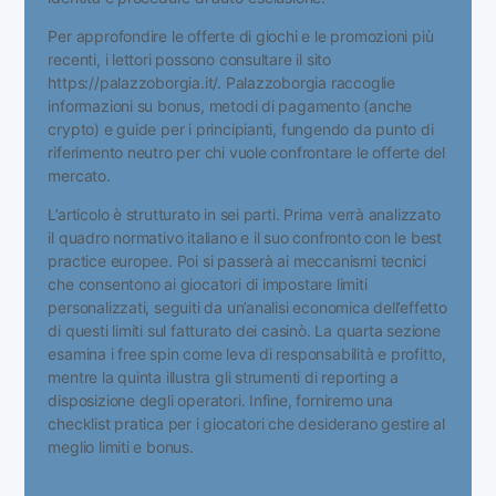
Per approfondire le offerte di giochi e le promozioni più
recenti, i lettori possono consultare il sito
https://palazzoborgia.it/
. Palazzoborgia raccoglie
informazioni su bonus, metodi di pagamento (anche
crypto) e guide per i principianti, fungendo da punto di
riferimento neutro per chi vuole confrontare le offerte del
mercato.
L’articolo è strutturato in sei parti. Prima verrà analizzato
il quadro normativo italiano e il suo confronto con le best
practice europee. Poi si passerà ai meccanismi tecnici
che consentono ai giocatori di impostare limiti
personalizzati, seguiti da un’analisi economica dell’effetto
di questi limiti sul fatturato dei casinò. La quarta sezione
esamina i free spin come leva di responsabilità e profitto,
mentre la quinta illustra gli strumenti di reporting a
disposizione degli operatori. Infine, forniremo una
checklist pratica per i giocatori che desiderano gestire al
meglio limiti e bonus.