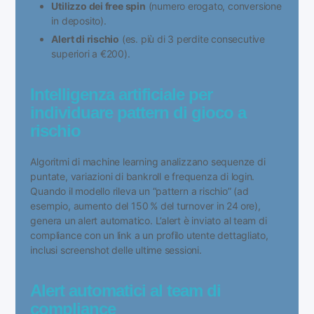
Utilizzo dei free spin
(numero erogato, conversione
in deposito).
Alert di rischio
(es. più di 3 perdite consecutive
superiori a €200).
Intelligenza artificiale per
individuare pattern di gioco a
rischio
Algoritmi di machine learning analizzano sequenze di
puntate, variazioni di bankroll e frequenza di login.
Quando il modello rileva un “pattern a rischio” (ad
esempio, aumento del 150 % del turnover in 24 ore),
genera un alert automatico. L’alert è inviato al team di
compliance con un link a un profilo utente dettagliato,
inclusi screenshot delle ultime sessioni.
Alert automatici al team di
compliance