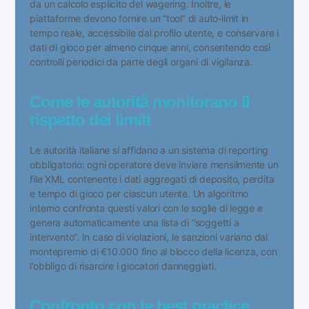
da un calcolo esplicito del wagering. Inoltre, le
piattaforme devono fornire un “tool” di auto‑limit in
tempo reale, accessibile dal profilo utente, e conservare i
dati di gioco per almeno cinque anni, consentendo così
controlli periodici da parte degli organi di vigilanza.
Come le autorità monitorano il
rispetto dei limiti
Le autorità italiane si affidano a un sistema di reporting
obbligatorio: ogni operatore deve inviare mensilmente un
file XML contenente i dati aggregati di deposito, perdita
e tempo di gioco per ciascun utente. Un algoritmo
interno confronta questi valori con le soglie di legge e
genera automaticamente una lista di “soggetti a
intervento”. In caso di violazioni, le sanzioni variano dal
montepremio di €10.000 fino al blocco della licenza, con
l’obbligo di risarcire i giocatori danneggiati.
Confronto con le best practice