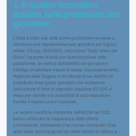
1. Il quadro normativo
italiano sulla protezione del
giocatore
L’Italia è stata una delle prime giurisdizioni europee a
introdurre una regolamentazione specifica per il gioco
online. Il D.Lgs. 209/2005, noto come “Testo Unico del
Gioco”, ha posto le basi per l’autorizzazione delle
piattaforme, la verifica dell’identità dei giocatori e
l’obbligo di adottare misure di tutela. Successivamente,
l’Agenzia delle Dogane e dei Monopoli (ex AAMS) ha
pubblicato linee guida operative che richiedono
l’attivazione di limiti di deposito (massimo €5.000 al
mese per utente) e la possibilità di auto‑esclusione
tramite il registro unico nazionale.
Le recenti modifiche introdotte dall’AGCM nel 2022
hanno rafforzato la trasparenza delle offerte
promozionali, imponendo che i bonus (compresi i free
spin) siano accompagnati da chiari termini di utilizzo e