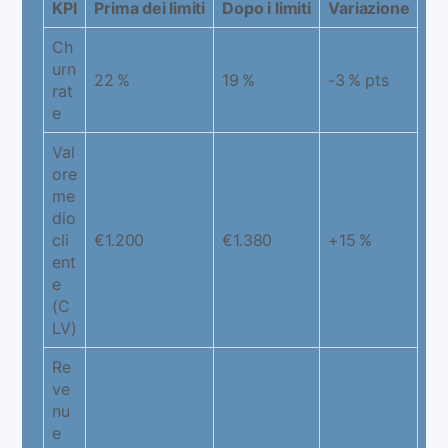
KPI
Prima dei limiti
Dopo i limiti
Variazione
Ch
urn
22 %
19 %
-3 % pts
rat
e
Val
ore
me
dio
cli
€1.200
€1.380
+15 %
ent
e
(C
LV)
Re
ve
nu
e