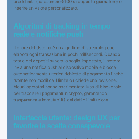
predefinita (ad esempio €100 di deposito giornaliero) o
inserire un valore personalizzato.
Algoritmi di tracking in tempo
reale e notifiche push
Il cuore del sistema è un algoritmo di streaming che
elabora ogni transazione in pochi millisecondi. Quando il
totale dei depositi supera la soglia impostata, il motore
invia una notifica push al dispositivo mobile e blocca
automaticamente ulteriori richieste di pagamento finché
l’utente non modifica il limite o richiede una revisione.
Alcuni operatori hanno sperimentato l’uso di blockchain
per tracciare i pagamenti in crypto, garantendo
trasparenza e immutabilità dei dati di limitazione.
Interfaccia utente: design UX per
favorire la scelta consapevole