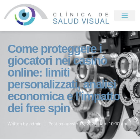
Come proteggere i
giocatori nei casinò
online: limiti
personalizzati, analisi
economica e l’impatto
dei free spin
Written by
admin
Post on
agosto 13, 2025
at
10:10 am