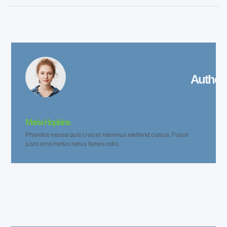
Author
Maria Hopkins
Pharetra massa quis cras at maximus eleifend cursus. Fusce
justo eros metus netus fames odio.