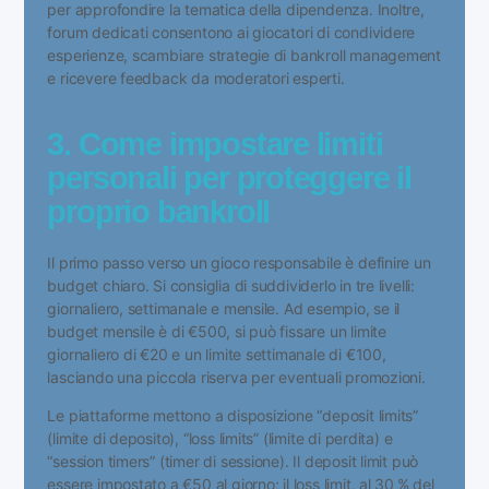
per approfondire la tematica della dipendenza. Inoltre,
forum dedicati consentono ai giocatori di condividere
esperienze, scambiare strategie di bankroll management
e ricevere feedback da moderatori esperti.
3. Come impostare limiti
personali per proteggere il
proprio bankroll
Il primo passo verso un gioco responsabile è definire un
budget chiaro. Si consiglia di suddividerlo in tre livelli:
giornaliero, settimanale e mensile. Ad esempio, se il
budget mensile è di €500, si può fissare un limite
giornaliero di €20 e un limite settimanale di €100,
lasciando una piccola riserva per eventuali promozioni.
Le piattaforme mettono a disposizione “deposit limits”
(limite di deposito), “loss limits” (limite di perdita) e
“session timers” (timer di sessione). Il deposit limit può
essere impostato a €50 al giorno; il loss limit, al 30 % del