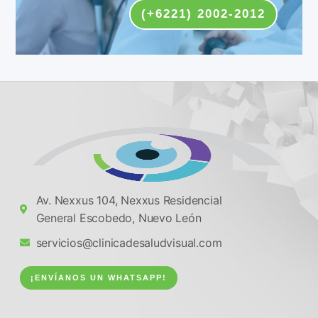
(+6221) 2002-2012
Av. Nexxus 104, Nexxus Residencial
General Escobedo, Nuevo León
servicios@clinicadesaludvisual.com
¡ENVÍANOS UN WHATSAPP!