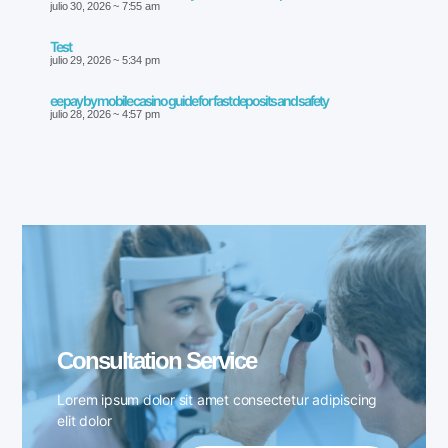
julio 30, 2026
7:55 am
Test
julio 29, 2026
5:34 pm
ee pay by mobile casino guide for fast deposits and safety
julio 28, 2026
4:57 pm
Consultation Service
Lorem ipsum dolor sit amet consectetur adipiscing
elit dolor