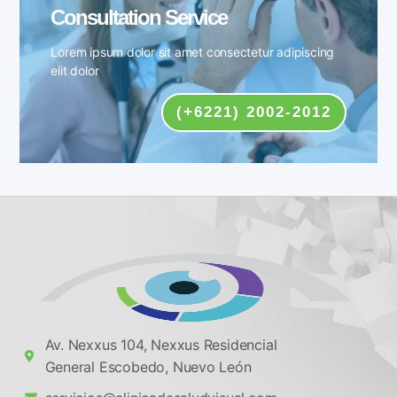
Consultation Service
Lorem ipsum dolor sit amet consectetur adipiscing
elit dolor
(+6221) 2002-2012
Av. Nexxus 104, Nexxus Residencial
General Escobedo, Nuevo León