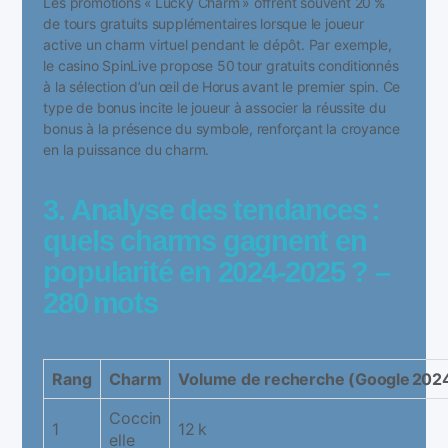
Les promotions « Lucky Charm » offrent souvent 20 %
de tours gratuits supplémentaires lorsque le joueur
active un charm virtuel pendant le dépôt. Par exemple,
le casino SpinLive propose 50 tour gratuits conditionnés
à la sélection d’un œil de Horus avant le premier spin. Ce
type de bonus incite le joueur à associer la réussite du
bonus à la présence du symbole, renforçant la croyance
en la puissance du charm.
3. Analyse des tendances :
quels charms gagnent en
popularité en 2024‑2025 ? –
280 mots
Rang
Charm
Volume de recherche (Google 202
Coccin
1
12 k
elle