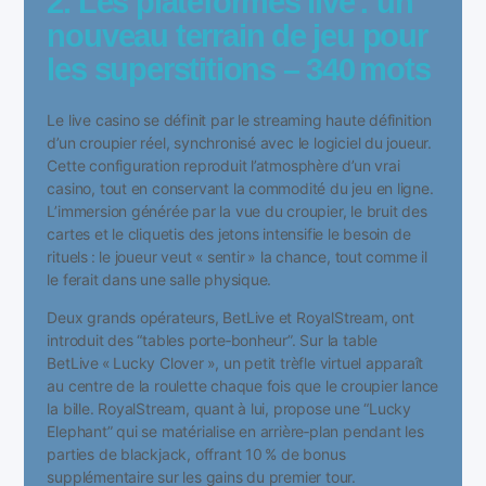
2. Les plateformes live : un
nouveau terrain de jeu pour
les superstitions – 340 mots
Le live casino se définit par le streaming haute définition
d’un croupier réel, synchronisé avec le logiciel du joueur.
Cette configuration reproduit l’atmosphère d’un vrai
casino, tout en conservant la commodité du jeu en ligne.
L’immersion générée par la vue du croupier, le bruit des
cartes et le cliquetis des jetons intensifie le besoin de
rituels : le joueur veut « sentir » la chance, tout comme il
le ferait dans une salle physique.
Deux grands opérateurs, BetLive et RoyalStream, ont
introduit des “tables porte‑bonheur”. Sur la table
BetLive « Lucky Clover », un petit trèfle virtuel apparaît
au centre de la roulette chaque fois que le croupier lance
la bille. RoyalStream, quant à lui, propose une “Lucky
Elephant” qui se matérialise en arrière‑plan pendant les
parties de blackjack, offrant 10 % de bonus
supplémentaire sur les gains du premier tour.