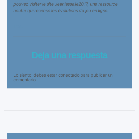
pouvez visiter le site Jeanlassalle2017, une ressource
neutre qui recense les évolutions du jeu en ligne.
Tags :
Deja una respuesta
Lo siento, debes estar
conectado
para publicar un
comentario.