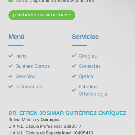
servicios@clinicadesaludvisual.com
¡ENVÍANOS UN WHATSAPP!
Menú
Servicios
inicio
Cirugías
Quiénes Somos
Consultas
Servicios
Óptica
Testimonios
Estudios
Oftalmología
DR. EFREN JOSIMAR GUTIÉRREZ ENRÍQUEZ
Retina Médica y Quirúrgica
U.A.N.L. Cédula Profesional: 6883517
U.A.N.L. Cédula de Especialidad: 10495410