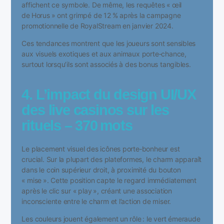
affichent ce symbole. De même, les requêtes « œil
de Horus » ont grimpé de 12 % après la campagne
promotionnelle de RoyalStream en janvier 2024.
Ces tendances montrent que les joueurs sont sensibles
aux visuels exotiques et aux animaux porte‑chance,
surtout lorsqu’ils sont associés à des bonus tangibles.
4. L’impact du design UI/UX
des live casinos sur les
rituels – 370 mots
Le placement visuel des icônes porte‑bonheur est
crucial. Sur la plupart des plateformes, le charm apparaît
dans le coin supérieur droit, à proximité du bouton
« mise ». Cette position capte le regard immédiatement
après le clic sur « play », créant une association
inconsciente entre le charm et l’action de miser.
Les couleurs jouent également un rôle : le vert émeraude