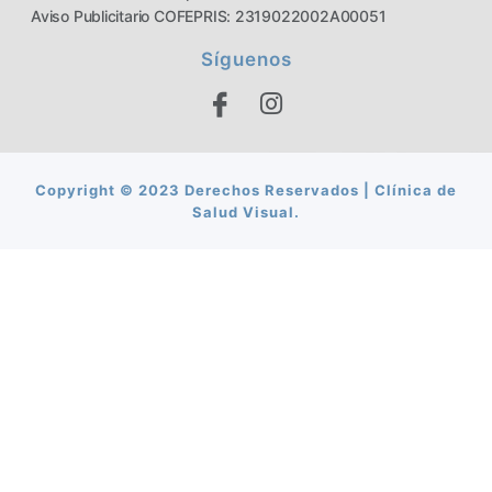
Aviso Publicitario COFEPRIS: 2319022002A00051
Síguenos
Copyright © 2023 Derechos Reservados | Clínica de
Salud Visual.