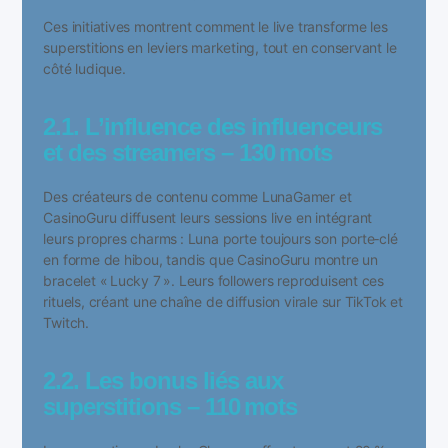
Ces initiatives montrent comment le live transforme les
superstitions en leviers marketing, tout en conservant le
côté ludique.
2.1. L’influence des influenceurs
et des streamers – 130 mots
Des créateurs de contenu comme LunaGamer et
CasinoGuru diffusent leurs sessions live en intégrant
leurs propres charms : Luna porte toujours son porte‑clé
en forme de hibou, tandis que CasinoGuru montre un
bracelet « Lucky 7 ». Leurs followers reproduisent ces
rituels, créant une chaîne de diffusion virale sur TikTok et
Twitch.
2.2. Les bonus liés aux
superstitions – 110 mots