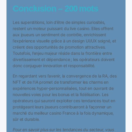
Conclusion – 200 mots
Les superstitions, loin d’être de simples curiosités,
restent un moteur puissant du live casino. Elles offrent
aux joueurs un sentiment de contrôle, enrichissent
l’expérience visuelle grâce à un design UI/UX soigné, et
créent des opportunités de promotion attractives.
Toutefois, l’enjeu majeur réside dans la frontière entre
divertissement et dépendance ; les opérateurs doivent
donc conjuguer innovation et responsabilité.
En regardant vers l’avenir, la convergence de la RA, des
NFT et de l’IA promet de transformer les charms en
expériences hyper‑personnalisées, tout en ouvrant de
nouvelles voies pour les bonus et la fidélisation. Les
opérateurs qui sauront exploiter ces tendances tout en
protégeant leurs joueurs contribueront à façonner un
marché du meilleur casino France à la fois dynamique,
sûr et durable.
Pour en savoir plus sur les tendances du secteur, vous