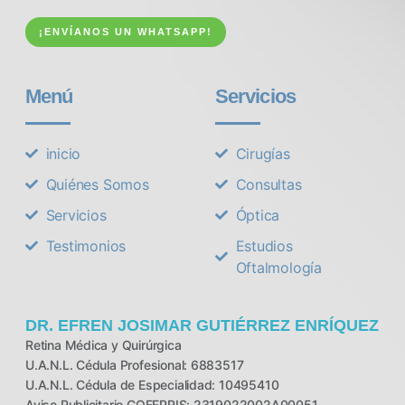
¡ENVÍANOS UN WHATSAPP!
Menú
Servicios
inicio
Cirugías
Quiénes Somos
Consultas
Servicios
Óptica
Testimonios
Estudios
Oftalmología
DR. EFREN JOSIMAR GUTIÉRREZ ENRÍQUEZ
Retina Médica y Quirúrgica
U.A.N.L. Cédula Profesional: 6883517
U.A.N.L. Cédula de Especialidad: 10495410
Aviso Publicitario COFEPRIS: 2319022002A00051