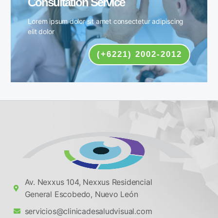
Consultation Service
Lorem ipsum dolor sit amet consectetur adipiscing
elit dolor
(+6221) 2002-2012
Av. Nexxus 104, Nexxus Residencial
General Escobedo, Nuevo León
servicios@clinicadesaludvisual.com