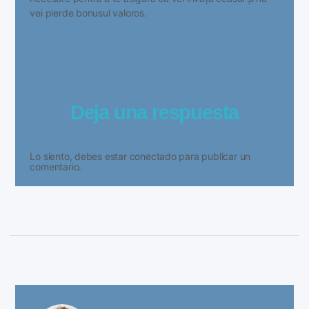
vei pierde bonusul valoros.
Tags :
Deja una respuesta
Lo siento, debes estar
conectado
para publicar un
comentario.