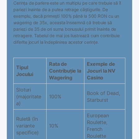
Cerința de pariere este un multiplu pe care trebuie să îl
pariezi înainte de a putea retrage câștigurile. De
exemplu, dacă primești 100% până la 500 RON cu un
wagering de 35x, aceasta înseamnă că trebuie să
pariezi de 35 de ori suma bonusului primit înainte de
retragere. Tabelul de mai jos ilustrează cum contribuie
diferite jocuri la îndeplinirea acestor cerințe.
Rata de
Exemple de
Tipul
Contribuție la
Jocuri la NV
Jocului
Wagering
Casino
Sloturi
Book of Dead,
(majoritate
100%
Starburst
a)
European
Ruletă (în
Roulette,
variante
10%
French
specifice)
Roulette