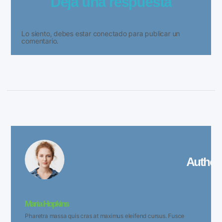
Deja una respuesta
Lo siento, debes estar
conectado
para publicar un
comentario.
Author
Maria Hopkins
Pharetra massa quis cras at maximus eleifend cursus. Fusce