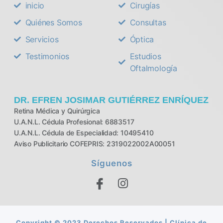
inicio
Cirugías
Quiénes Somos
Consultas
Servicios
Óptica
Testimonios
Estudios
Oftalmología
DR. EFREN JOSIMAR GUTIÉRREZ ENRÍQUEZ
Retina Médica y Quirúrgica
U.A.N.L. Cédula Profesional: 6883517
U.A.N.L. Cédula de Especialidad: 10495410
Aviso Publicitario COFEPRIS: 2319022002A00051
Síguenos
Copyright © 2023 Derechos Reservados | Clínica de