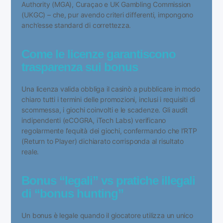
Authority (MGA), Curaçao e UK Gambling Commission
(UKGC) – che, pur avendo criteri differenti, impongono
anch’esse standard di correttezza.
Come le licenze garantiscono
trasparenza sui bonus
Una licenza valida obbliga il casinò a pubblicare in modo
chiaro tutti i termini delle promozioni, inclusi i requisiti di
scommessa, i giochi coinvolti e le scadenze. Gli audit
indipendenti (eCOGRA, iTech Labs) verificano
regolarmente l’equità dei giochi, confermando che l’RTP
(Return to Player) dichiarato corrisponda al risultato
reale.
Bonus “legali” vs pratiche illegali
di “bonus hunting”
Un bonus è legale quando il giocatore utilizza un unico