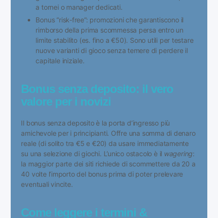
a tornei o manager dedicati.
Bonus “risk‑free”: promozioni che garantiscono il
rimborso della prima scommessa persa entro un
limite stabilito (es. fino a €50). Sono utili per testare
nuove varianti di gioco senza temere di perdere il
capitale iniziale.
Bonus senza deposito: il vero
valore per i novizi
Il bonus senza deposito è la porta d’ingresso più
amichevole per i principianti. Offre una somma di denaro
reale (di solito tra €5 e €20) da usare immediatamente
su una selezione di giochi. L’unico ostacolo è il
wagering
:
la maggior parte dei siti richiede di scommettere da 20 a
40 volte l’importo del bonus prima di poter prelevare
eventuali vincite.
Come leggere i termini &