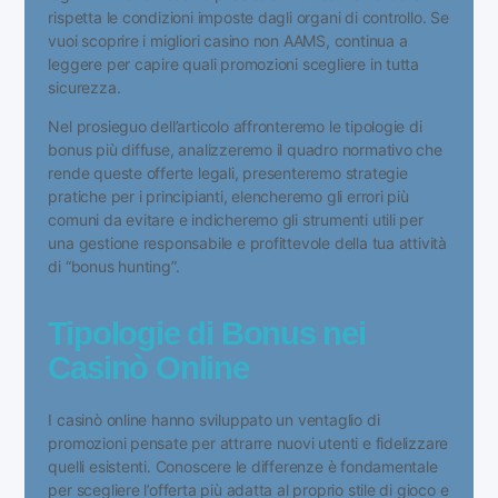
rispetta le condizioni imposte dagli organi di controllo. Se
vuoi scoprire i
migliori casino non AAMS
, continua a
leggere per capire quali promozioni scegliere in tutta
sicurezza.
Nel prosieguo dell’articolo affronteremo le tipologie di
bonus più diffuse, analizzeremo il quadro normativo che
rende queste offerte legali, presenteremo strategie
pratiche per i principianti, elencheremo gli errori più
comuni da evitare e indicheremo gli strumenti utili per
una gestione responsabile e profittevole della tua attività
di “bonus hunting”.
Tipologie di Bonus nei
Casinò Online
I casinò online hanno sviluppato un ventaglio di
promozioni pensate per attrarre nuovi utenti e fidelizzare
quelli esistenti. Conoscere le differenze è fondamentale
per scegliere l’offerta più adatta al proprio stile di gioco e