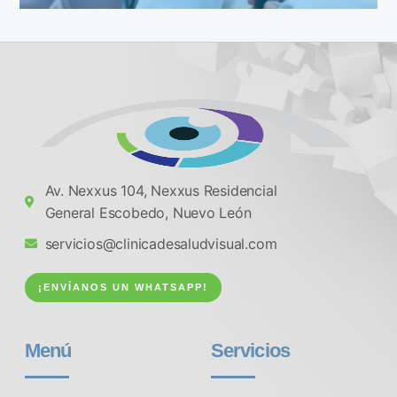
Av. Nexxus 104, Nexxus Residencial
General Escobedo, Nuevo León
servicios@clinicadesaludvisual.com
¡ENVÍANOS UN WHATSAPP!
Menú
Servicios