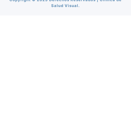
Salud Visual.