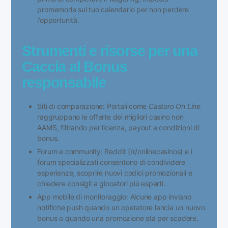
promemoria sul tuo calendario per non perdere
l’opportunità.
Strumenti e risorse per una
Caccia al Bonus
responsabile
Siti di comparazione: Portali come
Castoro On Line
raggruppano le offerte dei migliori casino non
AAMS, filtrando per licenza, payout e condizioni di
bonus.
Forum e community: Reddit (/r/onlinecasinos) e i
forum specializzati consentono di condividere
esperienze, scoprire nuovi codici promozionali e
chiedere consigli a giocatori più esperti.
App mobile di monitoraggio: Alcune app inviano
notifiche push quando un operatore lancia un nuovo
bonus o quando una promozione sta per scadere.