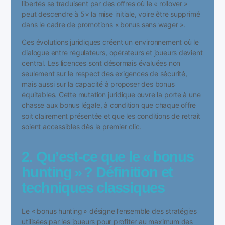
libertés se traduisent par des offres où le « rollover »
peut descendre à 5× la mise initiale, voire être supprimé
dans le cadre de promotions « bonus sans wager ».
Ces évolutions juridiques créent un environnement où le
dialogue entre régulateurs, opérateurs et joueurs devient
central. Les licences sont désormais évaluées non
seulement sur le respect des exigences de sécurité,
mais aussi sur la capacité à proposer des bonus
équitables. Cette mutation juridique ouvre la porte à une
chasse aux bonus légale, à condition que chaque offre
soit clairement présentée et que les conditions de retrait
soient accessibles dès le premier clic.
2. Qu’est‑ce que le « bonus
hunting » ? Définition et
techniques classiques
Le « bonus hunting » désigne l’ensemble des stratégies
utilisées par les joueurs pour profiter au maximum des