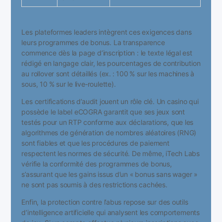
Les plateformes leaders intègrent ces exigences dans
leurs programmes de bonus. La transparence
commence dès la page d’inscription : le texte légal est
rédigé en langage clair, les pourcentages de contribution
au rollover sont détaillés (ex. : 100 % sur les machines à
sous, 10 % sur le live‑roulette).
Les certifications d’audit jouent un rôle clé. Un casino qui
possède le label eCOGRA garantit que ses jeux sont
testés pour un RTP conforme aux déclarations, que les
algorithmes de génération de nombres aléatoires (RNG)
sont fiables et que les procédures de paiement
respectent les normes de sécurité. De même, iTech Labs
vérifie la conformité des programmes de bonus,
s’assurant que les gains issus d’un « bonus sans wager »
ne sont pas soumis à des restrictions cachées.
Enfin, la protection contre l’abus repose sur des outils
d’intelligence artificielle qui analysent les comportements