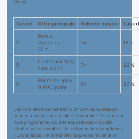
élevée.
Casino
Offre principale
Rollover moyen
Taux d
Bonus
A
dynamique
6×
18 %
75 %
Cash‑back 15 %
B
0×
22 %
sans wager
Points fair‑play
C
5×
20 %
0,10 € / point
Ces trois initiatives montrent comment les opérateurs
peuvent concilier attractivité et conformité. En adaptant
leurs programmes aux attentes estivales – rapidité,
clarté et valeur tangible – ils renforcent la perception de
« casino fiable » et limitent les risques de réclamation