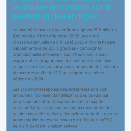
la chasse aux bonus sur le
secteur du jeu en ligne
Le marché français du jeu en ligne a généré 5,2 milliards
d’euros de chiffre d’affaires en 2025, avec une
croissance annuelle de 8 %. L’été 2026 a vu une hausse
supplémentaire de 3,5 % grâce aux campagnes
promotionnelles intensives. Les offres « bonus sans
wager » et les programmes de cash‑back ont stimulé
l’acquisition de nouveaux joueurs, augmentant le nombre
de comptes actifs de 12 % par rapport à la même
période en 2024.
Les promotions responsables, lorsqu’elles sont bien
encadrées, favorisent la fidélisation. Les joueurs qui
perçoivent une offre transparente ont un taux de
rétention 1,8 fois supérieur à ceux qui rencontrent des
restrictions cachées. Cette dynamique se traduit par une
augmentation du revenu moyen par utilisateur (ARPU)
de 4,2 % pendant la saison estivale.