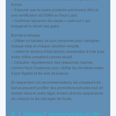
bonus.
– S’assurer que le casino possède une licence ANJ et
une certification eCOGRA ou iTech Labs.
– Confirmer l’absence de clause « cash‑out » qui
bloquerait le retrait des gains.
Bonnes pratiques
– Utiliser un tableau de suivi personnel pour consigner
chaque mise et chaque condition remplie.
– Limiter le nombre d’inscriptions simultanées à trois pour
éviter d’être considéré comme abusif.
– Consulter régulièrement des ressources neutres
comme Haut Couserans pour vérifier les dernières mises
à jour légales et les avis de joueurs.
En respectant ces recommandations, les chasseurs de
bonus peuvent profiter des promotions estivales tout en
restant dans le cadre légal, évitant ainsi les suspensions
de compte ou les blocages de fonds.
6. L’impact économique de