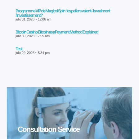
Programme VIP de Magical Spin : les paliers valent-ils vraiment
l’investissement ?
julio 31, 2026
12:06 am
Bitcoin Casino Bitcoin as a Payment Method Explained
julio 30, 2026
7:55 am
Test
julio 29, 2026
5:34 pm
Consultation Service