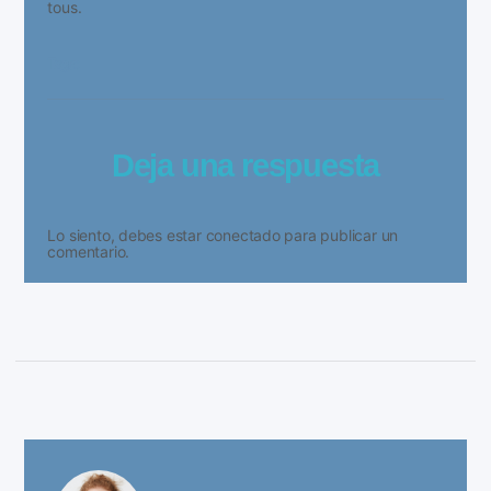
tous.
Tags :
Deja una respuesta
Lo siento, debes estar
conectado
para publicar un
comentario.