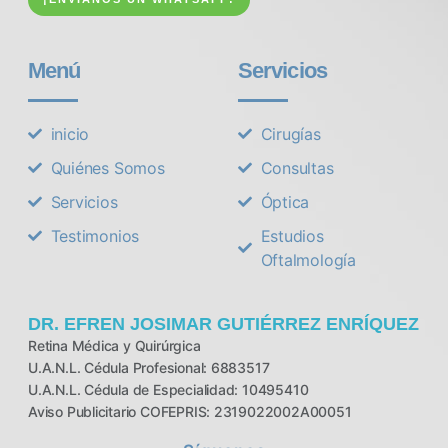
Menú
Servicios
inicio
Cirugías
Quiénes Somos
Consultas
Servicios
Óptica
Testimonios
Estudios
Oftalmología
DR. EFREN JOSIMAR GUTIÉRREZ ENRÍQUEZ
Retina Médica y Quirúrgica
U.A.N.L. Cédula Profesional: 6883517
U.A.N.L. Cédula de Especialidad: 10495410
Aviso Publicitario COFEPRIS: 2319022002A00051