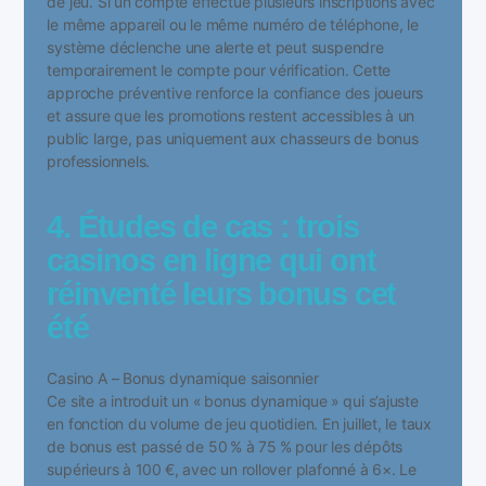
de jeu. Si un compte effectue plusieurs inscriptions avec
le même appareil ou le même numéro de téléphone, le
système déclenche une alerte et peut suspendre
temporairement le compte pour vérification. Cette
approche préventive renforce la confiance des joueurs
et assure que les promotions restent accessibles à un
public large, pas uniquement aux chasseurs de bonus
professionnels.
4. Études de cas : trois
casinos en ligne qui ont
réinventé leurs bonus cet
été
Casino A – Bonus dynamique saisonnier
Ce site a introduit un « bonus dynamique » qui s’ajuste
en fonction du volume de jeu quotidien. En juillet, le taux
de bonus est passé de 50 % à 75 % pour les dépôts
supérieurs à 100 €, avec un rollover plafonné à 6×. Le