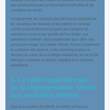
des guides pratiques sur les exigences de mise et les
conditions de retrait.
L’engouement est d’autant plus fort sous le soleil estival :
les vacances, les festivals et les soirées en terrasse
créent un environnement propice aux sessions de
machines à sous et aux parties de live‑dealer. Les
opérateurs rivalisent alors d’ingéniosité pour offrir des
bonus sans wager ou à faible rollover, tout en conservant
la confiance des joueurs. Cette dynamique place le
fair‑play au cœur de la stratégie marketing, et cet article
décrypte comment le secteur s’adapte à ce nouveau
paradigme.
1. Le cadre légal français :
de la réglementation stricte
aux nouvelles libertés
Depuis la création de l’ARJEL en 2009, la France a