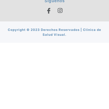
Síguenos
Copyright © 2023 Derechos Reservados | Clínica de
Salud Visual.