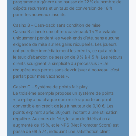
programme a généré une hausse de 22 % du nombre de
dépôts récurrents et un taux de conversion de 18 %
parmi les nouveaux inscrits.
Casino B – Cash‑back sans condition de mise
Casino B a lancé une offre « cash‑back 15 % » valable
uniquement pendant les week‑ends d’été, sans aucune
exigence de mise sur les gains récupérés. Les joueurs
ont pu retirer immédiatement les crédits, ce qui a réduit
le taux d’abandon de session de 9 % à 4,5 %. Les retours
clients soulignent la simplicité du processus : « Je
récupère mes pertes sans devoir jouer à nouveau, c’est
parfait pour mes vacances ».
Casino C – Système de points fair‑play
Le troisième exemple propose un système de points
« fair‑play » où chaque euro misé rapporte un point
convertible en crédit de jeu à hauteur de 0,10 €. Les
points expirent après 30 jours, incitant à une utilisation
régulière. Au cours de l’été, le taux de fidélisation a
augmenté de 15 %, et le NPS (Net Promoter Score) est
passé de 68 à 74, indiquant une satisfaction client