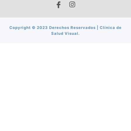
Copyright © 2023 Derechos Reservados | Clínica de
Salud Visual.