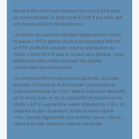
Ajouté à l’EV d’une main standard (environ 0,05 € pour
un joueur optimal), le total passe à 0,08 € par main, soit
une hausse de 60 % de l’espérance.
Les tables de paiement détaillent également le « return
to player » (RTP) global. Un jeu à jackpot peut afficher
un RTP de 99,9 % lorsqu’on inclut la contribution du
fonds, contre 99,5 % pour la version sans jackpot. Cette
différence reflète l’effet cumulatif des petites
contributions de chaque mise.
Un exemple chiffré d’une décision optimale : un joueur
possède 12 contre un 6 du croupier. La stratégie de
base recommande de « hit ». Mais si le jackpot nécessite
un 21 exact avec un As, la probabilité de toucher un As
(4/49 ≈ 8,2 %) augmente la valeur attendue du « hit ». En
intégrant le gain du jackpot, le calcul montre que le
« hit » devient légèrement plus rentable que le « stand »,
même si la main standard resterait marginale.