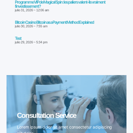
Programme VIP de Magical Spin : les paliers valent-ils vraiment
l’investissement ?
julio 31, 2026
12:06 am
Bitcoin Casino Bitcoin as a Payment Method Explained
julio 30, 2026
7:55 am
Test
julio 29, 2026
5:34 pm
Consultation Service
Lorem ipsum dolor sit amet consectetur adipiscing