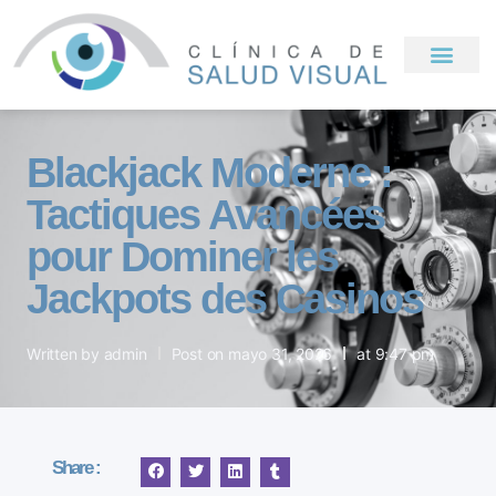
Blackjack Moderne :
Tactiques Avancées
pour Dominer les
Jackpots des Casinos
Written by
admin
Post on
mayo 31, 2026
at
9:47 pm
Share :