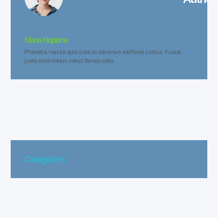
Maria Hopkins
Pharetra massa quis cras at maximus eleifend cursus. Fusce
justo eros metus netus fames odio.
Categories