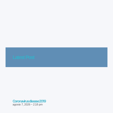
Latest Post
Coronavirus disease 2019
agosto 7, 2026
2:18 pm