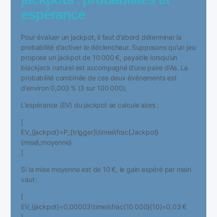
espérance
Pour évaluer un jackpot, il faut d’abord déterminer la
probabilité d’activer le déclencheur. Supposons qu’un jeu
propose un jackpot de 10 000 €, payable lorsqu’un
blackjack naturel est accompagné d’une paire d’As. La
probabilité combinée de ces deux événements est
d’environ 0,003 % (3 sur 100 000).
L’espérance (EV) du jackpot se calcule alors :
[
EV_{jackpot}=P_{trigger}\times\frac{Jackpot}
{mise\;moyenne}
]
Si la mise moyenne est de 10 €, le gain espéré par main
vaut :
[
EV_{jackpot}=0,00003\times\frac{10 000}{10}=0,03 €
]