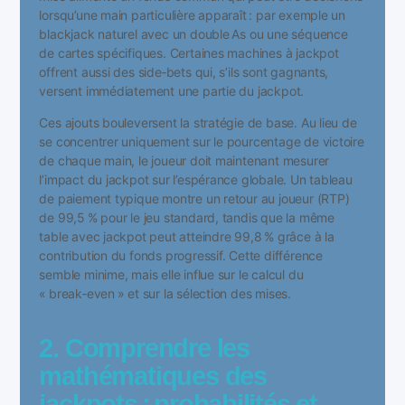
lorsqu’une main particulière apparaît : par exemple un
blackjack naturel avec un double As ou une séquence
de cartes spécifiques. Certaines machines à jackpot
offrent aussi des side‑bets qui, s’ils sont gagnants,
versent immédiatement une partie du jackpot.
Ces ajouts bouleversent la stratégie de base. Au lieu de
se concentrer uniquement sur le pourcentage de victoire
de chaque main, le joueur doit maintenant mesurer
l’impact du jackpot sur l’espérance globale. Un tableau
de paiement typique montre un retour au joueur (RTP)
de 99,5 % pour le jeu standard, tandis que la même
table avec jackpot peut atteindre 99,8 % grâce à la
contribution du fonds progressif. Cette différence
semble minime, mais elle influe sur le calcul du
« break‑even » et sur la sélection des mises.
2. Comprendre les
mathématiques des
jackpots : probabilités et