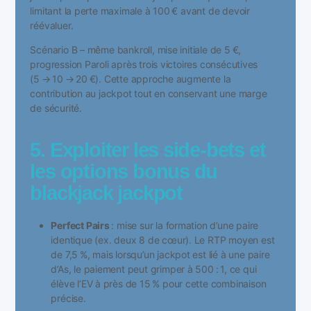
limitant la perte maximale à 100 € avant de devoir
réévaluer.
Scénario B – même bankroll, mise initiale de 5 €,
progression Paroli après trois victoires consécutives
(5 → 10 → 20 €). Cette approche augmente la
contribution au jackpot tout en conservant une marge
de sécurité.
5. Exploiter les side‑bets et
les options bonus du
blackjack jackpot
Perfect Pairs
: mise sur la formation d’une paire
identique (ex. deux 8 de cœur). Le RTP moyen est
de 7,5 %, mais lorsqu’un jackpot est lié à une paire
d’As, le paiement peut grimper à 500 : 1, ce qui
élève l’EV à près de 15 % pour cette combinaison
précise.