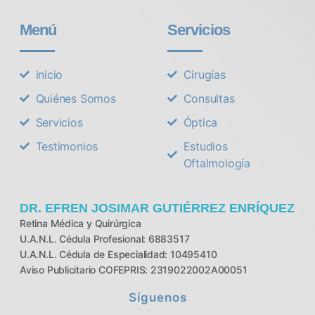
Menú
Servicios
inicio
Cirugías
Quiénes Somos
Consultas
Servicios
Óptica
Testimonios
Estudios
Oftalmología
DR. EFREN JOSIMAR GUTIÉRREZ ENRÍQUEZ
Retina Médica y Quirúrgica
U.A.N.L. Cédula Profesional: 6883517
U.A.N.L. Cédula de Especialidad: 10495410
Aviso Publicitario COFEPRIS: 2319022002A00051
Síguenos