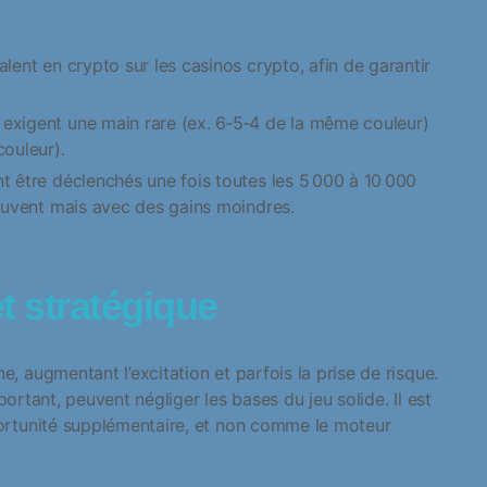
alent en crypto sur les casinos crypto, afin de garantir
.
s exigent une main rare (ex. 6‑5‑4 de la même couleur)
couleur).
nt être déclenchés une fois toutes les 5 000 à 10 000
souvent mais avec des gains moindres.
t stratégique
augmentant l’excitation et parfois la prise de risque.
portant, peuvent négliger les bases du jeu solide. Il est
ortunité supplémentaire, et non comme le moteur