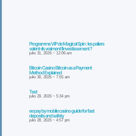
Programme VIP de Magical Spin : les paliers
valent-ils vraiment l’investissement ?
julio 31, 2026
12:06 am
Bitcoin Casino Bitcoin as a Payment
Method Explained
julio 30, 2026
7:55 am
Test
julio 29, 2026
5:34 pm
ee pay by mobile casino guide for fast
deposits and safety
julio 28, 2026
4:57 pm