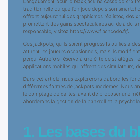
L’engouement pour le blackjack ne cesse de croître
traditionnelle ou que l’on joue depuis son smartph
offrent aujourd’hui des graphismes réalistes, des cr
promettent des gains spectaculaires au-delà du si
responsable, visitez
https://www.flashcode.fr/
.
Ces jackpots, qu’ils soient progressifs ou liés à de
attirent les joueurs occasionnels, mais ils modifi
perçu. Autrefois réservé à une élite de stratèges,
applications mobiles qui offrent des simulateurs, d
Dans cet article, nous explorerons d’abord les fon
différentes formes de jackpots modernes. Nous ana
le comptage de cartes, avant de proposer une mét
aborderons la gestion de la bankroll et la psychol
1. Les bases du bl