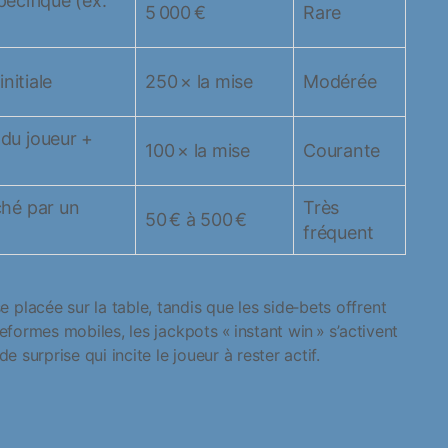
écifique (ex.
5 000 €
Rare
nitiale
250 × la mise
Modérée
du joueur +
100 × la mise
Courante
ché par un
Très
50 € à 500 €
fréquent
placée sur la table, tandis que les side‑bets offrent
eformes mobiles, les jackpots « instant win » s’activent
e surprise qui incite le joueur à rester actif.