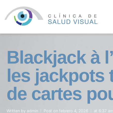
Blackjack à 
les jackpots
de cartes po
Written by
admin
Post on
febrero 4, 2026
at
6:37 a