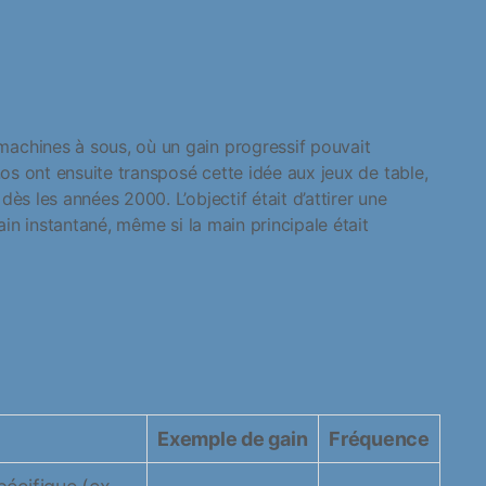
achines à sous, où un gain progressif pouvait
nos ont ensuite transposé cette idée aux jeux de table,
ès les années 2000. L’objectif était d’attirer une
gain instantané, même si la main principale était
Exemple de gain
Fréquence