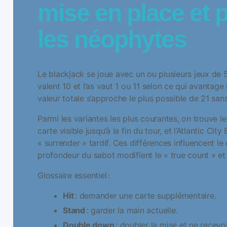
mise en place et 
les néophytes
Le blackjack se joue avec un ou plusieurs jeux de 5
valent 10 et l’as vaut 1 ou 11 selon ce qui avantage 
valeur totale s’approche le plus possible de 21 sans
Parmi les variantes les plus courantes, on trouve l
carte visible jusqu’à la fin du tour, et l’Atlantic Cit
« surrender » tardif. Ces différences influencent le
profondeur du sabot modifient le « true count » et
Glossaire essentiel :
Hit
: demander une carte supplémentaire.
Stand
: garder la main actuelle.
Double down
: doubler la mise et ne recevoi