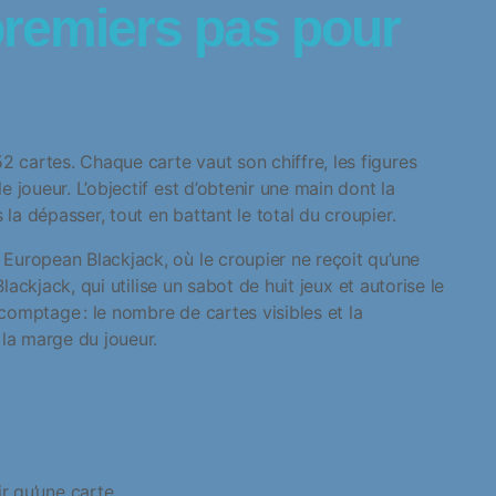
premiers pas pour
2 cartes. Chaque carte vaut son chiffre, les figures
le joueur. L’objectif est d’obtenir une main dont la
 la dépasser, tout en battant le total du croupier.
e European Blackjack, où le croupier ne reçoit qu’une
y Blackjack, qui utilise un sabot de huit jeux et autorise le
 comptage : le nombre de cartes visibles et la
 la marge du joueur.
r qu’une carte.