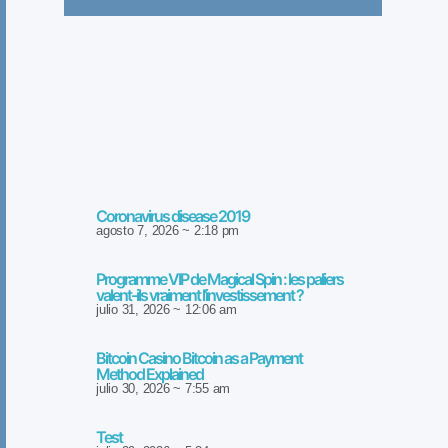
Coronavirus disease 2019
agosto 7, 2026
2:18 pm
Programme VIP de Magical Spin : les paliers
valent-ils vraiment l’investissement ?
julio 31, 2026
12:06 am
Bitcoin Casino Bitcoin as a Payment
Method Explained
julio 30, 2026
7:55 am
Test