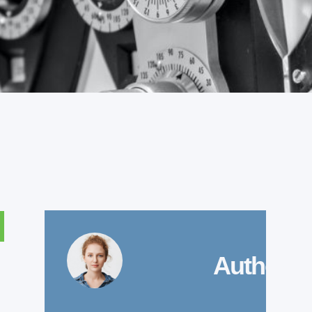
Author