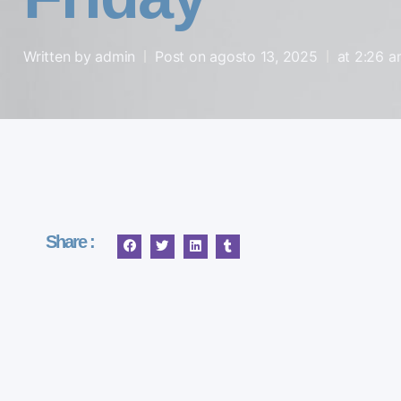
Written by
admin
Post on
agosto 13, 2025
at
2:26 a
Share :