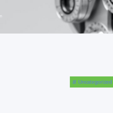
m
Uncategorized