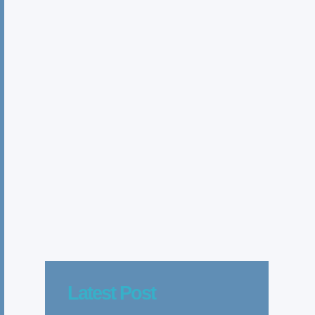
Latest Post