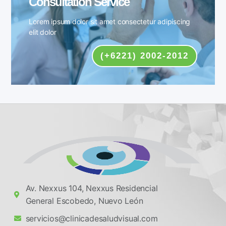
Consultation Service
Lorem ipsum dolor sit amet consectetur adipiscing
elit dolor
(+6221) 2002-2012
Av. Nexxus 104, Nexxus Residencial
General Escobedo, Nuevo León
servicios@clinicadesaludvisual.com