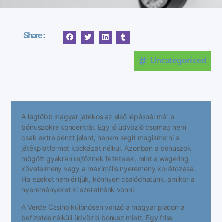
Share :
Uncategorized
A legtöbb magyar játékos az első lépésnél már a
bónuszokra koncentrál. Egy jó üdvözlő csomag nem
csak extra pénzt jelent, hanem segít megismerni a
játékplatformot kockázat nélkül. Azonban a bónuszok
mögött gyakran rejtőznek feltételek, mint a wagering
követelmény vagy a maximális nyeremény korlátozása.
Ha ezeket nem értjük, könnyen csalódhatunk, amikor a
nyereményeket ki szeretnénk vonni.
A Verde Casino különösen vonzó a magyar piacon a
befizetés nélküli üdvözlő bónusz miatt. Egy friss