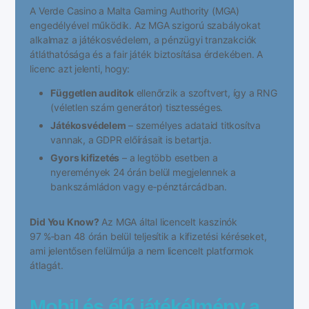
A Verde Casino a Malta Gaming Authority (MGA)
engedélyével működik. Az MGA szigorú szabályokat
alkalmaz a játékosvédelem, a pénzügyi tranzakciók
átláthatósága és a fair játék biztosítása érdekében. A
licenc azt jelenti, hogy:
Független auditok
ellenőrzik a szoftvert, így a RNG
(véletlen szám generátor) tisztességes.
Játékosvédelem
– személyes adataid titkosítva
vannak, a GDPR előírásait is betartja.
Gyors kifizetés
– a legtöbb esetben a
nyeremények 24 órán belül megjelennek a
bankszámládon vagy e‑pénztárcádban.
Did You Know?
Az MGA által licencelt kaszinók
97 %‑ban 48 órán belül teljesítik a kifizetési kéréseket,
ami jelentősen felülmúlja a nem licencelt platformok
átlagát.
Mobil és élő játékélmény a