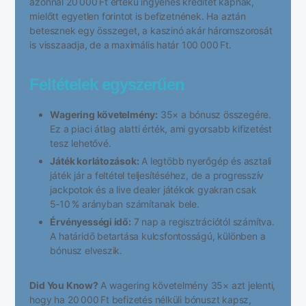
azonnal 20 000 Ft értékű ingyenes kreditet kapnak,
mielőtt egyetlen forintot is befizetnének. Ha aztán
betesznek egy összeget, a kaszinó akár háromszorosát
is visszaadja, de a maximális határ 100 000 Ft.
Feltételek egyszerűen
Wagering követelmény:
35× a bónusz összegére.
Ez a piaci átlag alatti érték, ami gyorsabb kifizetést
tesz lehetővé.
Játék korlátozások:
A legtöbb nyerőgép és asztali
játék jár a feltétel teljesítéséhez, de a progresszív
jackpotok és a live dealer játékok gyakran csak
5‑10 % arányban számítanak bele.
Érvényességi idő:
7 nap a regisztrációtól számítva.
A határidő betartása kulcsfontosságú, különben a
bónusz elveszik.
Did You Know?
A wagering követelmény 35× azt jelenti,
hogy ha 20 000 Ft befizetés nélküli bónuszt kapsz,