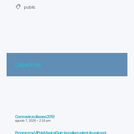
public
Latest Post
Coronavirus disease 2019
agosto 7, 2026
2:18 pm
Programme VIP de Magical Spin : les paliers valent-ils vraiment