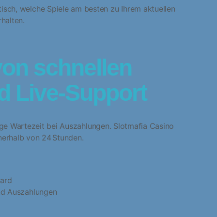
sch, welche Spiele am besten zu Ihrem aktuellen
halten.
 von schnellen
 Live‑Support
ange Wartezeit bei Auszahlungen. Slotmafia Casino
nnerhalb von 24 Stunden.
oard
und Auszahlungen