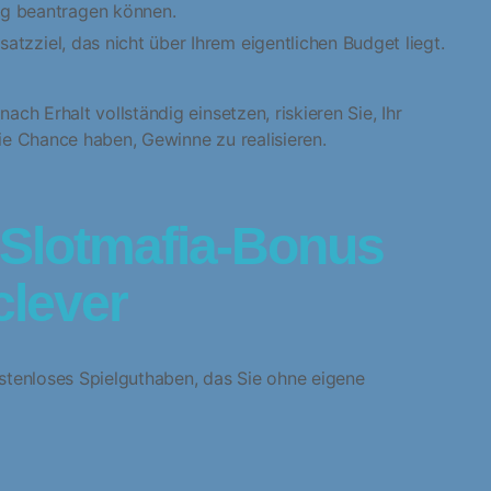
ng beantragen können.
satzziel, das nicht über Ihrem eigentlichen Budget liegt.
ch Erhalt vollständig einsetzen, riskieren Sie, Ihr
ie Chance haben, Gewinne zu realisieren.
 Slotmafia‑Bonus
clever
stenloses Spielguthaben, das Sie ohne eigene