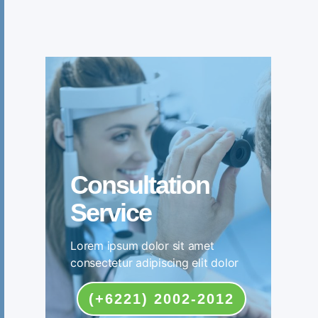
Consultation
Service
Lorem ipsum dolor sit amet
consectetur adipiscing elit dolor
(+6221) 2002-2012