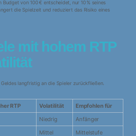
en Budget von 100 € entscheidet, nur 10 % seines
ngert die Spielzeit und reduziert das Risiko eines
iele mit hohem RTP
ilität
Geldes langfristig an die Spieler zurückfließen.
cher RTP
Volatilität
Empfohlen für
Niedrig
Anfänger
Mittel
Mittelstufe