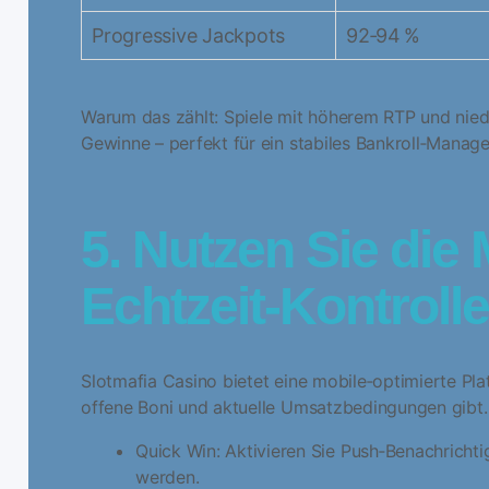
Progressive Jackpots
92‑94 %
Warum das zählt: Spiele mit höherem RTP und niedri
Gewinne – perfekt für ein stabiles Bankroll‑Manag
5. Nutzen Sie die
Echtzeit‑Kontroll
Slotmafia Casino bietet eine mobile‑optimierte Plat
offene Boni und aktuelle Umsatzbedingungen gibt.
Quick Win: Aktivieren Sie Push‑Benachricht
werden.