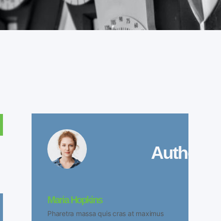
Author
Maria Hopkins
Pharetra massa quis cras at maximus