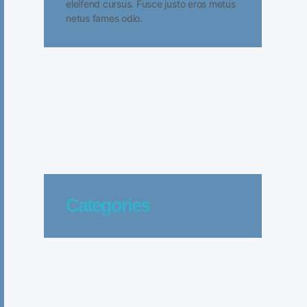
eleifend cursus. Fusce justo eros metus
netus fames odio.
Categories