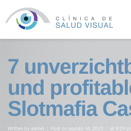
7 unverzichtb
und profitab
Slotmafia Ca
Written by
admin
Post on
agosto 14, 2025
at
6:29 p