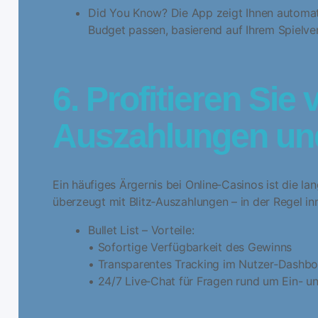
Did You Know? Die App zeigt Ihnen automati
Budget passen, basierend auf Ihrem Spielver
6. Profitieren Sie
Auszahlungen und
Ein häufiges Ärgernis bei Online‑Casinos ist die l
überzeugt mit Blitz‑Auszahlungen – in der Regel i
Bullet List – Vorteile:
• Sofortige Verfügbarkeit des Gewinns
• Transparentes Tracking im Nutzer‑Dashb
• 24/7 Live‑Chat für Fragen rund um Ein- 