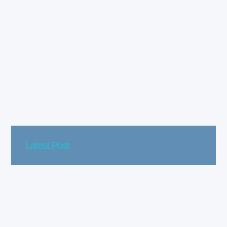
Latest Post