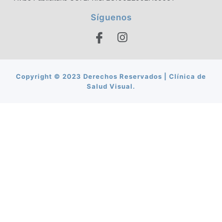
Síguenos
Copyright © 2023 Derechos Reservados | Clínica de
Salud Visual.