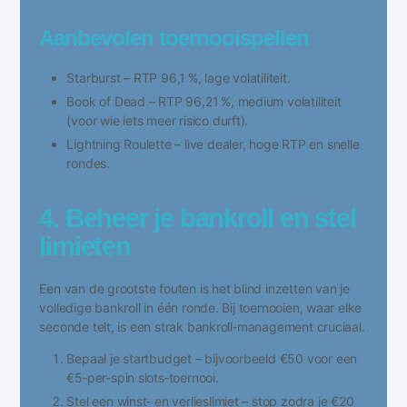
Aanbevolen toernooispellen
Starburst – RTP 96,1 %, lage volatiliteit.
Book of Dead – RTP 96,21 %, medium volatiliteit
(voor wie iets meer risico durft).
Lightning Roulette – live dealer, hoge RTP en snelle
rondes.
4. Beheer je bankroll en stel
limieten
Een van de grootste fouten is het blind inzetten van je
volledige bankroll in één ronde. Bij toernooien, waar elke
seconde telt, is een strak bankroll‑management cruciaal.
Bepaal je startbudget – bijvoorbeeld €50 voor een
€5‑per‑spin slots‑toernooi.
Stel een winst‑ en verlieslimiet – stop zodra je €20