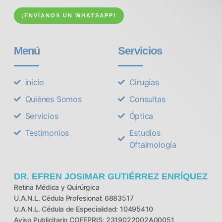
¡ENVÍANOS UN WHATSAPP!
Menú
Servicios
inicio
Cirugías
Quiénes Somos
Consultas
Servicios
Óptica
Testimonios
Estudios
Oftalmología
DR. EFREN JOSIMAR GUTIÉRREZ ENRÍQUEZ
Retina Médica y Quirúrgica
U.A.N.L. Cédula Profesional: 6883517
U.A.N.L. Cédula de Especialidad: 10495410
Aviso Publicitario COFEPRIS: 2319022002A00051