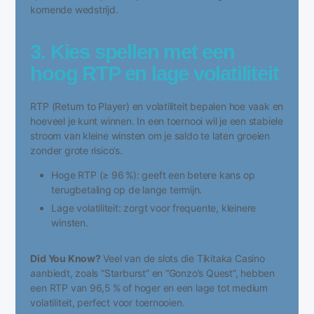
komende wedstrijd.
3. Kies spellen met een
hoog RTP en lage volatiliteit
RTP (Return to Player) en volatiliteit bepalen hoe vaak en
hoeveel je kunt winnen. In een toernooi wil je een stabiele
stroom van kleine winsten om je saldo te laten groeien
zonder grote risico’s.
Hoge RTP (≥ 96 %): geeft een betere kans op
terugbetaling op de lange termijn.
Lage volatiliteit: zorgt voor frequente, kleinere
winsten.
Did You Know?
Veel van de slots die Tikitaka Casino
aanbiedt, zoals “Starburst” en “Gonzo’s Quest”, hebben
een RTP van 96,5 % of hoger en een lage tot medium
volatiliteit, perfect voor toernooien.