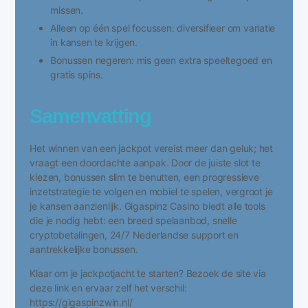
missen.
Alleen op één spel focussen: diversifieer om variatie
in kansen te krijgen.
Bonussen negeren: mis geen extra speeltegoed en
gratis spins.
Samenvatting
Het winnen van een jackpot vereist meer dan geluk; het
vraagt een doordachte aanpak. Door de juiste slot te
kiezen, bonussen slim te benutten, een progressieve
inzetstrategie te volgen en mobiel te spelen, vergroot je
je kansen aanzienlijk. Gigaspinz Casino biedt alle tools
die je nodig hebt: een breed spelaanbod, snelle
cryptobetalingen, 24/7 Nederlandse support en
aantrekkelijke bonussen.
Klaar om je jackpotjacht te starten? Bezoek de site via
deze link en ervaar zelf het verschil:
https://gigaspinzwin.nl/