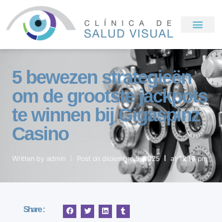
5 bewezen strategieën
om de grootste jackpots
te winnen bij Gigaspinz
Casino
Written by
admin
Post on
diciembre 5, 2025
at
12:14 pm
Share :