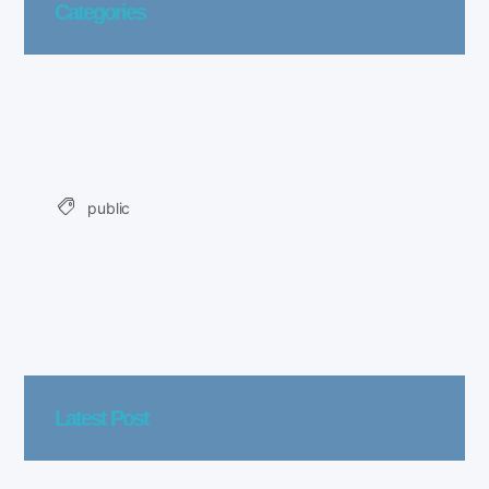
Categories
public
Latest Post