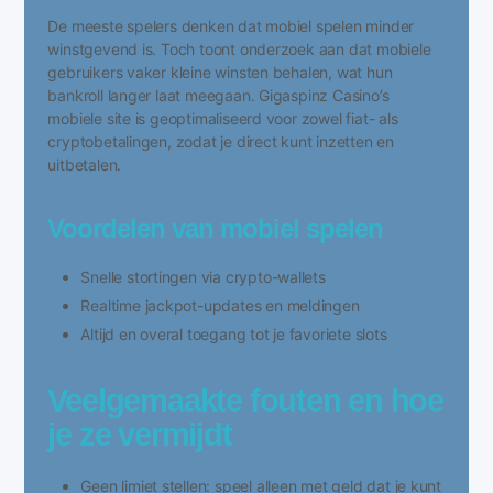
De meeste spelers denken dat mobiel spelen minder
winstgevend is. Toch toont onderzoek aan dat mobiele
gebruikers vaker kleine winsten behalen, wat hun
bankroll langer laat meegaan. Gigaspinz Casino’s
mobiele site is geoptimaliseerd voor zowel fiat- als
cryptobetalingen, zodat je direct kunt inzetten en
uitbetalen.
Voordelen van mobiel spelen
Snelle stortingen via crypto-wallets
Realtime jackpot-updates en meldingen
Altijd en overal toegang tot je favoriete slots
Veelgemaakte fouten en hoe
je ze vermijdt
Geen limiet stellen: speel alleen met geld dat je kunt