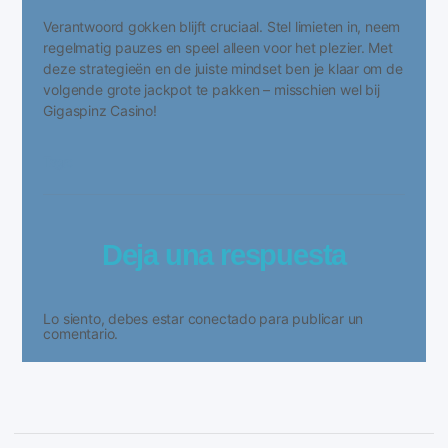
Verantwoord gokken blijft cruciaal. Stel limieten in, neem
regelmatig pauzes en speel alleen voor het plezier. Met
deze strategieën en de juiste mindset ben je klaar om de
volgende grote jackpot te pakken – misschien wel bij
Gigaspinz Casino!
Tags :
Deja una respuesta
Lo siento, debes estar
conectado
para publicar un
comentario.