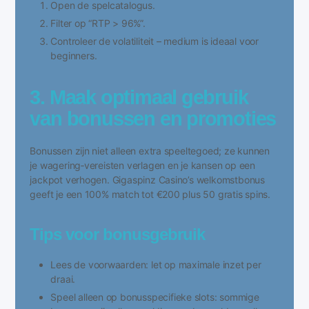
Open de spelcatalogus.
Filter op “RTP > 96%”.
Controleer de volatiliteit – medium is ideaal voor
beginners.
3. Maak optimaal gebruik
van bonussen en promoties
Bonussen zijn niet alleen extra speeltegoed; ze kunnen
je wagering‑vereisten verlagen en je kansen op een
jackpot verhogen. Gigaspinz Casino’s welkomstbonus
geeft je een 100% match tot €200 plus 50 gratis spins.
Tips voor bonusgebruik
Lees de voorwaarden: let op maximale inzet per
draai.
Speel alleen op bonusspecifieke slots: sommige