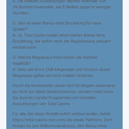
A: Die meisten Auszahlungen werden innerhalb von
24 Stunden bearbeitet, bei E‑Wallets sogar in wenigen
Stunden.
Q: Gibt es einen Bonus ohne Einzahlung für neue
Spieler?
A: Ja, Total Casino bietet einen kleinen Bonus ohne
Einzahlung, der sofort nach der Registrierung aktiviert
werden kann.
Q: Welche Megaways‑Slots haben die höchste
Volatilität?
A: Slots wie
Extra Chilli Megaways
und
Gonzo’s Quest
Megaways
gelten als hoch volatile Optionen.
Durch die Kombination dieser fünf Strategien maximierst
du nicht nur deine Gewinnchancen, sondern nutzt auch
die starken Loyalty‑Programme und schnellen
Auszahlungen von Total Casino.
Für alle, die diese Vorteile sofort erleben wollen, bietet
https://total-casino-bet.com/
die ideale Plattform. Dort
findest du den Willkommensbonus, den Bonus ohne