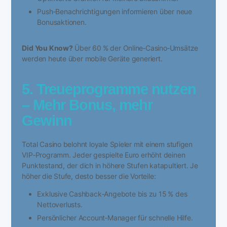
Push‑Benachrichtigungen informieren über neue
Bonusaktionen.
Did You Know?
Über 60 % der Online‑Casino‑Umsätze
werden heute über mobile Geräte generiert.
5. Treueprogramme nutzen
– Mehr Bonus, mehr
Gewinn
Total Casino belohnt loyale Spieler mit einem stufigen
VIP‑Programm. Jeder gespielte Euro erhöht deinen
Punktestand, der dich in höhere Stufen katapultiert. Je
höher die Stufe, desto besser die Vorteile:
Exklusive Cashback‑Angebote bis zu 15 % des
Nettoverlusts.
Persönlicher Account‑Manager für schnelle Hilfe.