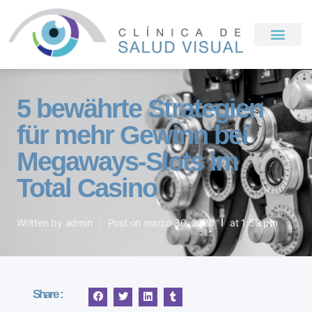
5 bewährte Strategien
für mehr Gewinn bei
Megaways‑Slots im
Total Casino
Written by
admin
Post on
marzo 30, 2026
at
1:50 pm
Share :