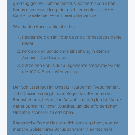
großzügigen Willkommensbonus, sondern auch einen
Bonus ohne Einzahlung, der es dir ermöglicht, echtes
Geld zu gewinnen, ohne zuerst einzuzahlen.
Wie du den Bonus optimal nutzt:
Registriere dich im Total Casino und bestätige deine
E‑Mail.
Fordere den Bonus ohne Einzahlung in deinem
Account‑Dashboard an.
Setze den Bonus auf ausgewählte Megaways‑Slots,
die 100 % Bonus‑Wert zulassen.
Der Schlüssel liegt im Umsatz‑ (Wagering‑)Requirement.
Total Casino verlangt in der Regel das 30‑fache des
Bonusbetrags, bevor eine Auszahlung möglich ist. Wähle
daher Spiele mit hoher Volatilität, um die erforderlichen
Umsätze schneller zu erreichen.
Rhetorische Frage: Hast du dich jemals gefragt, warum
manche Spieler ihren Bonus schneller in echtes Geld