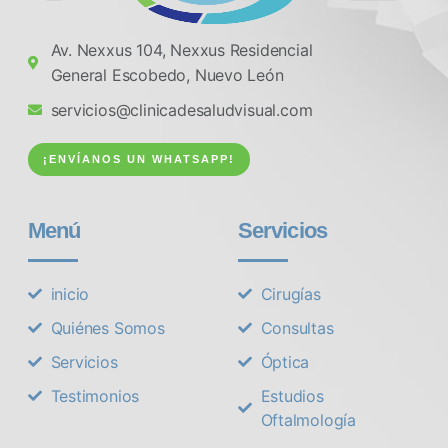
Av. Nexxus 104, Nexxus Residencial
General Escobedo, Nuevo León
servicios@clinicadesaludvisual.com
¡ENVÍANOS UN WHATSAPP!
Menú
Servicios
inicio
Cirugías
Quiénes Somos
Consultas
Servicios
Óptica
Testimonios
Estudios
Oftalmología