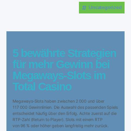
Uncategorized
5 bewährte Strategien
für mehr Gewinn bei
Megaways‑Slots im
Total Casino
Megaways‑Slots haben zwischen 2 000 und über
117 000 Gewinnlinien. Die Auswahl des passenden Spiels
entscheidet häufig über den Erfolg. Achte zuerst auf die
RTP‑Zahl (Return to Player). Slots mit einem RTP
von 96 % oder höher geben langfristig mehr zurück.