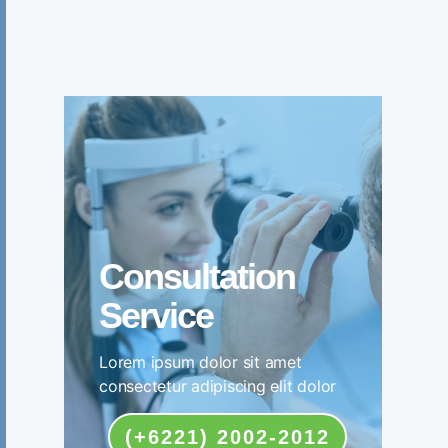
Consultation
Service
Lorem ipsum dolor sit amet
consectetur adipiscing elit dolor
(+6221) 2002-2012