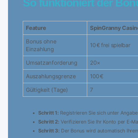
So funktioniert der Bo
Feature
SpinGranny Casin
Bonus ohne
10 € frei spielbar
Einzahlung
Umsatzanforderung
20×
Auszahlungsgrenze
100 €
Gültigkeit (Tage)
7
Schritt 1:
Registrieren Sie sich unter Angabe
Schritt 2:
Verifizieren Sie Ihr Konto per E‑Mai
Schritt 3:
Der Bonus wird automatisch Ihrem