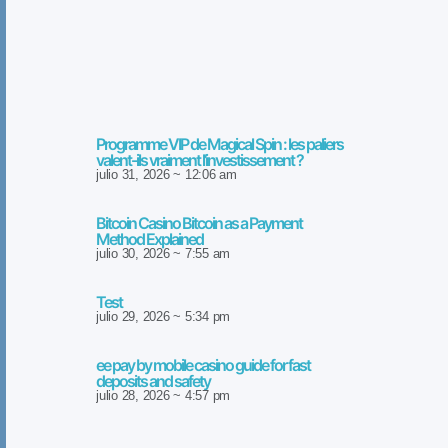
Programme VIP de Magical Spin : les paliers
valent-ils vraiment l’investissement ?
julio 31, 2026
12:06 am
Bitcoin Casino Bitcoin as a Payment
Method Explained
julio 30, 2026
7:55 am
Test
julio 29, 2026
5:34 pm
ee pay by mobile casino guide for fast
deposits and safety
julio 28, 2026
4:57 pm