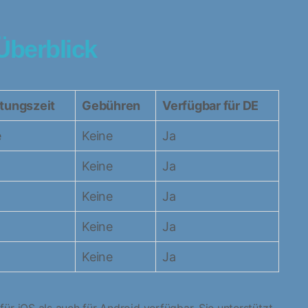
berblick
tungszeit
Gebühren
Verfügbar für DE
e
Keine
Ja
Keine
Ja
Keine
Ja
Keine
Ja
Keine
Ja
r iOS als auch für Android verfügbar. Sie unterstützt