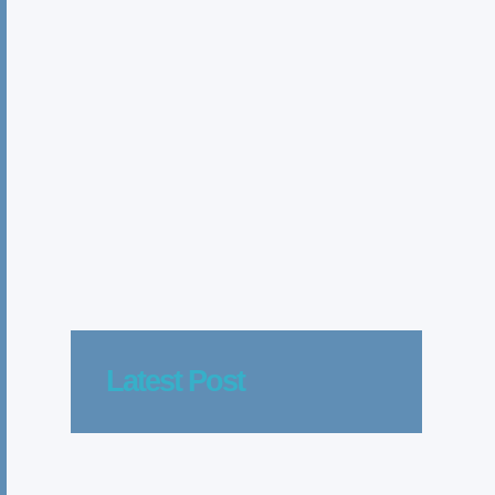
Latest Post