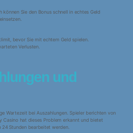
 können Sie den Bonus schnell in echtes Geld
einsetzen.
tlimit, bevor Sie mit echtem Geld spielen.
arteten Verlusten.
ahlungen und
ange Wartezeit bei Auszahlungen. Spieler berichten von
 Casino hat dieses Problem erkannt und bietet
on 24 Stunden bearbeitet werden.