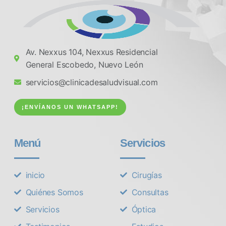
Av. Nexxus 104, Nexxus Residencial
General Escobedo, Nuevo León
servicios@clinicadesaludvisual.com
¡ENVÍANOS UN WHATSAPP!
Menú
Servicios
inicio
Cirugías
Quiénes Somos
Consultas
Servicios
Óptica