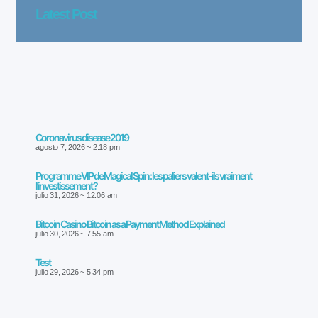
Latest Post
Coronavirus disease 2019
agosto 7, 2026
2:18 pm
Programme VIP de Magical Spin : les paliers valent-ils vraiment
l’investissement ?
julio 31, 2026
12:06 am
Bitcoin Casino Bitcoin as a Payment Method Explained
julio 30, 2026
7:55 am
Test
julio 29, 2026
5:34 pm