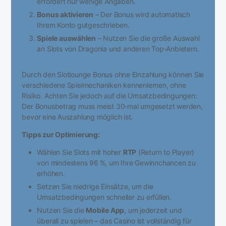
erfordert nur wenige Angaben.
Bonus aktivieren
– Der Bonus wird automatisch
Ihrem Konto gutgeschrieben.
Spiele auswählen
– Nutzen Sie die große Auswahl
an Slots von Dragonia und anderen Top‑Anbietern.
Durch den Slotlounge Bonus ohne Einzahlung können Sie
verschiedene Spielmechaniken kennenlernen, ohne
Risiko. Achten Sie jedoch auf die Umsatzbedingungen:
Der Bonusbetrag muss meist 30‑mal umgesetzt werden,
bevor eine Auszahlung möglich ist.
Tipps zur Optimierung:
Wählen Sie Slots mit hoher
RTP
(Return to Player)
von mindestens 96 %, um Ihre Gewinnchancen zu
erhöhen.
Setzen Sie niedrige Einsätze, um die
Umsatzbedingungen schneller zu erfüllen.
Nutzen Sie die
Mobile App
, um jederzeit und
überall zu spielen – das Casino ist vollständig für