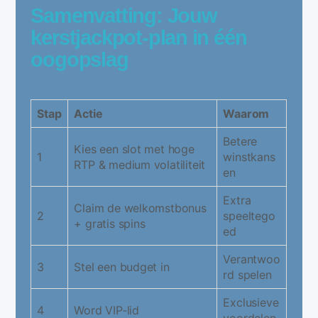
Samenvatting: Jouw
kerstjackpot‑plan in één
oogopslag
Stap
Actie
Waarom
Betere
Kies een slot met hoge
1
winstkans
RTP & medium volatiliteit
en
Extra
Claim de welkomstbonus
2
speeltego
+ gratis spins
ed
Verantwoo
3
Stel een budget in
rd spelen
Exclusieve
4
Word VIP‑lid
voordelen