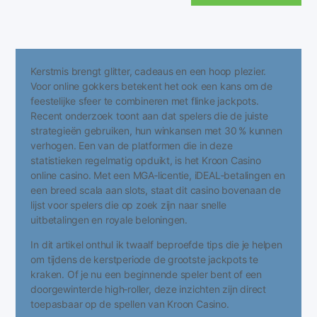
Kerstmis brengt glitter, cadeaus en een hoop plezier.
Voor online gokkers betekent het ook een kans om de
feestelijke sfeer te combineren met flinke jackpots.
Recent onderzoek toont aan dat spelers die de juiste
strategieën gebruiken, hun winkansen met 30 % kunnen
verhogen. Een van de platformen die in deze
statistieken regelmatig opduikt, is het
Kroon Casino
online casino
. Met een MGA‑licentie, iDEAL‑betalingen en
een breed scala aan slots, staat dit casino bovenaan de
lijst voor spelers die op zoek zijn naar snelle
uitbetalingen en royale beloningen.
In dit artikel onthul ik twaalf beproefde tips die je helpen
om tijdens de kerstperiode de grootste jackpots te
kraken. Of je nu een beginnende speler bent of een
doorgewinterde high‑roller, deze inzichten zijn direct
toepasbaar op de spellen van Kroon Casino.