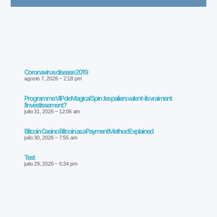
Coronavirus disease 2019
agosto 7, 2026
2:18 pm
Programme VIP de Magical Spin : les paliers valent-ils vraiment
l’investissement ?
julio 31, 2026
12:06 am
Bitcoin Casino Bitcoin as a Payment Method Explained
julio 30, 2026
7:55 am
Test
julio 29, 2026
5:34 pm