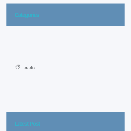
Categories
public
Latest Post