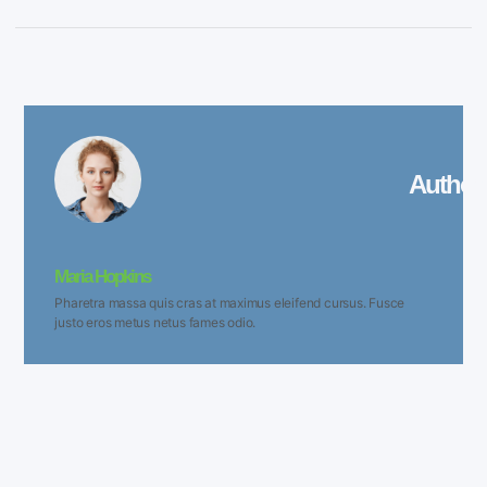
Author
Maria Hopkins
Pharetra massa quis cras at maximus eleifend cursus. Fusce
justo eros metus netus fames odio.