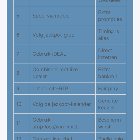
Extra
5
Speel via mobiel
promoties
Timing is
6
Volg jackpot‑groei
alles
Direct
7
Gebruik iDEAL
inzetten
Combineer met live
Extra
8
dealer
bankroll
9
Let op site‑RTP
Fair play
Gerichte
10
Volg de jackpot‑kalender
keuzes
Gebruik
Bescherm
11
stop‑loss/win‑limiet
winst
12
Contact live‑chat
Snelle hulp