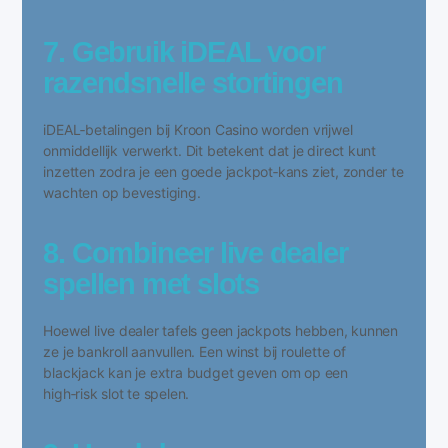
7. Gebruik iDEAL voor
razendsnelle stortingen
iDEAL‑betalingen bij Kroon Casino worden vrijwel
onmiddellijk verwerkt. Dit betekent dat je direct kunt
inzetten zodra je een goede jackpot‑kans ziet, zonder te
wachten op bevestiging.
8. Combineer live dealer
spellen met slots
Hoewel live dealer tafels geen jackpots hebben, kunnen
ze je bankroll aanvullen. Een winst bij roulette of
blackjack kan je extra budget geven om op een
high‑risk slot te spelen.