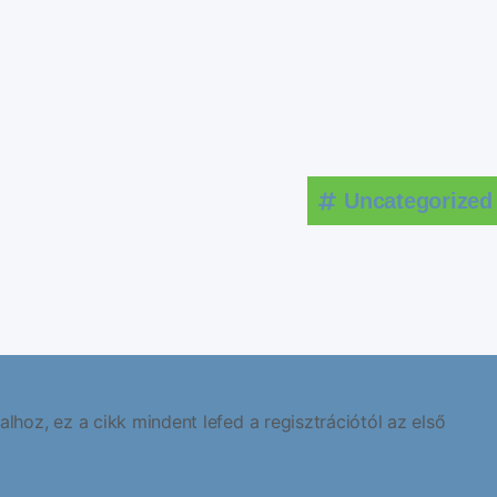
Uncategorized
alhoz, ez a cikk mindent lefed a regisztrációtól az első