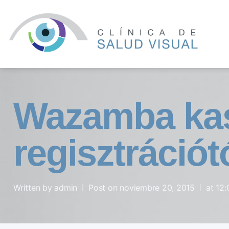
Wazamba kas
regisztrációtó
Written by
admin
Post on
noviembre 20, 2015
at
12: