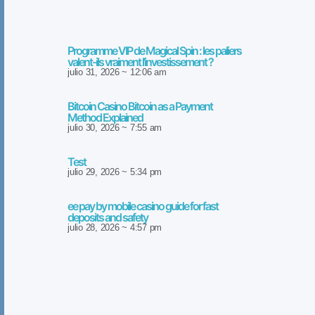
Programme VIP de Magical Spin : les paliers
valent-ils vraiment l’investissement ?
julio 31, 2026
12:06 am
Bitcoin Casino Bitcoin as a Payment
Method Explained
julio 30, 2026
7:55 am
Test
julio 29, 2026
5:34 pm
ee pay by mobile casino guide for fast
deposits and safety
julio 28, 2026
4:57 pm