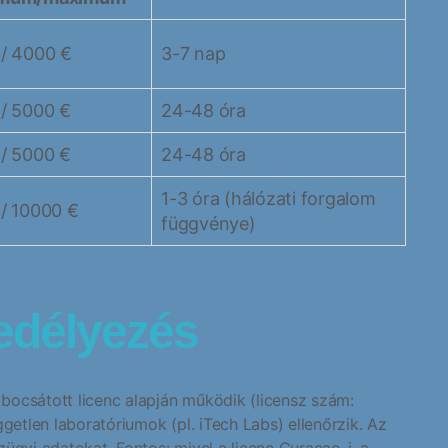
 / 4000 €
3-7 nap
 / 5000 €
24-48 óra
 / 5000 €
24-48 óra
1-3 óra (hálózati forgalom
 / 10000 €
függvénye)
edélyezés
bocsátott licenc alapján működik (licensz szám:
ggetlen laboratóriumok (pl. iTech Labs) ellenőrzik. Az
zügyi adatokat. Fontos: mivel a licenc Curaçao-i, a