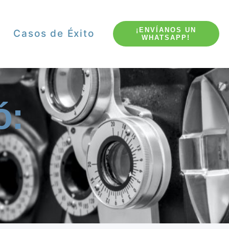
¡ENVÍANOS UN
Casos de Éxito
WHATSAPP!
ó: