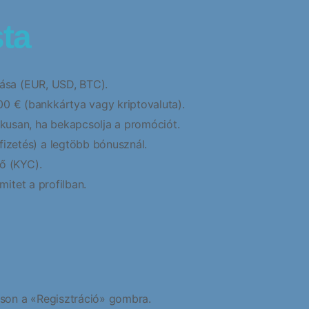
sta
ztása (EUR, USD, BTC).
0 € (bankkártya vagy kriptovaluta).
ikusan, ha bekapcsolja a promóciót.
izetés) a legtöbb bónusznál.
ző (KYC).
imitet a profilban.
tson a «Regisztráció» gombra.