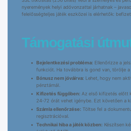
nyeremények helyi adóvonzattal járhatnak – javaso
felelősségteljes játék eszközei is elérhetők: befizeté
Támogatási útmu
Bejelentkezési probléma:
Ellenőrizze a jels
funkciót. Ha továbbra is gond van, törölje a
Bónusz nem jóváírva:
Lehet, hogy nem aktiv
pénztárnál.
Kifizetés függőben:
Az első kifizetés előtt
24-72 órát vehet igénybe. Ezt követően a ki
Számla ellenőrzése:
Töltse fel a dokumentu
regisztrációval.
Technikai hiba a játék közben:
Készítsen ké