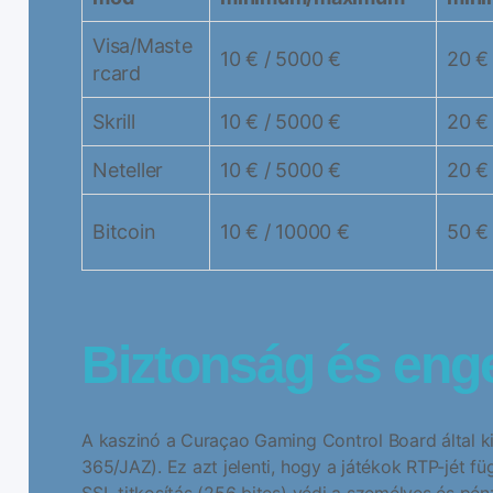
Visa/Maste
10 € / 5000 €
20 €
rcard
Skrill
10 € / 5000 €
20 €
Neteller
10 € / 5000 €
20 €
Bitcoin
10 € / 10000 €
50 €
Biztonság és eng
A kaszinó a Curaçao Gaming Control Board által ki
365/JAZ). Ez azt jelenti, hogy a játékok RTP-jét fü
SSL titkosítás (256 bites) védi a személyes és pén