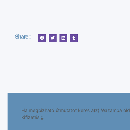
Share :
Ha megbízható útmutatót keres a(z)
Wazamba
old
kifizetésig.