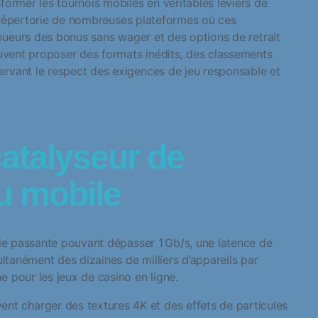
former les tournois mobiles en véritables leviers de
épertorie de nombreuses plateformes où ces
joueurs des bonus sans wager et des options de retrait
euvent proposer des formats inédits, des classements
rvant le respect des exigences de jeu responsable et
atalyseur de
eu mobile
nde passante pouvant dépasser 1 Gb/s, une latence de
ultanément des dizaines de milliers d’appareils par
 pour les jeux de casino en ligne.
vent charger des textures 4K et des effets de particules