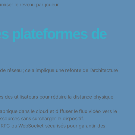
imiser le revenu par joueur.
es plateformes de
e réseau ; cela implique une refonte de l’architecture
 des utilisateurs pour réduire la distance physique
hique dans le cloud et diffuser le flux vidéo vers le
ources sans surcharger le dispositif.
 gRPC ou WebSocket sécurisés pour garantir des