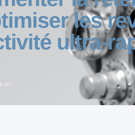
ptimiser les r
ivité ultra‑ra
36 am