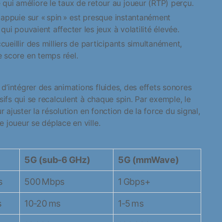
ui améliore le taux de retour au joueur (RTP) perçu.
 appuie sur « spin » est presque instantanément
qui pouvaient affecter les jeux à volatilité élevée.
ueillir des milliers de participants simultanément,
e score en temps réel.
’intégrer des animations fluides, des effets sonores
sifs qui se recalculent à chaque spin. Par exemple, le
r ajuster la résolution en fonction de la force du signal,
 joueur se déplace en ville.
)
5G (sub‑6 GHz)
5G (mmWave)
s
500 Mbps
1 Gbps+
s
10‑20 ms
1‑5 ms