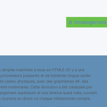
Uncategorized
s simples machines à sous en HTML5 d’il y a une
 processeurs puissants et de batteries longue durée
 de casino physiques, avec des graphismes 4K, des
ent instantanés. Cette évolution a été catalysée par
largement supérieure et une latence quasi nulle, ouvrant
s tournois en direct où chaque milliseconde compte.