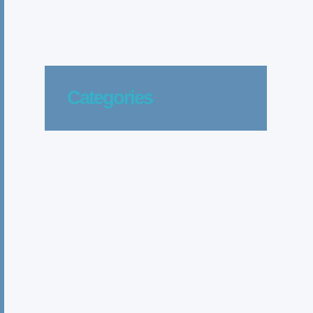
Categories