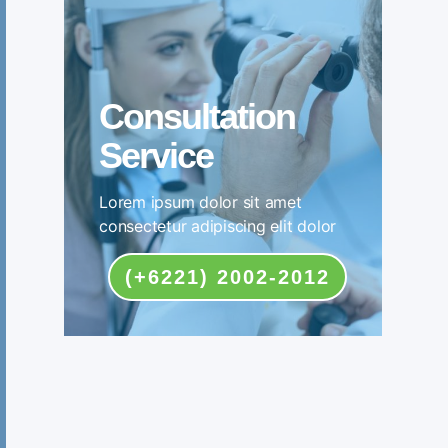
Consultation
Service
Lorem ipsum dolor sit amet
consectetur adipiscing elit dolor
(+6221) 2002-2012