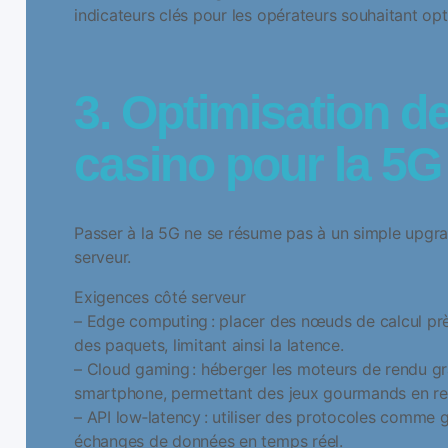
indicateurs clés pour les opérateurs souhaitant opt
3. Optimisation d
casino pour la 5G
Passer à la 5G ne se résume pas à un simple upgrad
serveur.
Exigences côté serveur
– Edge computing : placer des nœuds de calcul près
des paquets, limitant ainsi la latence.
– Cloud gaming : héberger les moteurs de rendu grap
smartphone, permettant des jeux gourmands en ress
– API low‑latency : utiliser des protocoles comme
échanges de données en temps réel.