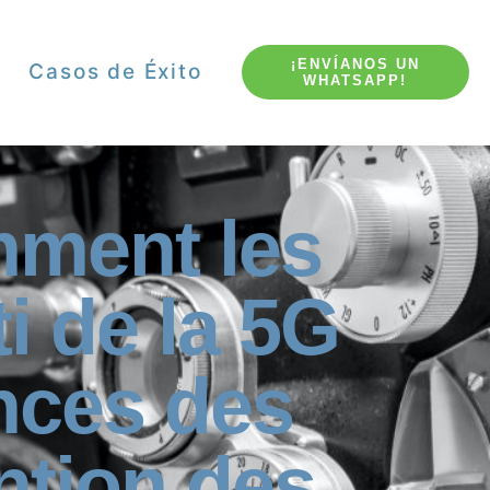
¡ENVÍANOS UN
Casos de Éxito
WHATSAPP!
mment les
i de la 5G
nces des
ntion des