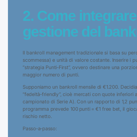
2. Come integrare 
gestione del bank
Il bankroll management tradizionale si basa su perc
scommessa) e unità di valore costante. Inserire i p
“strategia Punti‑First”, ovvero destinare una porz
maggior numero di punti.
Supponiamo un bankroll mensile di €1.200. Decidi
“fedeltà‑friendly”, cioè mercati con quote inferiori
campionato di Serie A). Con un rapporto di 1,2 pun
programma prevede 100 punti = €1 free bet, il gioca
rischio netto.
Passo‑a‑passo: