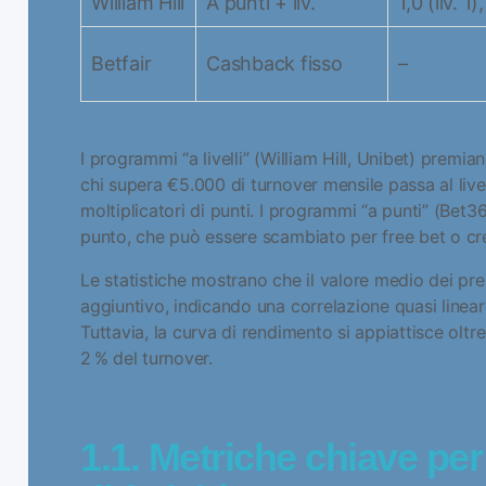
William Hill
A punti + liv.
1,0 (liv. 1),
Betfair
Cashback fisso
–
I programmi “a livelli” (William Hill, Unibet) premia
chi supera €5.000 di turnover mensile passa al live
moltiplicatori di punti. I programmi “a punti” (Be
punto, che può essere scambiato per free bet o cre
Le statistiche mostrano che il valore medio dei pr
aggiuntivo, indicando una correlazione quasi linea
Tuttavia, la curva di rendimento si appiattisce olt
2 % del turnover.
1.1. Metriche chiave pe