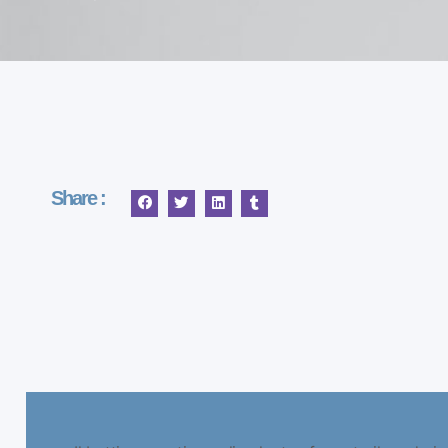
Share :