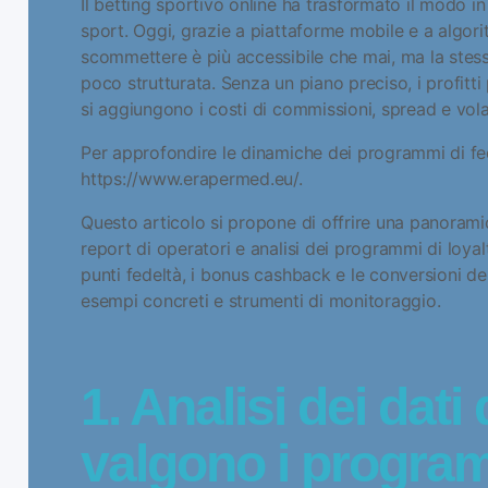
Il betting sportivo online ha trasformato il modo in 
sport. Oggi, grazie a piattaforme mobile e a algoritm
scommettere è più accessibile che mai, ma la stess
poco strutturata. Senza un piano preciso, i profi
si aggiungono i costi di commissioni, spread e volati
Per approfondire le dinamiche dei programmi di fede
https://www.erapermed.eu/
.
Questo articolo si propone di offrire una panorami
report di operatori e analisi dei programmi di loyal
punti fedeltà, i bonus cashback e le conversioni de
esempi concreti e strumenti di monitoraggio.
1. Analisi dei dat
valgono i programm