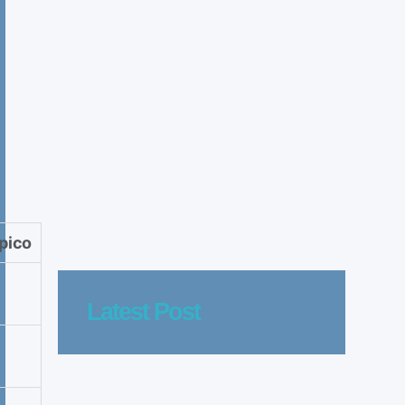
pico
Latest Post