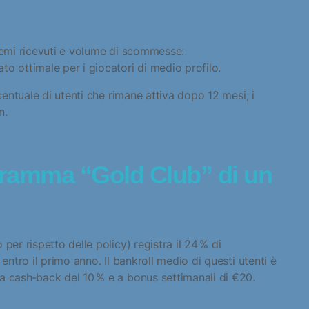
premi ricevuti e volume di scommesse:
o ottimale per i giocatori di medio profilo.
rcentuale di utenti che rimane attiva dopo 12 mesi; i
n.
ogramma “Gold Club” di un
per rispetto delle policy) registra il 24 % di
entro il primo anno. Il bankroll medio di questi utenti è
a cash‑back del 10 % e a bonus settimanali di €20.