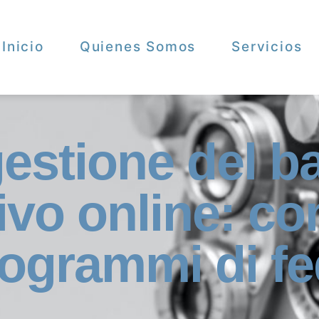
Inicio
Quienes Somos
Servicios
gestione del ba
ivo online: co
rogrammi di fe