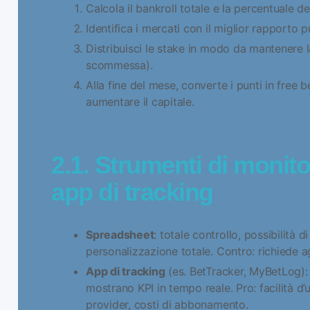
Calcola il bankroll totale e la percentuale de
Identifica i mercati con il miglior rapporto 
Distribuisci le stake in modo da mantenere l
scommessa).
Alla fine del mese, converte i punti in free
aumentare il capitale.
2.1. Strumenti di monit
app di tracking
Spreadsheet
: totale controllo, possibilità 
personalizzazione totale. Contro: richiede 
App di tracking
(es. BetTracker, MyBetLog)
mostrano KPI in tempo reale. Pro: facilità d
provider, costi di abbonamento.