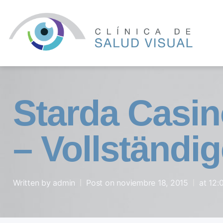
Starda Casi
– Vollständig
Written by
admin
Post on
noviembre 18, 2015
at
12: