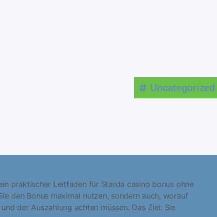
Uncategorized
ein praktischer Leitfaden für
Starda casino bonus ohne
ie Sie den Bonus maximal nutzen, sondern auch, worauf
 und der Auszahlung achten müssen. Das Ziel: Sie