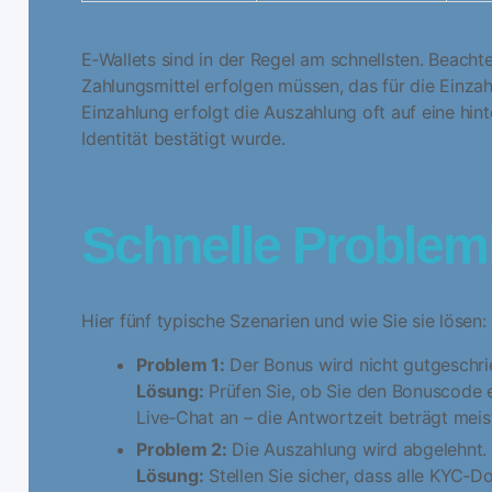
E‑Wallets sind in der Regel am schnellsten. Beacht
Zahlungsmittel erfolgen müssen, das für die Einz
Einzahlung erfolgt die Auszahlung oft auf eine hin
Identität bestätigt wurde.
Schnelle Proble
Hier fünf typische Szenarien und wie Sie sie lösen:
Problem 1:
Der Bonus wird nicht gutgeschri
Lösung:
Prüfen Sie, ob Sie den Bonuscode e
Live‑Chat an – die Antwortzeit beträgt meis
Problem 2:
Die Auszahlung wird abgelehnt.
Lösung:
Stellen Sie sicher, dass alle KYC‑