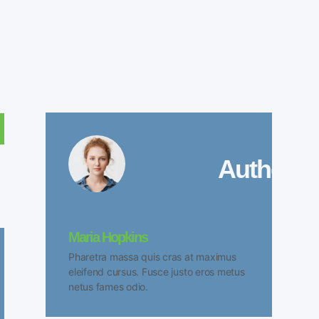
Author
Maria Hopkins
Pharetra massa quis cras at maximus
eleifend cursus. Fusce justo eros metus
netus fames odio.