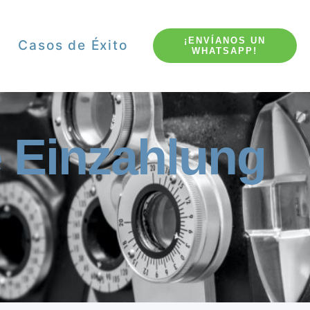
¡ENVÍANOS UN
Casos de Éxito
WHATSAPP!
 Einzahlung