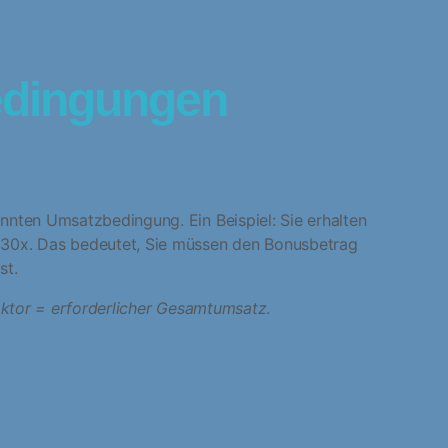
edingungen
nnten Umsatzbedingung. Ein Beispiel: Sie erhalten
 30x. Das bedeutet, Sie müssen den Bonusbetrag
st.
ktor = erforderlicher Gesamtumsatz
.