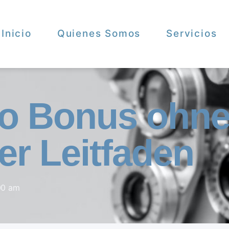
Inicio
Quienes Somos
Servicios
no Bonus ohne
er Leitfaden
00 am