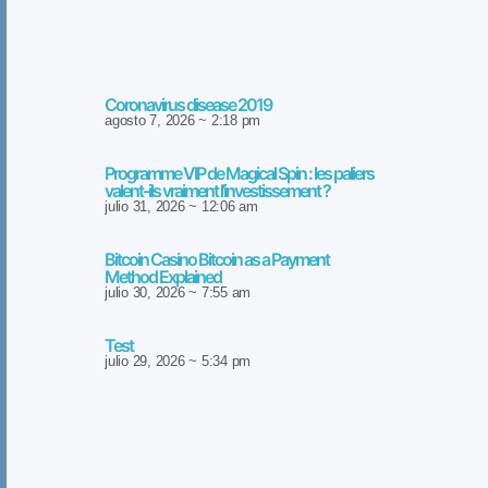
Coronavirus disease 2019
agosto 7, 2026
2:18 pm
Programme VIP de Magical Spin : les paliers
valent-ils vraiment l’investissement ?
julio 31, 2026
12:06 am
Bitcoin Casino Bitcoin as a Payment
Method Explained
julio 30, 2026
7:55 am
Test
julio 29, 2026
5:34 pm