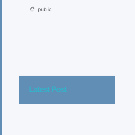
public
Latest Post