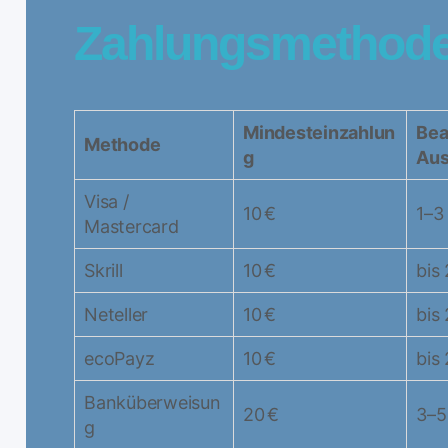
Zahlungsmethod
Mindesteinzahlun
Bea
Methode
g
Aus
Visa /
10 €
1–3
Mastercard
Skrill
10 €
bis
Neteller
10 €
bis
ecoPayz
10 €
bis
Banküberweisun
20 €
3–5
g