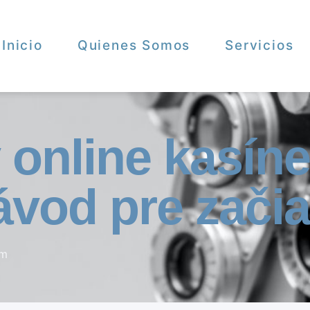
Inicio
Quienes Somos
Servicios
 online kasíne
vod pre zači
am