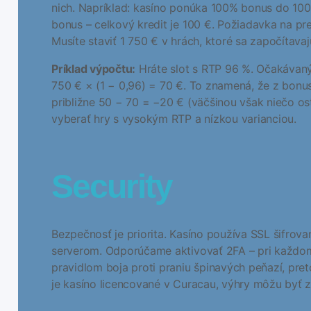
nich. Napríklad: kasíno ponúka 100% bonus do 100
bonus – celkový kredit je 100 €. Požiadavka na pr
Musíte staviť 1 750 € v hrách, ktoré sa započítavaj
Príklad výpočtu:
Hráte slot s RTP 96 %. Očakávaný 
750 € × (1 − 0,96) = 70 €. To znamená, že z bon
približne 50 − 70 = −20 € (väčšinou však niečo ost
vyberať hry s vysokým RTP a nízkou varianciou.
Security
Bezpečnosť je priorita. Kasíno používa SSL šifrov
serverom. Odporúčame aktivovať 2FA – pri každom 
pravidlom boja proti praniu špinavých peňazí, preto
je kasíno licencované v Curacau, výhry môžu byť z