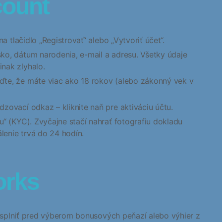
count
 na tlačidlo „Registrovať“ alebo „Vytvoriť účet“.
sko, dátum narodenia, e-mail a adresu. Všetky údaje
inak zlyhalo.
rďte, že máte viac ako 18 rokov (alebo zákonný vek v
dzovací odkaz – kliknite naň pre aktiváciu účtu.
tu“ (KYC). Zvyčajne stačí nahrať fotografiu dokladu
lenie trvá do 24 hodín.
orks
 splniť pred výberom bonusových peňazí alebo výhier z