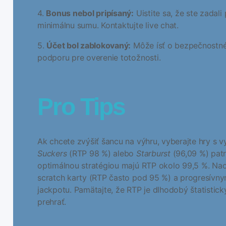
4.
Bonus nebol pripísaný:
Uistite sa, že ste zadal
minimálnu sumu. Kontaktujte live chat.
5.
Účet bol zablokovaný:
Môže ísť o bezpečnostné 
podporu pre overenie totožnosti.
Pro Tips
Ak chcete zvýšiť šancu na výhru, vyberajte hry s
Suckers
(RTP 98 %) alebo
Starburst
(96,09 %) patr
optimálnou stratégiou majú RTP okolo 99,5 %. Na
scratch karty (RTP často pod 95 %) a progresívny
jackpotu. Pamätajte, že RTP je dlhodobý štatistic
prehrať.