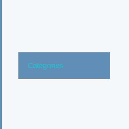
Categories