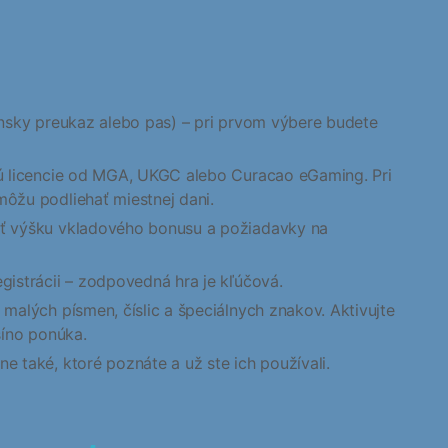
iansky preukaz alebo pas) – pri prvom výbere budete
sú licencie od MGA, UKGC alebo Curacao eGaming. Pri
môžu podliehať miestnej dani.
šť výšku vkladového bonusu a požiadavky na
gistrácii – zodpovedná hra je kľúčová.
 malých písmen, číslic a špeciálnych znakov. Aktivujte
síno ponúka.
e také, ktoré poznáte a už ste ich používali.