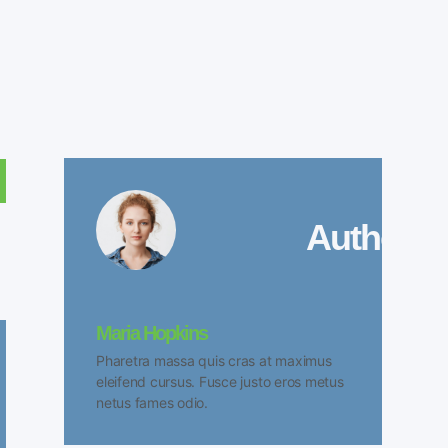
Author
Maria Hopkins
Pharetra massa quis cras at maximus
eleifend cursus. Fusce justo eros metus
netus fames odio.