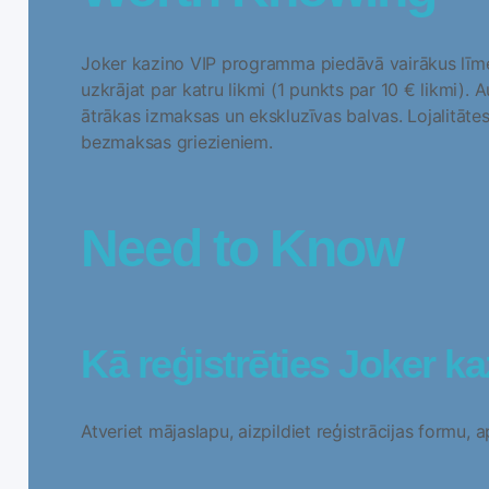
Joker kazino VIP programma piedāvā vairākus līmeņ
uzkrājat par katru likmi (1 punkts par 10 € likmi).
ātrākas izmaksas un ekskluzīvas balvas. Lojalitāt
bezmaksas griezieniem.
Need to Know
Kā reģistrēties Joker k
Atveriet mājaslapu, aizpildiet reģistrācijas formu, a