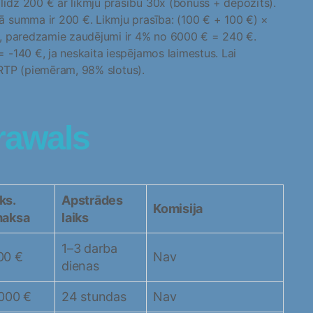
īdz 200 € ar likmju prasību 30x (bonuss + depozīts).
ā summa ir 200 €. Likmju prasība: (100 € + 100 €) ×
%, paredzamie zaudējumi ir 4% no 6000 € = 240 €.
 -140 €, ja neskaita iespējamos laimestus. Lai
u RTP (piemēram, 98% slotus).
rawals
ks.
Apstrādes
Komisija
maksa
laiks
1–3 darba
00 €
Nav
dienas
 000 €
24 stundas
Nav