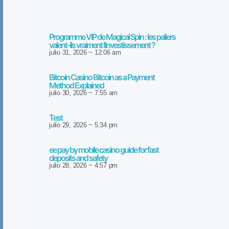
Programme VIP de Magical Spin : les paliers
valent-ils vraiment l’investissement ?
julio 31, 2026
12:06 am
Bitcoin Casino Bitcoin as a Payment
Method Explained
julio 30, 2026
7:55 am
Test
julio 29, 2026
5:34 pm
ee pay by mobile casino guide for fast
deposits and safety
julio 28, 2026
4:57 pm