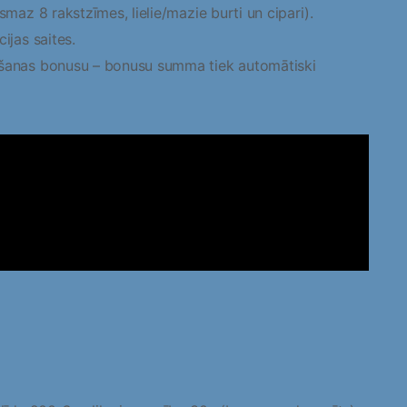
ismaz 8 rakstzīmes, lielie/mazie burti un cipari).
cijas saites.
idīšanas bonusu – bonusu summa tiek automātiski