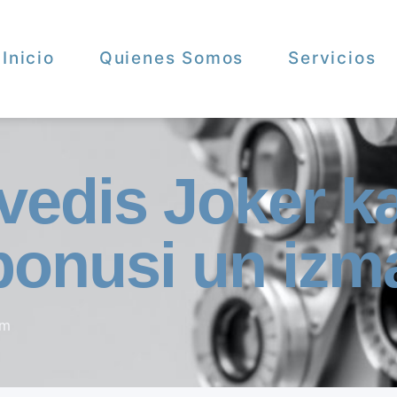
Inicio
Quienes Somos
Servicios
ļvedis Joker k
, bonusi un iz
am