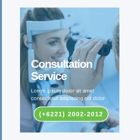
Consultation
Service
Lorem ipsum dolor sit amet
consectetur adipiscing elit dolor
(+6221) 2002-2012