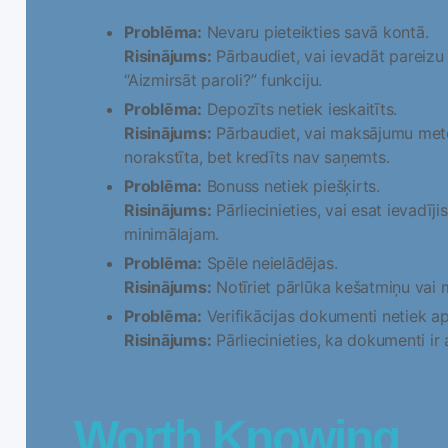
Problēma:
Nevaru pieteikties savā kontā.
Risinājums:
Pārbaudiet, vai ievadāt pareizu l
“Aizmirsāt paroli?” funkciju.
Problēma:
Depozīts netiek ieskaitīts.
Risinājums:
Pārbaudiet, vai maksājumu metod
norakstīta, bet kredīts nav saņemts.
Problēma:
Bonuss netiek piešķirts.
Risinājums:
Pārliecinieties, vai esat ievadī
minimālajam.
Problēma:
Spēle neielādējas.
Risinājums:
Notīriet pārlūka kešatmiņu vai m
Problēma:
Verifikācijas dokumenti netiek aps
Risinājums:
Pārliecinieties, ka dokumenti ir
Worth Knowing