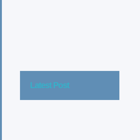
Latest Post