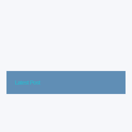
Latest Post