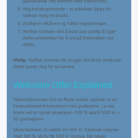
gateadresse (må stemme med bankkortet).
Velg betalingsmetode – vi anbefaler Vipps for
raskest mulig innskudd.
Godkjenn vilkårene og fullfør registreringen.
Verifiser kontoen ved å laste opp gyldig ID (gjør
dette umiddelbart for å unngå forsinkelser ved
uttak).
Viktig:
Verifiser kontoen før du gjør ditt første innskudd.
Dette sparer deg for tid senere.
Welcome Offer Explained
Velkomstbonusen hos de fleste norske casinoer er en
innskuddsmatch kombinert med gratisspinn. La oss
bryte ned et typisk eksempel: «100 % opptil 1000 kr +
50 gratisspinn».
Matematikken: Du setter inn 500 kr. Kasinoet matcher
med 100 %, så du får 500 kr i bonus. Din totale