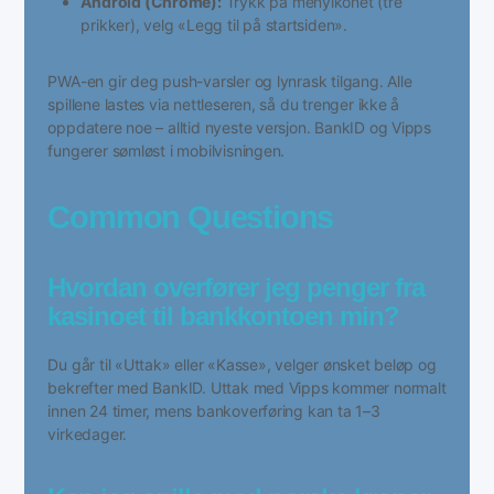
Android (Chrome):
Trykk på menyikonet (tre
prikker), velg «Legg til på startsiden».
PWA-en gir deg push-varsler og lynrask tilgang. Alle
spillene lastes via nettleseren, så du trenger ikke å
oppdatere noe – alltid nyeste versjon. BankID og Vipps
fungerer sømløst i mobilvisningen.
Common Questions
Hvordan overfører jeg penger fra
kasinoet til bankkontoen min?
Du går til «Uttak» eller «Kasse», velger ønsket beløp og
bekrefter med BankID. Uttak med Vipps kommer normalt
innen 24 timer, mens bankoverføring kan ta 1–3
virkedager.