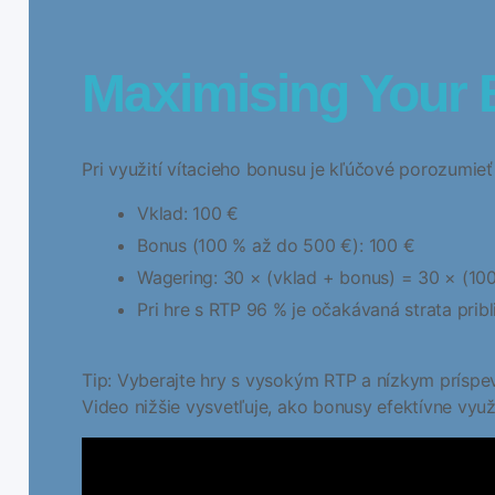
Maximising Your
Pri využití vítacieho bonusu je kľúčové porozum
Vklad: 100 €
Bonus (100 % až do 500 €): 100 €
Wagering: 30 × (vklad + bonus) = 30 × (10
Pri hre s RTP 96 % je očakávaná strata prib
Tip: Vyberajte hry s vysokým RTP a nízkym príspe
Video nižšie vysvetľuje, ako bonusy efektívne využ