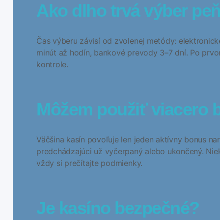
Ako dlho trvá výber pe
Čas výberu závisí od zvolenej metódy: elektroni
minút až hodín, bankové prevody 3–7 dní. Po prv
kontrole.
Môžem použiť viacero 
Väčšina kasín povoľuje len jeden aktívny bonus nar
predchádzajúci už vyčerpaný alebo ukončený. Nie
vždy si prečítajte podmienky.
Je kasíno bezpečné?