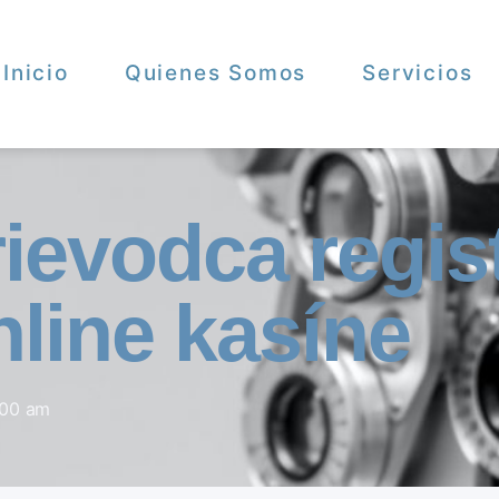
Inicio
Quienes Somos
Servicios
rievodca regis
line kasíne
:00 am