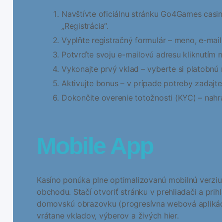
Navštívte oficiálnu stránku
Go4Games casi
„Registrácia“.
Vyplňte registračný formulár – meno, e-mail
Potvrďte svoju e-mailovú adresu kliknutím 
Vykonajte prvý vklad – vyberte si platobnú
Aktivujte bonus – v prípade potreby zadajt
Dokončite overenie totožnosti (KYC) – nahr
Mobile App
Kasíno ponúka plne optimalizovanú mobilnú verziu 
obchodu. Stačí otvoriť stránku v prehliadači a prihl
domovskú obrazovku (progresívna webová aplikáci
vrátane vkladov, výberov a živých hier.