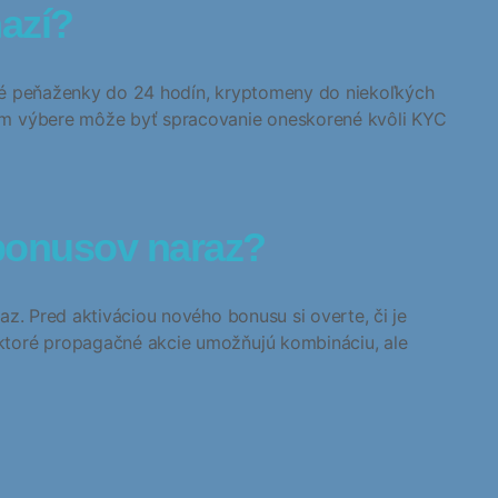
ňazí?
cké peňaženky do 24 hodín, kryptomeny do niekoľkých
om výbere môže byť spracovanie oneskorené kvôli KYC
bonusov naraz?
az. Pred aktiváciou nového bonusu si overte, či je
ktoré propagačné akcie umožňujú kombináciu, ale