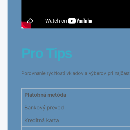
Pro Tips
Porovnanie rýchlosti vkladov a výberov pri najčas
Platobná metóda
Bankový prevod
Kreditná karta