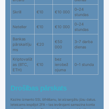
0–24
Skrill
€10
€10 000
stundas
0–24
Neteller
€10
€10 000
stundas
Bankas
€50
3–7 darba
pārskaitīju
€20
000
dienas
ms
Kriptovalūt
bez
as (BTC,
€10
ierobež
0–1 stunda
ETH)
ojuma
Drošības pārskats
Kazino izmanto SSL šifrēšanu, lai aizsargātu jūsu datus.
Ieteicams iespējot 2FA – tas ievērojami samazina konta