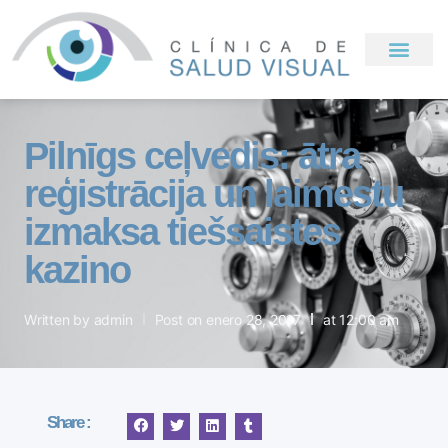
Pilnīgs ceļvedis: ātra
reģistrācija un laimestu
izmaksa tiešsaistes
kazino
Written by
admin
Post on
enero 28, 2017
at
12:00 am
Share :