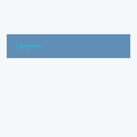
Categories