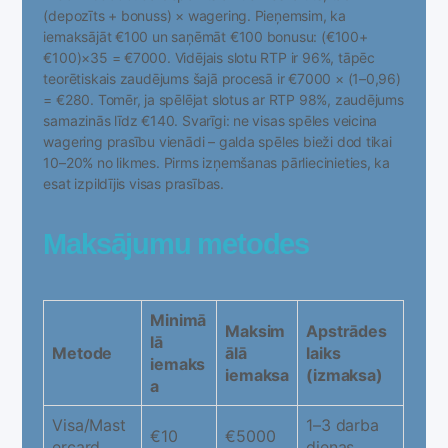
(depozīts + bonuss) × wagering. Pieņemsim, ka
iemaksājāt €100 un saņēmāt €100 bonusu: (€100+
€100)×35 = €7000. Vidējais slotu RTP ir 96%, tāpēc
teorētiskais zaudējums šajā procesā ir €7000 × (1–0,96)
= €280. Tomēr, ja spēlējat slotus ar RTP 98%, zaudējums
samazinās līdz €140. Svarīgi: ne visas spēles veicina
wagering prasību vienādi – galda spēles bieži dod tikai
10–20% no likmes. Pirms izņemšanas pārliecinieties, ka
esat izpildījis visas prasības.
Maksājumu metodes
Minimā
Maksim
Apstrādes
lā
Metode
ālā
laiks
iemaks
iemaksa
(izmaksa)
a
Visa/Mast
1–3 darba
€10
€5000
ercard
dienas