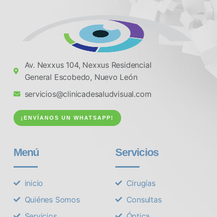
Av. Nexxus 104, Nexxus Residencial
General Escobedo, Nuevo León
servicios@clinicadesaludvisual.com
¡ENVÍANOS UN WHATSAPP!
Menú
Servicios
inicio
Cirugías
Quiénes Somos
Consultas
Servicios
Óptica