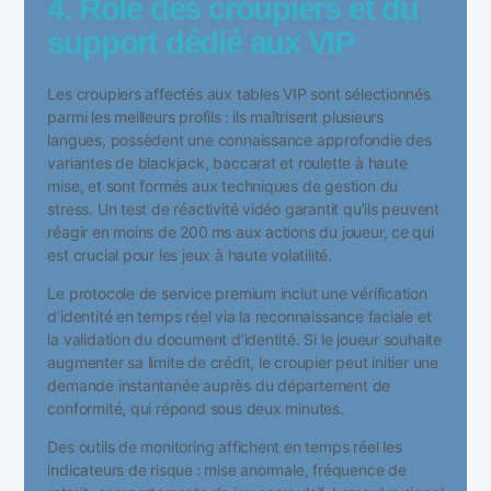
4. Rôle des croupiers et du
support dédié aux VIP
Les croupiers affectés aux tables VIP sont sélectionnés
parmi les meilleurs profils : ils maîtrisent plusieurs
langues, possèdent une connaissance approfondie des
variantes de blackjack, baccarat et roulette à haute
mise, et sont formés aux techniques de gestion du
stress. Un test de réactivité vidéo garantit qu’ils peuvent
réagir en moins de 200 ms aux actions du joueur, ce qui
est crucial pour les jeux à haute volatilité.
Le protocole de service premium inclut une vérification
d’identité en temps réel via la reconnaissance faciale et
la validation du document d’identité. Si le joueur souhaite
augmenter sa limite de crédit, le croupier peut initier une
demande instantanée auprès du département de
conformité, qui répond sous deux minutes.
Des outils de monitoring affichent en temps réel les
indicateurs de risque : mise anormale, fréquence de