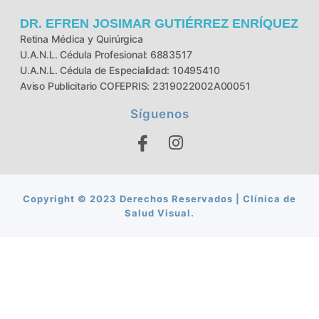
DR. EFREN JOSIMAR GUTIÉRREZ ENRÍQUEZ
Retina Médica y Quirúrgica
U.A.N.L. Cédula Profesional: 6883517
U.A.N.L. Cédula de Especialidad: 10495410
Aviso Publicitario COFEPRIS: 2319022002A00051
Síguenos
Copyright © 2023 Derechos Reservados | Clínica de
Salud Visual.