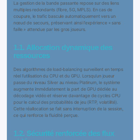
La gestion de la bande passante repose sur des liens
multiples redondants (fibre, 5G, MPLS). En cas de
coupure, le trafic bascule automatiquement vers un
nœud de secours, préservant ainsi l’expérience « sans
faille » attendue par les gros joueurs.
1.1. Allocation dynamique des
ressources
Des algorithmes de load‑balancing surveillent en temps
réel l’utilisation du CPU et du GPU. Lorsqu’un joueur
passe du niveau Silver au niveau Platinum, le système
augmente immédiatement la part de GPU dédiée au
décodage vidéo et réserve davantage de cycles CPU
pour le calcul des probabilités de jeu (RTP, volatilité).
Cette réallocation se fait sans interruption de la session,
ce qui renforce la fluidité perçue.
1.2. Sécurité renforcée des flux