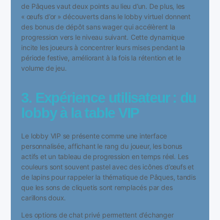
de Pâques vaut deux points au lieu d’un. De plus, les
« œufs d’or » découverts dans le lobby virtuel donnent
des bonus de dépôt sans wager qui accélèrent la
progression vers le niveau suivant. Cette dynamique
incite les joueurs à concentrer leurs mises pendant la
période festive, améliorant à la fois la rétention et le
volume de jeu.
3. Expérience utilisateur : du
lobby à la table VIP
Le lobby VIP se présente comme une interface
personnalisée, affichant le rang du joueur, les bonus
actifs et un tableau de progression en temps réel. Les
couleurs sont souvent pastel avec des icônes d’œufs et
de lapins pour rappeler la thématique de Pâques, tandis
que les sons de cliquetis sont remplacés par des
carillons doux.
Les options de chat privé permettent d’échanger