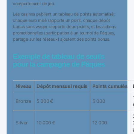
comportement de jeu.
Les casinos publient un tableau de points automatisé :
chaque euro misé rapporte un point, chaque dépôt
bonus sans wager rapporte deux points, et les actions
promotionnelles (participation à un tournoi de Pâques,
partage sur les réseaux) ajoutent des points bonus.
Exemple de tableau de seuils
pour la campagne de Pâques
Niveau
Dépôt mensuel requis
Points cumulés
Bronze
5 000 €
5 000
Silver
10 000 €
12 000