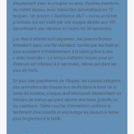
directement avec le croupier ou avec d’autres membres
du même niveau, avec traduction automatique en 12
langues. Un bouton « Assistance 24/7 » ouvre un ticket
prioritaire qui est traité par une équipe dédiée aux VIP,
garantissant une réponse en moins de 30 secondes.
Les files d’attente sont séparées : les joueurs Bronze
attendent dans une file standard, tandis que les Gold et
plus accèdent immédiatement à la table grâce à des
« slots réservés ». Le temps d’attente moyen pour un
Platinum est inférieur à 5 secondes, même pendant les
pics de trafic.
En plus des graphismes de Pâques, les casinos intègrent
des animations de chasse aux œufs dans le fond de la
table de roulette, chaque œuf découvert déclenchant un
mini‑jeu de bonus qui peut ajouter des tours gratuits ou
du cashback. Cette couche d’immersion renforce le
sentiment d’exclusivité et encourage les joueurs à rester
plus longtemps à la table.