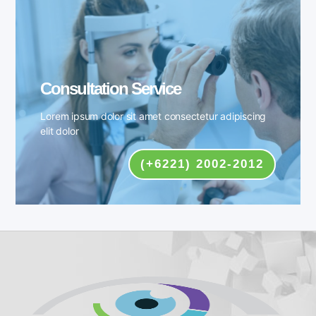
Consultation Service
Lorem ipsum dolor sit amet consectetur adipiscing
elit dolor
(+6221) 2002-2012