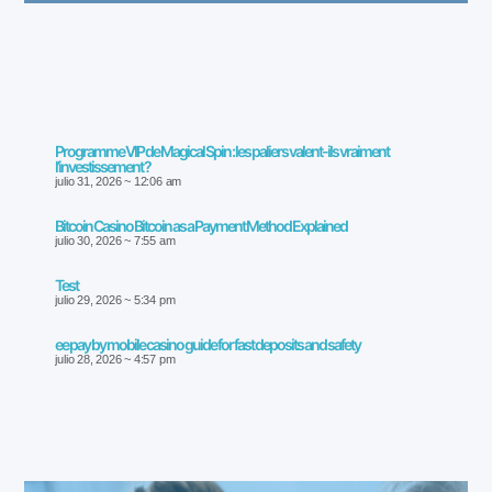
Programme VIP de Magical Spin : les paliers valent-ils vraiment
l’investissement ?
julio 31, 2026
12:06 am
Bitcoin Casino Bitcoin as a Payment Method Explained
julio 30, 2026
7:55 am
Test
julio 29, 2026
5:34 pm
ee pay by mobile casino guide for fast deposits and safety
julio 28, 2026
4:57 pm