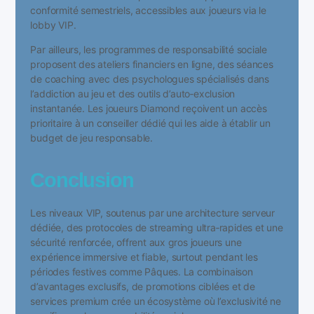
conformité semestriels, accessibles aux joueurs via le
lobby VIP.
Par ailleurs, les programmes de responsabilité sociale
proposent des ateliers financiers en ligne, des séances
de coaching avec des psychologues spécialisés dans
l’addiction au jeu et des outils d’auto‑exclusion
instantanée. Les joueurs Diamond reçoivent un accès
prioritaire à un conseiller dédié qui les aide à établir un
budget de jeu responsable.
Conclusion
Les niveaux VIP, soutenus par une architecture serveur
dédiée, des protocoles de streaming ultra‑rapides et une
sécurité renforcée, offrent aux gros joueurs une
expérience immersive et fiable, surtout pendant les
périodes festives comme Pâques. La combinaison
d’avantages exclusifs, de promotions ciblées et de
services premium crée un écosystème où l’exclusivité ne