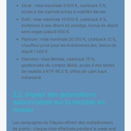
Silver : mise maximale 5 000 €, cashback 5 %,
accès à des tournois privés à volatilité élevée.
Gold : mise maximale 10 000 €, cashback 8 %,
invitations à des dîners de prestige, bonus de dépôt
sans wager jusqu’à 500 €.
Platinum : mise maximale 20 000 €, cashback 12 %,
chauffeur privé pour les événements live, bonus de
dépôt 1 000 €.
Diamond : mise illimitée, cashback 15 %,
gestionnaire de compte dédié, accès à des tables
de roulette à RTP 99,5 %, offres de cash back
instantané.
2.2. Impact des promotions
saisonnières sur la montée en
niveau
Les campagnes de Pâques offrent des multiplicateurs
de points : chaque mise effectuée pendant le week‑end