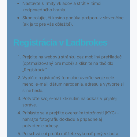
Nastavte si limity vkladov a strát v rámci
zodpovedného hrania.
Skontrolujte, či kasíno ponúka podporu v slovenčine
(ak je to pre vás dôležité).
Registrácia v Ladbrokes
Prejdite na webovú stránku cez mobilný prehliadač
(optimalizovaný pre mobil) a kliknite na tlačidlo
„Registrácia“.
Vyplňte registračný formulár: uveďte svoje celé
meno, e-mail, dátum narodenia, adresu a vytvorte si
silné heslo.
Potvrďte svoj e-mail kliknutím na odkaz v prijatej
správe.
Prihláste sa a prejdite overením totožnosti (KYC) –
nahrajte fotografiu dokladu a prípadne aj
potvrdenie adresy.
Po schválení profilu môžete vykonať prvý vklad a