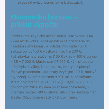
aktivovať uvítací bonus (ak je k dispozícii).
Matematika bonusu –
príklad výpočtu
Predstavme si typický uvítací bonus: 100 % bonus na
vklad až do 500 € s požiadavkou na pretočenie 35-
násobku sumy bonusu + vkladu. Pri vklade 100 €
získate bonus 100 € – celkový kredit je 200 €.
Požiadavka na pretočenie: (100 € vklad + 100 € bonus)
× 35 = 7 000 €. Musíte staviť 7 000 €, kým si budete
môcť vybrať výhry. Nezabudnite, že hry prispievajú
rôznym percentom – automaty zvyčajne 100 %, stolové
hry menej. Ak hráte automat s RTP 96 %, očakávaná
strata po pretáčaní je 7 000 € × (1 – 0,96) = 280 €. Z
pôvodných 200 € by vám po splnení požiadavky v
priemere zostalo –80 € (strata), ale v praxi môžete mať
šťastie. Odporúčame vždy čítať podmienky.