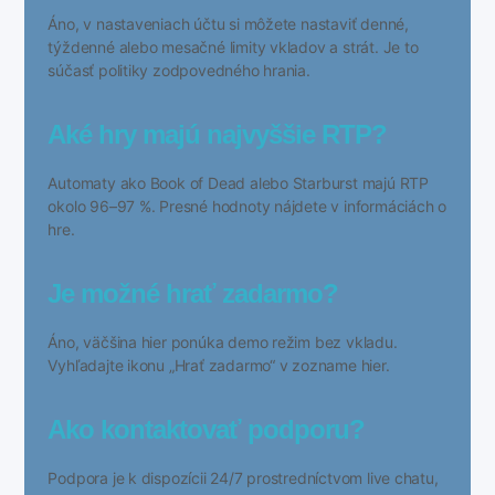
Áno, v nastaveniach účtu si môžete nastaviť denné,
týždenné alebo mesačné limity vkladov a strát. Je to
súčasť politiky zodpovedného hrania.
Aké hry majú najvyššie RTP?
Automaty ako Book of Dead alebo Starburst majú RTP
okolo 96–97 %. Presné hodnoty nájdete v informáciách o
hre.
Je možné hrať zadarmo?
Áno, väčšina hier ponúka demo režim bez vkladu.
Vyhľadajte ikonu „Hrať zadarmo“ v zozname hier.
Ako kontaktovať podporu?
Podpora je k dispozícii 24/7 prostredníctvom live chatu,