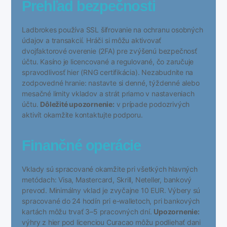
Prehľad bezpečnosti
Ladbrokes používa SSL šifrovanie na ochranu osobných
údajov a transakcií. Hráči si môžu aktivovať
dvojfaktorové overenie (2FA) pre zvýšenú bezpečnosť
účtu. Kasíno je licencované a regulované, čo zaručuje
spravodlivosť hier (RNG certifikácia). Nezabudnite na
zodpovedné hranie: nastavte si denné, týždenné alebo
mesačné limity vkladov a strát priamo v nastaveniach
účtu.
Dôležité upozornenie:
v prípade podozrivých
aktivít okamžite kontaktujte podporu.
Finančné operácie
Vklady sú spracované okamžite pri všetkých hlavných
metódach: Visa, Mastercard, Skrill, Neteller, bankový
prevod. Minimálny vklad je zvyčajne 10 EUR. Výbery sú
spracované do 24 hodín pri e-walletoch, pri bankových
kartách môžu trvať 3–5 pracovných dní.
Upozornenie:
výhry z hier pod licenciou Curacao môžu podliehať dani