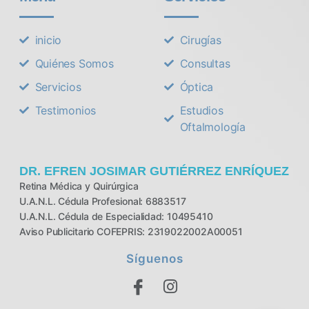
inicio
Cirugías
Quiénes Somos
Consultas
Servicios
Óptica
Testimonios
Estudios
Oftalmología
DR. EFREN JOSIMAR GUTIÉRREZ ENRÍQUEZ
Retina Médica y Quirúrgica
U.A.N.L. Cédula Profesional: 6883517
U.A.N.L. Cédula de Especialidad: 10495410
Aviso Publicitario COFEPRIS: 2319022002A00051
Síguenos