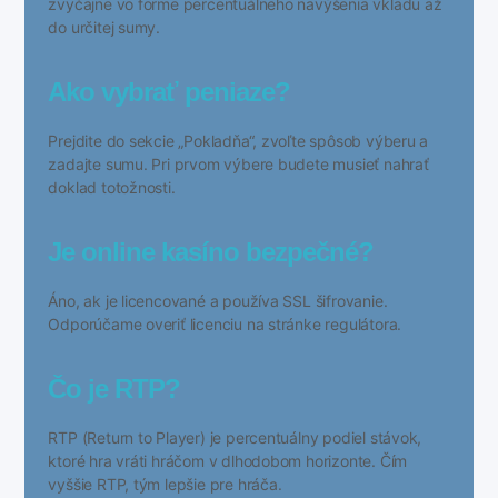
zvyčajne vo forme percentuálneho navýšenia vkladu až
do určitej sumy.
Ako vybrať peniaze?
Prejdite do sekcie „Pokladňa“, zvoľte spôsob výberu a
zadajte sumu. Pri prvom výbere budete musieť nahrať
doklad totožnosti.
Je online kasíno bezpečné?
Áno, ak je licencované a používa SSL šifrovanie.
Odporúčame overiť licenciu na stránke regulátora.
Čo je RTP?
RTP (Return to Player) je percentuálny podiel stávok,
ktoré hra vráti hráčom v dlhodobom horizonte. Čím
vyššie RTP, tým lepšie pre hráča.