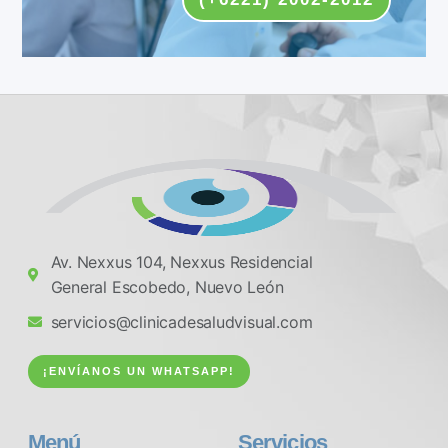
Av. Nexxus 104, Nexxus Residencial
General Escobedo, Nuevo León
servicios@clinicadesaludvisual.com
¡ENVÍANOS UN WHATSAPP!
Menú
Servicios