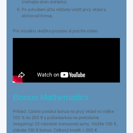
(nahrajte sken dokladu).
Po schválení účtu môžete vložiť prvý vklad a
aktivovať bonus.
Pre vizuálnu ukážku procesu si pozrite video:
Bonus Mathematics
Príklad: Casino ponúka bonus na prvý vklad vo výške
100 % do 200 € s požiadavkou na pretočenie
(wagering) 35-násobok bonusovej sumy. Vložíte 100 €,
získate 100 € bonus. Celkový kredit = 200 €.