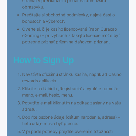
stránku v prehliadači a pridať na domovskú
obrazovku.
Prečítajte si obchodné podmienky, najmä časť o
bonusoch a výberoch.
Overte si, či je kasíno licencované (napr. Curacao
eGaming) – pri výhrach z takejto licencie môže byť
potrebné priznať príjem na daňovom priznaní.
How to Sign Up
Navštívte oficiálnu stránku kasína, napríklad
Casino
rewards aplikacia
.
Kliknite na tlačidlo „Registrácia“ a vyplňte formulár –
meno, e‑mail, heslo, menu.
Potvrďte e‑mail kliknutím na odkaz zaslaný na vašu
adresu.
Doplňte osobné údaje (dátum narodenia, adresa) –
tieto údaje musia byť presné.
V prípade potreby prejdite overením totožnosti