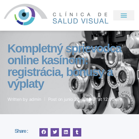
Kompletný sprievodca
online kasínom:
registrácia, bonusy a
výplaty
Written by
admin
Post on
junio 22, 2018
at
12:00 am
Share :