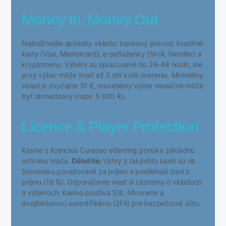
Money In, Money Out
Najbežnejšie spôsoby vkladu: bankový prevod, kreditné
karty (Visa, Mastercard), e‑peňaženky (Skrill, Neteller) a
kryptomeny. Výbery sú spracované do 24–48 hodín, ale
prvý výber môže trvať až 3 dni kvôli overeniu. Minimálny
vklad je zvyčajne 10 €, maximálny výber mesačne môže
byť obmedzený (napr. 5 000 €).
Licence & Player Protection
Kasíno s licenciou Curacao eGaming ponúka základnú
ochranu hráča.
Dôležité:
Výhry z takýchto kasín sú na
Slovensku považované za príjem a podliehajú dani z
príjmu (19 %). Odporúčame viesť si záznamy o vkladoch
a výberoch. Kasíno používa SSL šifrovanie a
dvojfaktorovú autentifikáciu (2FA) pre bezpečnosť účtu.