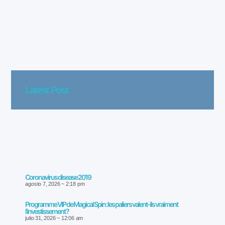
Latest Post
Coronavirus disease 2019
agosto 7, 2026
2:18 pm
Programme VIP de Magical Spin : les paliers valent-ils vraiment
l’investissement ?
julio 31, 2026
12:06 am