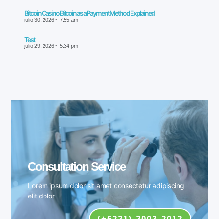
Bitcoin Casino Bitcoin as a Payment Method Explained
julio 30, 2026
7:55 am
Test
julio 29, 2026
5:34 pm
Consultation Service
Lorem ipsum dolor sit amet consectetur adipiscing
elit dolor
(+6221) 2002-2012