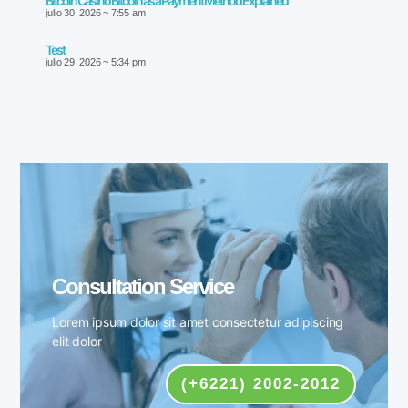
Bitcoin Casino Bitcoin as a Payment Method Explained
julio 30, 2026
7:55 am
Test
julio 29, 2026
5:34 pm
Consultation Service
Lorem ipsum dolor sit amet consectetur adipiscing
elit dolor
(+6221) 2002-2012