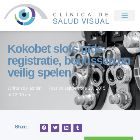
Kokobet slots gids:
registratie, bonussen en
veilig spelen
Written by
admin
Post on
septiembre 20, 2015
at
12:00 am
Share :