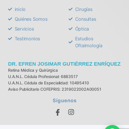
inicio
Cirugías
Quiénes Somos
Consultas
Servicios
Óptica
Testimonios
Estudios
Oftalmología
DR. EFREN JOSIMAR GUTIÉRREZ ENRÍQUEZ
Retina Médica y Quirúrgica
U.A.N.L. Cédula Profesional: 6883517
U.A.N.L. Cédula de Especialidad: 10495410
Aviso Publicitario COFEPRIS: 2319022002A00051
Síguenos