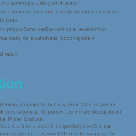
s
(ne zamenjajte z drugimi stranmi).
brazec z imenom, priimkom, e-pošto in datumom rojstva.
SMS kode.
d – priporočamo bančno kartico ali e-denarnico.
nus kodo, če je zahtevana (kodo najdete v
š račun.
tion
Denimo, da prejmete bonus v višini 100 € ob prvem
ik zneska bonusa. To pomeni, da morate skupaj staviti
e. Primer izračuna:
: 3500 € × 0,96 = 3360 € povprečnega vračila, kar
o izbrati igre z visokim RTP in nizko variance. Če