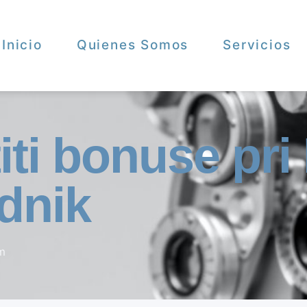
Inicio
Quienes Somos
Servicios
iti bonuse pri
dnik
m