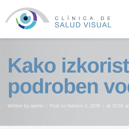
Kako izkorist
podroben vo
Written by
admin
Post on
febrero 3, 2018
at
12:00 a