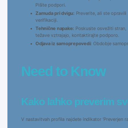
Pišite podpori.
Zamuda pri dvigu:
Preverite, ali ste opravi
verifikaciji.
Tehnične napake:
Poskusite osvežiti stran, 
težave vztrajajo, kontaktirajte podporo.
Odjava iz samoprepovedi:
Obdobje samoprep
Need to Know
Kako lahko preverim sv
V nastavitvah profila najdete indikator ‘Preverjen 