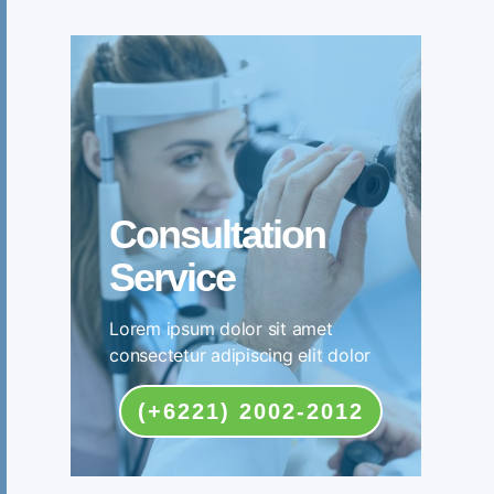
Consultation
Service
Lorem ipsum dolor sit amet
consectetur adipiscing elit dolor
(+6221) 2002-2012