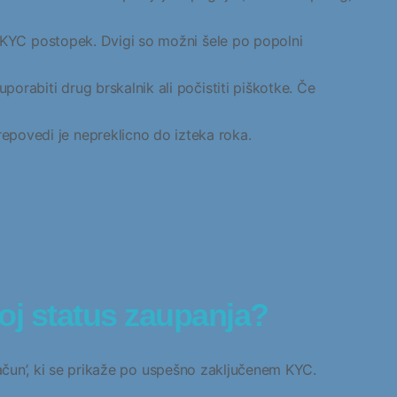
li KYC postopek. Dvigi so možni šele po popolni
uporabiti drug brskalnik ali počistiti piškotke. Če
ovedi je nepreklicno do izteka roka.
oj status zaupanja?
račun’, ki se prikaže po uspešno zaključenem KYC.