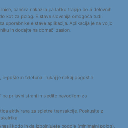
rnice, bančna nakazila pa lahko trajajo do 5 delovnih
do kot za polog. E stave slovenija omogoča tudi
a uporabnike e stave aplikacija. Aplikacija je na voljo
lniku in dodajte na domači zaslon.
 e-pošte in telefona. Tukaj je nekaj pogostih
’ na prijavni strani in sledite navodilom za
rtica aktivirana za spletne transakcije. Poskusite z
skalnika.
vnesli kodo in da izpolnjujete pogoje (minimalni polog).