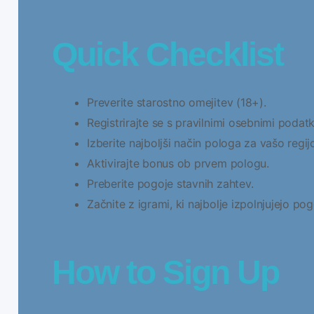
Quick Checklist
Preverite starostno omejitev (18+).
Registrirajte se s pravilnimi osebnimi podatk
Izberite najboljši način pologa za vašo regij
Aktivirajte bonus ob prvem pologu.
Preberite pogoje stavnih zahtev.
Začnite z igrami, ki najbolje izpolnjujejo pog
How to Sign Up