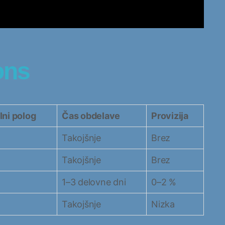
ons
lni polog
Čas obdelave
Provizija
Takojšnje
Brez
Takojšnje
Brez
1–3 delovne dni
0–2 %
Takojšnje
Nizka