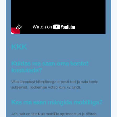
KKK
Kuidas ma saan oma kontot
kustutada?
Võta ühendust klienditoega e-posti teel ja palu konto
sulgemist. Töötlemine võtab kuni 72 tundi.
Kas ma saan mängida mobiiliga?
Jah, sait on täielikult mobiilile optimeeritud ja töötab