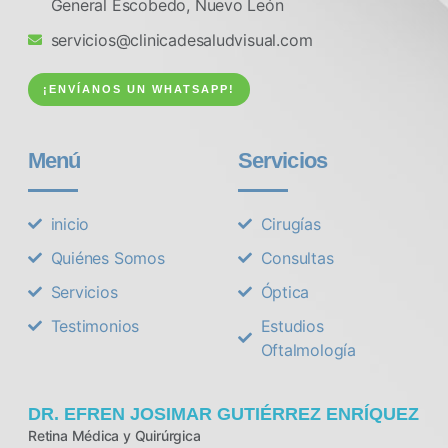
General Escobedo, Nuevo León
servicios@clinicadesaludvisual.com
¡ENVÍANOS UN WHATSAPP!
Menú
Servicios
inicio
Cirugías
Quiénes Somos
Consultas
Servicios
Óptica
Testimonios
Estudios
Oftalmología
DR. EFREN JOSIMAR GUTIÉRREZ ENRÍQUEZ
Retina Médica y Quirúrgica