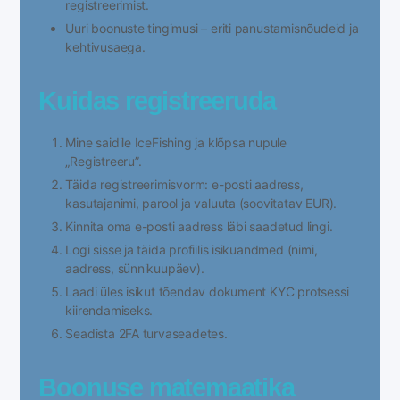
registreerimist.
Uuri boonuste tingimusi – eriti panustamisnõudeid ja
kehtivusaega.
Kuidas registreeruda
Mine saidile
IceFishing
ja klõpsa nupule
„Registreeru”.
Täida registreerimisvorm: e-posti aadress,
kasutajanimi, parool ja valuuta (soovitatav EUR).
Kinnita oma e-posti aadress läbi saadetud lingi.
Logi sisse ja täida profiilis isikuandmed (nimi,
aadress, sünnikuupäev).
Laadi üles isikut tõendav dokument KYC protsessi
kiirendamiseks.
Seadista 2FA turvaseadetes.
Boonuse matemaatika