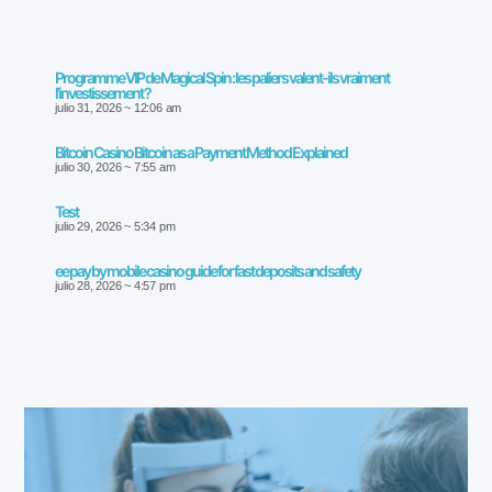
Programme VIP de Magical Spin : les paliers valent-ils vraiment
l’investissement ?
julio 31, 2026
12:06 am
Bitcoin Casino Bitcoin as a Payment Method Explained
julio 30, 2026
7:55 am
Test
julio 29, 2026
5:34 pm
ee pay by mobile casino guide for fast deposits and safety
julio 28, 2026
4:57 pm