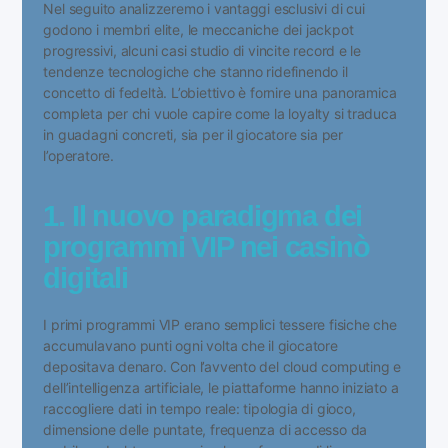
Nel seguito analizzeremo i vantaggi esclusivi di cui
godono i membri elite, le meccaniche dei jackpot
progressivi, alcuni casi studio di vincite record e le
tendenze tecnologiche che stanno ridefinendo il
concetto di fedeltà. L’obiettivo è fornire una panoramica
completa per chi vuole capire come la loyalty si traduca
in guadagni concreti, sia per il giocatore sia per
l’operatore.
1. Il nuovo paradigma dei
programmi VIP nei casinò
digitali
I primi programmi VIP erano semplici tessere fisiche che
accumulavano punti ogni volta che il giocatore
depositava denaro. Con l’avvento del cloud computing e
dell’intelligenza artificiale, le piattaforme hanno iniziato a
raccogliere dati in tempo reale: tipologia di gioco,
dimensione delle puntate, frequenza di accesso da