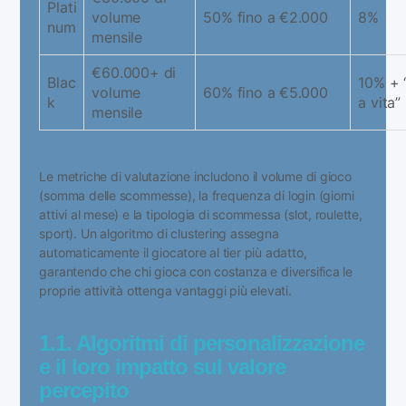
Plati
volume
50% fino a €2.000
8%
num
mensile
€60.000+ di
Blac
10% + 
volume
60% fino a €5.000
k
a vita”
mensile
Le metriche di valutazione includono il volume di gioco
(somma delle scommesse), la frequenza di login (giorni
attivi al mese) e la tipologia di scommessa (slot, roulette,
sport). Un algoritmo di clustering assegna
automaticamente il giocatore al tier più adatto,
garantendo che chi gioca con costanza e diversifica le
proprie attività ottenga vantaggi più elevati.
1.1. Algoritmi di personalizzazione
e il loro impatto sul valore
percepito