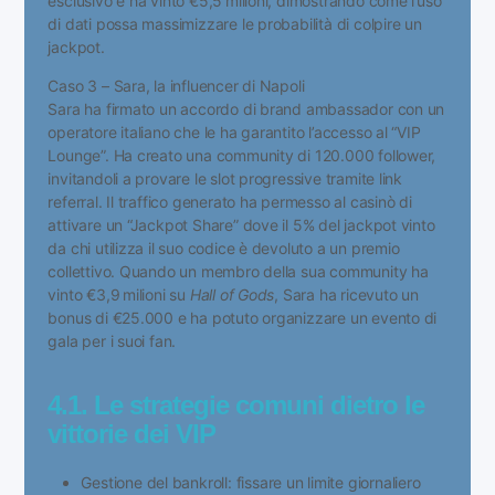
esclusivo e ha vinto €5,5 milioni, dimostrando come l’uso
di dati possa massimizzare le probabilità di colpire un
jackpot.
Caso 3 – Sara, la influencer di Napoli
Sara ha firmato un accordo di brand ambassador con un
operatore italiano che le ha garantito l’accesso al “VIP
Lounge”. Ha creato una community di 120.000 follower,
invitandoli a provare le slot progressive tramite link
referral. Il traffico generato ha permesso al casinò di
attivare un “Jackpot Share” dove il 5% del jackpot vinto
da chi utilizza il suo codice è devoluto a un premio
collettivo. Quando un membro della sua community ha
vinto €3,9 milioni su
Hall of Gods
, Sara ha ricevuto un
bonus di €25.000 e ha potuto organizzare un evento di
gala per i suoi fan.
4.1. Le strategie comuni dietro le
vittorie dei VIP
Gestione del bankroll: fissare un limite giornaliero