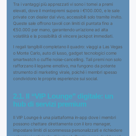
Tra i vantaggi più apprezzati vi sono i tornei a premi
elevati, dove il montepremi supera i €100.000, e le sale
private con dealer dal vivo, accessibili solo tramite invito.
Queste sale offrono tavoli con limiti di puntata fino a
€50.000 per mano, garantendo un’azione ad alta
volatilità e la possibilità di vincere jackpot immediati.
I regali tangibili completano il quadro: viaggi a Las Vegas
o Monte Carlo, auto di lusso, gadget tecnologici come
smartwatch o cuffie noise‑cancelling. Tali premi non solo
rafforzano il legame emotivo, ma fungono da potente
strumento di marketing virale, poiché i membri spesso
condividono le proprie esperienze sui social.
2.1. Il “VIP Lounge” digitale: un
hub di servizi premium
Il VIP Lounge è una piattaforma in‑app dove i membri
possono chattare direttamente con il loro manager,
impostare limiti di scommessa personalizzati e richiedere