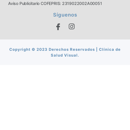
Aviso Publicitario COFEPRIS: 2319022002A00051
Síguenos
Copyright © 2023 Derechos Reservados | Clínica de
Salud Visual.