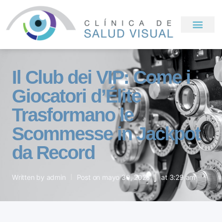
Il Club dei VIP: Come i
Giocatori d’Élite
Trasformano le
Scommesse in Jackpot
da Record
Written by
admin
Post on
mayo 30, 2026
at
3:29 am