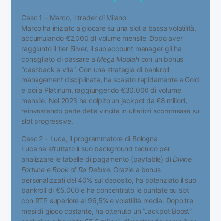
Caso 1 – Marco, il trader di Milano
Marco ha iniziato a giocare su una slot a bassa volatilità,
accumulando €2.000 di volume mensile. Dopo aver
raggiunto il tier Silver, il suo account manager gli ha
consigliato di passare a
Mega Moolah
con un bonus
“cashback a vita”. Con una strategia di bankroll
management disciplinata, ha scalato rapidamente a Gold
e poi a Platinum, raggiungendo €30.000 di volume
mensile. Nel 2023 ha colpito un jackpot da €8 milioni,
reinvestendo parte della vincita in ulteriori scommesse su
slot progressive.
Caso 2 – Luca, il programmatore di Bologna
Luca ha sfruttato il suo background tecnico per
analizzare le tabelle di pagamento (paytable) di
Divine
Fortune
e
Book of Ra Deluxe
. Grazie a bonus
personalizzati del 40% sul deposito, ha potenziato il suo
bankroll di €5.000 e ha concentrato le puntate su slot
con RTP superiore al 96,5% e volatilità media. Dopo tre
mesi di gioco costante, ha ottenuto un “Jackpot Boost”