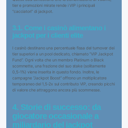
tier e promozioni mirate rende i VIP i principali
“cacciatori” di jackpot.
3.1. Come i casinò alimentano i
jackpot per i clienti elite
I casinò destinano una percentuale fissa del turnover dei
tier superiori a un pool dedicato, chiamato “VIP Jackpot
Fund”. Ogni volta che un membro Platinum o Black
scommette, una frazione del suo stake (solitamente
0,5‑1%) viene inserita in questo fondo. Inoltre, le
campagne “Jackpot Boost” offrono un moltiplicatore
temporaneo del 1,5‑2x sul contributo VIP, creando picchi
di valore che attraggono ancora più scommesse.
4. Storie di successo: da
giocatore occasionale a
miliardario del jackpot