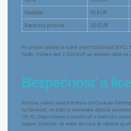
Neteller
10 EUR
Bankový prevod
20 EUR
Pri prvom výbere je nutné overiť totožnosť (KYC). 
hodín. Výbery nad 2 000 EUR sa niekedy delia na v
Bezpečnosť a lic
Ifortuna casino vlastní licenciu od Curacao Gamin
na férovosť, no platí tu slovenská daňová povinno
(19 %). Odporúčame konzultovať s daňovým porad
údajov. Dôležité: na webe Ifortuna sk nájdete aj 