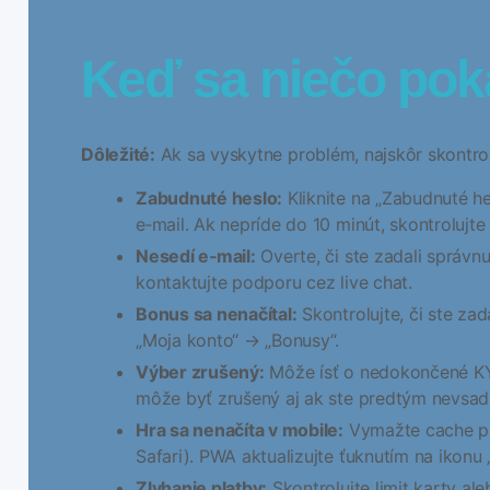
Keď sa niečo poka
Dôležité:
Ak sa vyskytne problém, najskôr skontrol
Zabudnuté heslo:
Kliknite na „Zabudnuté he
e‑mail. Ak nepríde do 10 minút, skontrolujte
Nesedí e‑mail:
Overte, či ste zadali správnu
kontaktujte podporu cez live chat.
Bonus sa nenačítal:
Skontrolujte, či ste zad
„Moja konto“ → „Bonusy“.
Výber zrušený:
Môže ísť o nedokončené KYC
môže byť zrušený aj ak ste predtým nevsadi
Hra sa nenačíta v mobile:
Vymažte cache pre
Safari). PWA aktualizujte ťuknutím na ikonu 
Zlyhanie platby:
Skontrolujte limit karty a