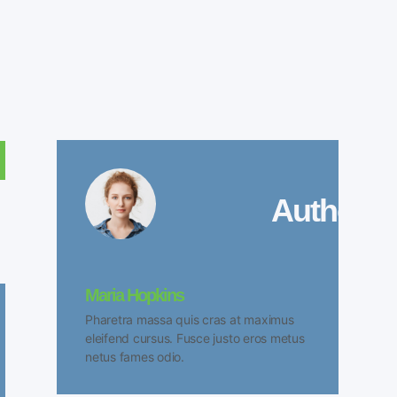
Author
Maria Hopkins
Pharetra massa quis cras at maximus
eleifend cursus. Fusce justo eros metus
netus fames odio.