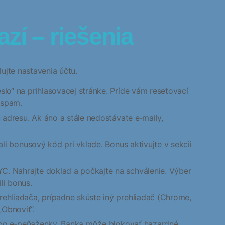
zí – riešenia
ujte nastavenia účtu.
slo“ na prihlasovacej stránke. Príde vám resetovací
 spam.
 adresu. Ak áno a stále nedostávate e‑maily,
ali bonusový kód pri vklade. Bonus aktivujte v sekcii
. Nahrajte doklad a počkajte na schválenie. Výber
li bonus.
hliadača, prípadne skúste iný prehliadač (Chrome,
„Obnoviť“.
lebo e‑peňaženky. Banka môže blokovať hazardné