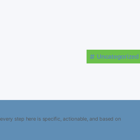
Uncategorized
very step here is specific, actionable, and based on