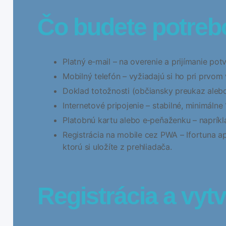
Čo budete potreb
Platný e‑mail – na overenie a prijímanie pot
Mobilný telefón – vyžiadajú si ho pri prvo
Doklad totožnosti (občiansky preukaz alebo
Internetové pripojenie – stabilné, minimálne
Platobnú kartu alebo e‑peňaženku – napríklad
Registrácia na mobile cez PWA –
Ifortuna ap
ktorú si uložíte z prehliadača.
Registrácia a vyt