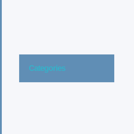
Categories