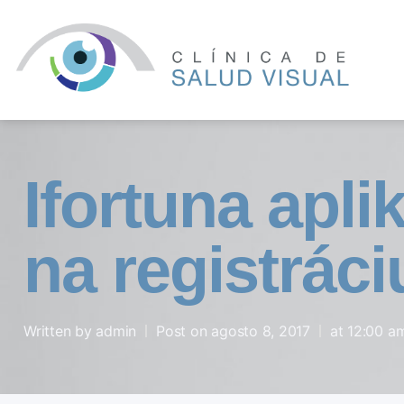
Ifortuna apl
na registráci
Written by
admin
Post on
agosto 8, 2017
at
12:00 a