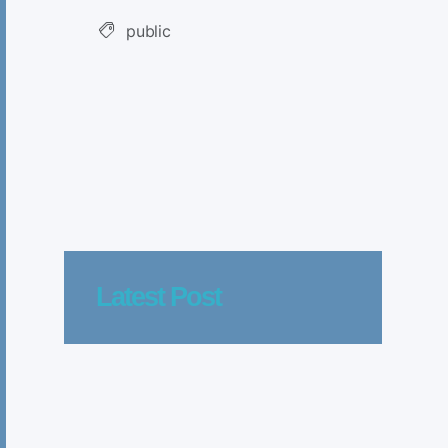
public
Latest Post