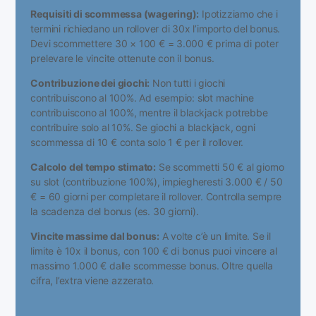
Requisiti di scommessa (wagering):
Ipotizziamo che i
termini richiedano un rollover di 30x l’importo del bonus.
Devi scommettere 30 × 100 € = 3.000 € prima di poter
prelevare le vincite ottenute con il bonus.
Contribuzione dei giochi:
Non tutti i giochi
contribuiscono al 100%. Ad esempio: slot machine
contribuiscono al 100%, mentre il blackjack potrebbe
contribuire solo al 10%. Se giochi a blackjack, ogni
scommessa di 10 € conta solo 1 € per il rollover.
Calcolo del tempo stimato:
Se scommetti 50 € al giorno
su slot (contribuzione 100%), impiegheresti 3.000 € / 50
€ = 60 giorni per completare il rollover. Controlla sempre
la scadenza del bonus (es. 30 giorni).
Vincite massime dal bonus:
A volte c’è un limite. Se il
limite è 10x il bonus, con 100 € di bonus puoi vincere al
massimo 1.000 € dalle scommesse bonus. Oltre quella
cifra, l’extra viene azzerato.