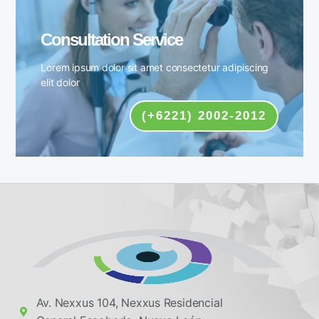
Consultation Service
Lorem ipsum dolor sit amet consectetur adipiscing
elit dolor
(+6221) 2002-2012
Av. Nexxus 104, Nexxus Residencial