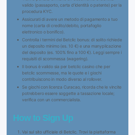
valido (passaporto, carta d’identità o patente) per la
procedura KYC.
Assicurati di avere un metodo di pagamento a tuo
nome (carta di credito/debito, portafoglio
elettronico o bonifico).
Controlla i termini del Betclic bonus: di solito richiede
un deposito minimo (es. 10 €) e una manyplicazione
del deposito (es. 100% fino a 100 €). Leggi sempre i
requisiti di scommessa (wagering).
Il bonus è valido sia per betclic casino che per
betclic scommesse, ma le quote e i giochi
contribuiscono in modo diverso al rollover.
Se giochi con licenza Curacao, ricorda che le vincite
potrebbero essere soggette a tassazione locale;
verifica con un commercialista.
How to Sign Up
Vai sul sito ufficiale di Betclic. Trovi la piattaforma