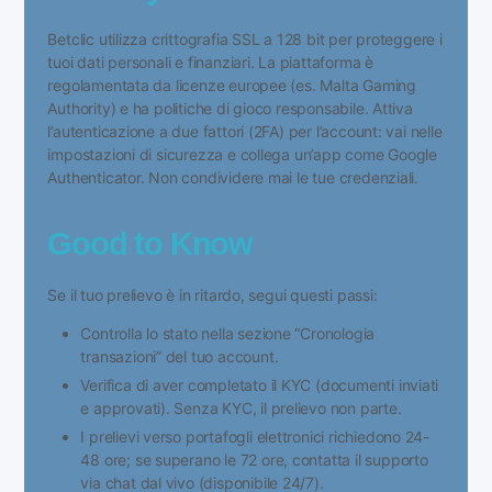
Betclic utilizza crittografia SSL a 128 bit per proteggere i
tuoi dati personali e finanziari. La piattaforma è
regolamentata da licenze europee (es. Malta Gaming
Authority) e ha politiche di gioco responsabile. Attiva
l’autenticazione a due fattori (2FA) per l’account: vai nelle
impostazioni di sicurezza e collega un’app come Google
Authenticator. Non condividere mai le tue credenziali.
Good to Know
Se il tuo prelievo è in ritardo, segui questi passi:
Controlla lo stato nella sezione “Cronologia
transazioni” del tuo account.
Verifica di aver completato il KYC (documenti inviati
e approvati). Senza KYC, il prelievo non parte.
I prelievi verso portafogli elettronici richiedono 24-
48 ore; se superano le 72 ore, contatta il supporto
via chat dal vivo (disponibile 24/7).