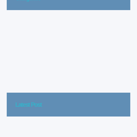
Latest Post