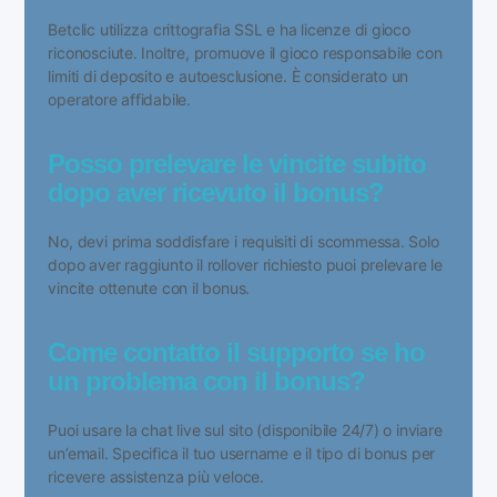
Betclic utilizza crittografia SSL e ha licenze di gioco
riconosciute. Inoltre, promuove il gioco responsabile con
limiti di deposito e autoesclusione. È considerato un
operatore affidabile.
Posso prelevare le vincite subito
dopo aver ricevuto il bonus?
No, devi prima soddisfare i requisiti di scommessa. Solo
dopo aver raggiunto il rollover richiesto puoi prelevare le
vincite ottenute con il bonus.
Come contatto il supporto se ho
un problema con il bonus?
Puoi usare la chat live sul sito (disponibile 24/7) o inviare
un’email. Specifica il tuo username e il tipo di bonus per
ricevere assistenza più veloce.