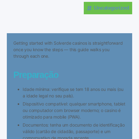
Uncategorized
Getting started with
Solverde casinos
is straightforward
once you know the steps — this guide walks you
through each one.
Preparação
Idade mínima: verifique se tem 18 anos ou mais (ou
a idade legal no seu país).
Dispositivo compatível: qualquer smartphone, tablet
ou computador com browser moderno; o casino é
otimizado para mobile (PWA).
Documentos: tenha um documento de identificação
válido (cartão de cidadão, passaporte) e um
comprovativo de morada recente.