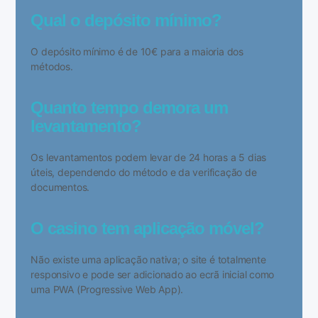
Qual o depósito mínimo?
O depósito mínimo é de 10€ para a maioria dos
métodos.
Quanto tempo demora um
levantamento?
Os levantamentos podem levar de 24 horas a 5 dias
úteis, dependendo do método e da verificação de
documentos.
O casino tem aplicação móvel?
Não existe uma aplicação nativa; o site é totalmente
responsivo e pode ser adicionado ao ecrã inicial como
uma PWA (Progressive Web App).