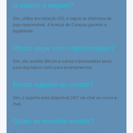
O casino é seguro?
Sim, utiliza encriptação SSL e segue as diretrizes de
jogo responsável. A licença de Curaçau garante a
legalidade.
Posso jogar com criptomoedas?
Sim, são aceites Bitcoin e outras criptomoedas tanto
para depósitos como para levantamentos.
Existe suporte ao cliente?
Sim, o suporte está disponível 24/7 via chat ao vivo e e-
mail.
Quais as moedas aceites?