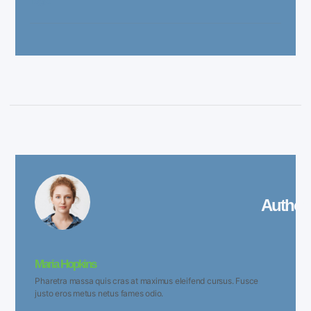
Tags :
Author
Maria Hopkins
Pharetra massa quis cras at maximus eleifend cursus. Fusce
justo eros metus netus fames odio.