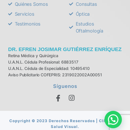
Quiénes Somos
Consultas
Servicios
Óptica
Testimonios
Estudios
Oftalmología
DR. EFREN JOSIMAR GUTIÉRREZ ENRÍQUEZ
Retina Médica y Quirúrgica
U.A.N.L. Cédula Profesional: 6883517
U.A.N.L. Cédula de Especialidad: 10495410
Aviso Publicitario COFEPRIS: 2319022002A00051
Síguenos
Copyright © 2023 Derechos Reservados | Clínica de
Salud Visual.